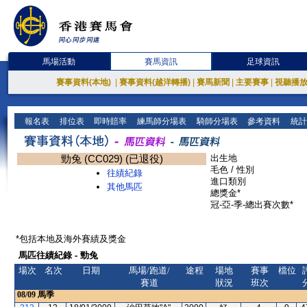
馬場活動
賽馬資訊
足球資訊
賽事資料(本地)
|
賽事資料(越洋轉播)
|
賽馬新聞
|
主要賽事
|
視聽播
報名表
排位表
即時賠率
練馬師分場表
騎師分場表
參考資料
統計
勁兔 (CC029) (已退役)
出生地
毛色 / 性別
往績紀錄
進口類別
其他馬匹
總獎金*
冠-亞-季-總出賽次數*
*包括本地及海外賽績及獎金
馬匹往績紀錄 - 勁兔
場次
名次
日期
馬場/跑道/
途程
場地
賽事
檔位
賽道
狀況
班次
08/09
馬季