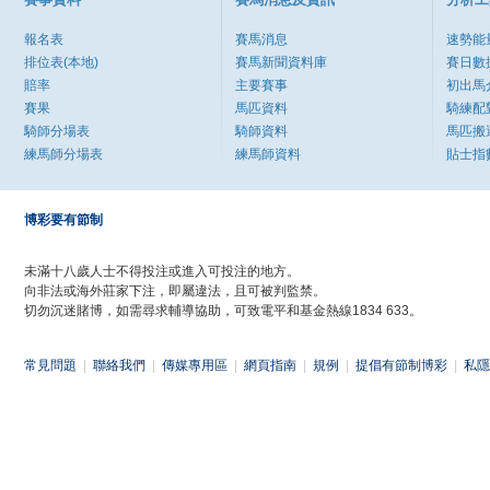
報名表
賽馬消息
速勢能
排位表(本地)
賽馬新聞資料庫
賽日數
賠率
主要賽事
初出馬
賽果
馬匹資料
騎練配
騎師分場表
騎師資料
馬匹搬
練馬師分場表
練馬師資料
貼士指
博彩要有節制
未滿十八歲人士不得投注或進入可投注的地方。
向非法或海外莊家下注，即屬違法，且可被判監禁。
切勿沉迷賭博，如需尋求輔導協助，可致電平和基金熱線1834 633。
常見問題
|
聯絡我們
|
傳媒專用區
|
網頁指南
|
規例
|
提倡有節制博彩
|
私隱