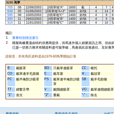
02/03
馬季
705
08
22/06/2003
沙田草地"A"
1600
黏
4
7
4
648
05
01/06/2003
沙田草地"A+3"
1600
好/快
4
14
4
595
06
10/05/2003
沙田草地"C"
1400
好/快
4
9
4
495
11
29/03/2003
沙田草地"B"
1400
好/快
4
5
5
314
11
11/01/2003
沙田草地"C"
1000
好/快
4
10
5
備註:
1.
賽事特別情況索引
2.
模擬鳥瞰重溫由特約供應商提供，供馬迷作個人娛樂資訊之用。但由
已盡一切努力務求有關資料盡可能準確，馬會就此並無責任。至於賽馬
請留意 : 所有馬匹資料是由1979-80馬季開始計算
B :
BO :
CC :
戴眼罩
只戴單邊眼罩
喉托
CO :
E :
H :
戴單邊羊毛面箍
戴耳塞
戴頭罩
PC :
PS :
SB :
戴半掩防沙眼罩
戴單邊半掩防沙眼
戴羊毛額箍
罩
TT :
V :
VO :
綁繫舌帶
戴開縫眼罩
戴單邊開縫眼罩
"1" :
"2" :
"-" :
首次
重戴
除去
賽事資料
賽馬消息及資訊
分析工