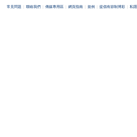
常見問題
|
聯絡我們
|
傳媒專用區
|
網頁指南
|
規例
|
提倡有節制博彩
|
私隱