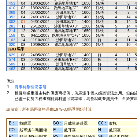
453
04
10/03/2004
跑馬地草地"B"
1650
好/快
4
8
4
410
02
18/02/2004
跑馬地草地"C"
1800
好/快
4
11
4
369
04
01/02/2004
沙田草地"C"
1600
好/快
4
3
4
352
04
24/01/2004
沙田草地"B"
1400
好/快
4
14
4
302
01
04/01/2004
沙田草地"C"
1400
好/快
5
14
3
281
11
26/12/2003
沙田草地"A+3"
1200
好/快
5
14
4
214
12
26/11/2003
跑馬地草地"B"
1650
好/快
4
6
4
158
05
04/11/2003
跑馬地草地"C+3"
1650
好/快
4
5
4
103
14
11/10/2003
沙田草地"A"
1200
好
4
11
4
020
08
10/09/2003
跑馬地草地"A"
1200
好/快
4
10
4
02/03
馬季
629
08
24/05/2003
沙田草地"A"
1400
好
4
13
5
574
03
04/05/2003
沙田草地"B+2"
1000
軟
4
11
4
509
11
06/04/2003
沙田草地"C"
1400
好
4
3
5
463
05
19/03/2003
跑馬地草地"A"
1000
好
4
6
5
備註:
1.
賽事特別情況索引
2.
模擬鳥瞰重溫由特約供應商提供，供馬迷作個人娛樂資訊之用。但由
已盡一切努力務求有關資料盡可能準確，馬會就此並無責任。至於賽馬
請留意 : 所有馬匹資料是由1979-80馬季開始計算
B :
BO :
CC :
戴眼罩
只戴單邊眼罩
喉托
CO :
E :
H :
戴單邊羊毛面箍
戴耳塞
戴頭罩
PC :
PS :
SB :
戴半掩防沙眼罩
戴單邊半掩防沙眼
戴羊毛額箍