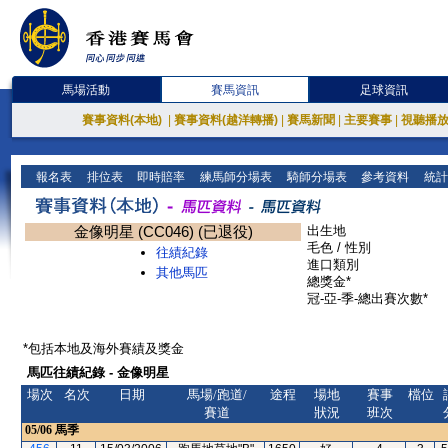
馬場活動
賽馬資訊
足球資訊
賽事資料(本地)
|
賽事資料(越洋轉播)
|
賽馬新聞
|
主要賽事
|
視聽播
報名表
排位表
即時賠率
練馬師分場表
騎師分場表
參考資料
統計
金像明星 (CC046) (已退役)
出生地
毛色 / 性別
往績紀錄
進口類別
其他馬匹
總獎金*
冠-亞-季-總出賽次數*
*包括本地及海外賽績及獎金
馬匹往績紀錄 - 金像明星
場次
名次
日期
馬場/跑道/
途程
場地
賽事
檔位
賽道
狀況
班次
05/06
馬季