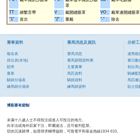
罩
TT :
V :
VO :
綁繫舌帶
戴開縫眼罩
戴單邊開縫眼罩
"1" :
"2" :
"-" :
首次
重戴
除去
賽事資料
賽馬消息及資訊
分析工
報名表
賽馬消息
速勢能
排位表(本地)
賽馬新聞資料庫
賽日數
賠率
主要賽事
初出馬
賽果
馬匹資料
騎練配
騎師分場表
騎師資料
馬匹搬
練馬師分場表
練馬師資料
貼士指
博彩要有節制
未滿十八歲人士不得投注或進入可投注的地方。
向非法或海外莊家下注，即屬違法，且可被判監禁。
切勿沉迷賭博，如需尋求輔導協助，可致電平和基金熱線1834 633。