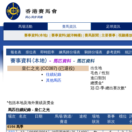
馬場活動
賽馬資訊
足球資訊
賽事資料(本地)
|
賽事資料(越洋轉播)
|
賽馬新聞
|
主要賽事
|
視聽播
報名表
排位表
即時賠率
練馬師分場表
騎師分場表
參考資料
統計
皇仁之光 (CC087) (已退役)
出生地
毛色 / 性別
往績紀錄
進口類別
其他馬匹
總獎金*
冠-亞-季-總出賽次數*
*包括本地及海外賽績及獎金
馬匹往績紀錄 - 皇仁之光
場次
名次
日期
馬場/跑道/
途程
場地
賽事
檔位
賽道
狀況
班次
03/04
馬季