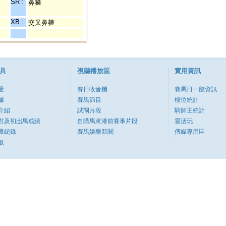
SR :
鼻箍
XB :
交叉鼻箍
具
視聽播放區
實用資訊
量
賽日收音機
賽馬日一般資訊
據
賽馬節目
檔位統計
介紹
試閘片段
騎師王統計
對及初岀馬成績
自購馬來港前賽事片段
靈活玩
遷紀錄
賽馬娛樂新聞
傳媒專用區
數