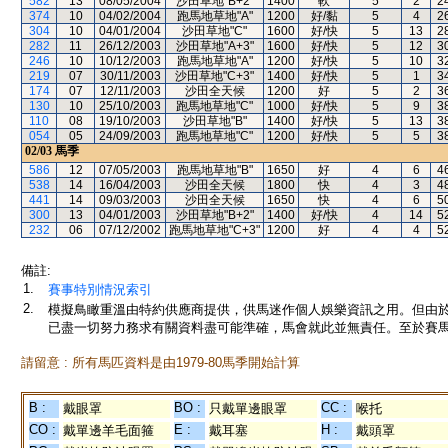
582
13
08/05/2004
沙田草地"B+2"
1400
軟
5
2
2
374
10
04/02/2004
跑馬地草地"A"
1200
好/黏
5
4
2
304
10
04/01/2004
沙田草地"C"
1600
好/快
5
13
2
282
11
26/12/2003
沙田草地"A+3"
1600
好/快
5
12
3
246
10
10/12/2003
跑馬地草地"A"
1200
好/快
5
10
3
219
07
30/11/2003
沙田草地"C+3"
1400
好/快
5
1
3
174
07
12/11/2003
沙田全天候
1200
好
5
2
3
130
10
25/10/2003
跑馬地草地"C"
1000
好/快
5
9
3
110
08
19/10/2003
沙田草地"B"
1400
好/快
5
13
3
054
05
24/09/2003
跑馬地草地"C"
1200
好/快
5
5
3
02/03
馬季
586
12
07/05/2003
跑馬地草地"B"
1650
好
4
6
4
538
14
16/04/2003
沙田全天候
1800
快
4
3
4
441
14
09/03/2003
沙田全天候
1650
快
4
6
5
300
13
04/01/2003
沙田草地"B+2"
1400
好/快
4
14
5
232
06
07/12/2002
跑馬地草地"C+3"
1200
好
4
4
5
備註:
1.
賽事特別情況索引
2.
模擬鳥瞰重溫由特約供應商提供，供馬迷作個人娛樂資訊之用。但由
已盡一切努力務求有關資料盡可能準確，馬會就此並無責任。至於賽馬
請留意 : 所有馬匹資料是由1979-80馬季開始計算
B :
BO :
CC :
戴眼罩
只戴單邊眼罩
喉托
CO :
E :
H :
戴單邊羊毛面箍
戴耳塞
戴頭罩