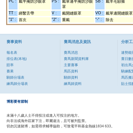
PC :
PS :
SB :
戴半掩防沙眼罩
戴單邊半掩防沙眼
戴羊毛額箍
罩
TT :
V :
VO :
綁繫舌帶
戴開縫眼罩
戴單邊開縫眼罩
"1" :
"2" :
"-" :
首次
重戴
除去
賽事資料
賽馬消息及資訊
分析工
報名表
賽馬消息
速勢能
排位表(本地)
賽馬新聞資料庫
賽日數
賠率
主要賽事
初出馬
賽果
馬匹資料
騎練配
騎師分場表
騎師資料
馬匹搬
練馬師分場表
練馬師資料
貼士指
博彩要有節制
未滿十八歲人士不得投注或進入可投注的地方。
向非法或海外莊家下注，即屬違法，且可被判監禁。
切勿沉迷賭博，如需尋求輔導協助，可致電平和基金熱線1834 633。