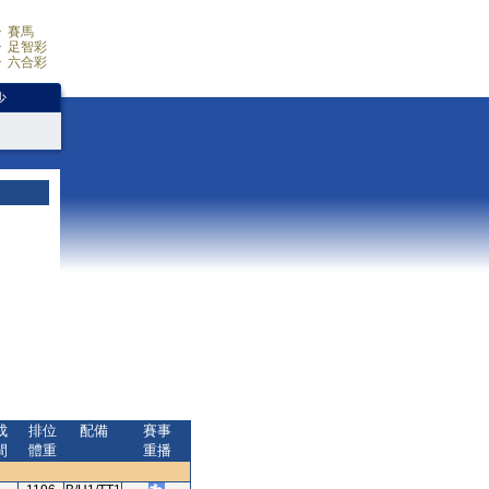
賽馬
足智彩
六合彩
少
成
排位
配備
賽事
間
體重
重播