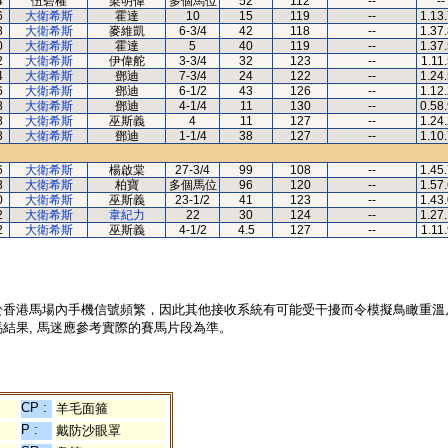
4
伍碧權
梁明偉
多個馬位
52
112
--
--
6
大衛希斯
霍達
10
15
119
--
1.13
8
大衛希斯
麥維凱
6-3/4
42
118
--
1.37
0
大衛希斯
霍達
5
40
119
--
1.37
2
大衛希斯
伊偉舵
3-3/4
32
123
--
1.11
4
大衛希斯
鄧迪
7-3/4
24
122
--
1.24
6
大衛希斯
鄧迪
6-1/2
43
126
--
1.12
8
大衛希斯
鄧迪
4-1/4
11
130
--
0.58
8
大衛希斯
巫斯義
4
11
127
--
1.24
8
大衛希斯
鄧迪
1-1/4
38
127
--
1.10
6
大衛希斯
楊啟棠
27-3/4
99
108
--
1.45
8
大衛希斯
柏寶
多個馬位
96
120
--
1.57
0
大衛希斯
巫斯義
23-1/2
41
123
--
1.43
2
大衛希斯
韋紀力
22
30
124
--
1.27
2
大衛希斯
巫斯義
4-1/2
4.5
127
--
1.11
於香港馬場內手機信號頻繁，因此其他接收系統有可能受干擾而令模擬鳥瞰重溫
結果, 馬迷應參考實際的賽馬片段為準。
CP :
羊毛面箍
P :
戴防沙眼罩