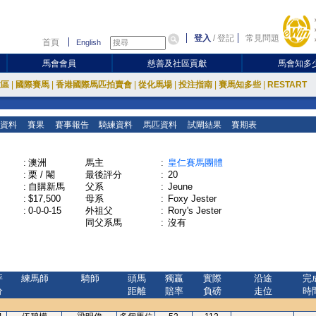
登入
/
登記
常見問題
首頁
English
馬會會員
慈善及社區貢獻
馬會知多
放區
|
國際賽馬
|
香港國際馬匹拍賣會
|
從化馬場
|
投注指南
|
賽馬知多些
|
RESTART
資料
賽果
賽事報告
騎練資料
馬匹資料
試閘結果
賽期表
:
澳洲
馬主
:
皇仁賽馬團體
:
栗 / 閹
最後評分
:
20
:
自購新馬
父系
:
Jeune
:
$17,500
母系
:
Foxy Jester
:
0-0-0-15
外祖父
:
Rory's Jester
同父系馬
:
沒有
評
練馬師
騎師
頭馬
獨贏
實際
沿途
完
分
距離
賠率
負磅
走位
時