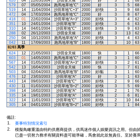
620
04
22/05/2004
沙田全天候
2000
好
3
1
68
579
07
05/05/2004
跑馬地草地"C"
2200
好
3
5
68
519
14
11/04/2004
沙田草地"C+3"
2000
好/快
3
9
68
472
04
17/03/2004
跑馬地草地"C"
2200
好
3
8
67
418
01
22/02/2004
沙田草地"A+3"
2200
好/快
3
4
62
351
10
24/01/2004
沙田草地"B"
2000
好/快
3
6
63
310
14
04/01/2004
沙田草地"C"
1800
好/快
3
9
63
288
02
26/12/2003
沙田全天候
2000
好
3
13
62
250
04
10/12/2003
跑馬地草地"A"
2200
好/快
3
4
63
042
11
17/09/2003
跑馬地草地"B"
1800
好/快
3
10
63
02/03
馬季
624
12
21/05/2003
沙田全天候
1800
快
3
1
66
603
01
14/05/2003
跑馬地草地"C"
2400
好
3
1
60
567
14
01/05/2003
沙田草地"A+3"
1800
好/快
3
2
61
542
13
16/04/2003
沙田全天候
1800
快
3
7
61
503
04
02/04/2003
跑馬地草地"B"
1650
好/黏
3
1
60
476
12
23/03/2003
沙田草地"A"
2200
好
3
1
63
443
14
09/03/2003
沙田草地"C"
1800
好/快
2
9
66
430
11
01/03/2003
沙田草地"B+2"
2000
好/快
3
5
69
398
14
16/02/2003
沙田草地"A"
1400
好/快
2
1
76
335
14
19/01/2003
沙田草地"A"
1600
好/快
2
6
81
322
14
11/01/2003
沙田草地"C"
1000
好/快
2
10
84
305
14
04/01/2003
沙田草地"B+2"
1400
好/快
2
1
84
備註:
1.
賽事特別情況索引
2.
模擬鳥瞰重溫由特約供應商提供，供馬迷作個人娛樂資訊之用。但由
已盡一切努力務求有關資料盡可能準確，馬會就此並無責任。至於賽馬