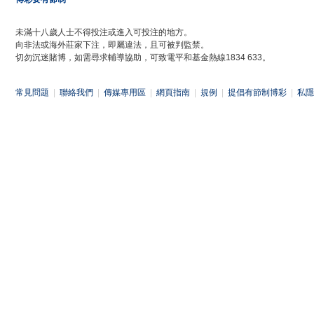
未滿十八歲人士不得投注或進入可投注的地方。
向非法或海外莊家下注，即屬違法，且可被判監禁。
切勿沉迷賭博，如需尋求輔導協助，可致電平和基金熱線1834 633。
常見問題
|
聯絡我們
|
傳媒專用區
|
網頁指南
|
規例
|
提倡有節制博彩
|
私隱