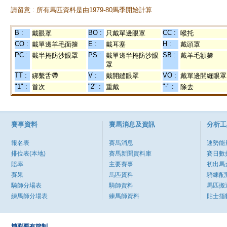
請留意 : 所有馬匹資料是由1979-80馬季開始計算
B :
BO :
CC :
戴眼罩
只戴單邊眼罩
喉托
CO :
E :
H :
戴單邊羊毛面箍
戴耳塞
戴頭罩
PC :
PS :
SB :
戴半掩防沙眼罩
戴單邊半掩防沙眼
戴羊毛額箍
罩
TT :
V :
VO :
綁繫舌帶
戴開縫眼罩
戴單邊開縫眼罩
"1" :
"2" :
"-" :
首次
重戴
除去
賽事資料
賽馬消息及資訊
分析工
報名表
賽馬消息
速勢能
排位表(本地)
賽馬新聞資料庫
賽日數
賠率
主要賽事
初出馬
賽果
馬匹資料
騎練配
騎師分場表
騎師資料
馬匹搬
練馬師分場表
練馬師資料
貼士指
博彩要有節制