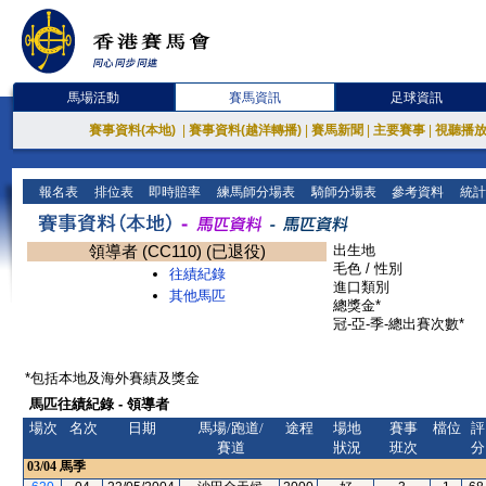
馬場活動
賽馬資訊
足球資訊
賽事資料(本地)
|
賽事資料(越洋轉播)
|
賽馬新聞
|
主要賽事
|
視聽播
報名表
排位表
即時賠率
練馬師分場表
騎師分場表
參考資料
統計
領導者 (CC110) (已退役)
出生地
毛色 / 性別
往績紀錄
進口類別
其他馬匹
總獎金*
冠-亞-季-總出賽次數*
*包括本地及海外賽績及獎金
馬匹往績紀錄 - 領導者
場次
名次
日期
馬場/跑道/
途程
場地
賽事
檔位
評
賽道
狀況
班次
分
03/04
馬季