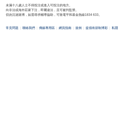
未滿十八歲人士不得投注或進入可投注的地方。
向非法或海外莊家下注，即屬違法，且可被判監禁。
切勿沉迷賭博，如需尋求輔導協助，可致電平和基金熱線1834 633。
常見問題
|
聯絡我們
|
傳媒專用區
|
網頁指南
|
規例
|
提倡有節制博彩
|
私隱