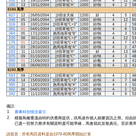
202
13
28/11/2004
沙田草地"C"
1000
好/快
4
12
5
160
13
10/11/2004
沙田草地"A"
1000
好/快
4
2
5
03/04
馬季
627
12
26/05/2004
沙田全天候
1200
好
4
5
6
348
05
24/01/2004
沙田草地"B"
1000
好/快
4
12
6
319
03
10/01/2004
沙田草地"C+3"
1200
好/快
4
2
5
301
01
04/01/2004
沙田草地"C"
1000
好/快
4
6
5
264
05
17/12/2003
跑馬地草地"B"
1200
好/快
4
3
5
220
08
30/11/2003
沙田草地"C+3"
1200
好/快
4
12
5
175
01
12/11/2003
沙田草地"C+3"
1000
好/快
4
7
4
141
03
29/10/2003
跑馬地草地"A"
1200
好/快
4
2
4
103
11
11/10/2003
沙田草地"A"
1200
好
4
13
4
075
09
01/10/2003
沙田草地"C"
1400
好/快
4
3
4
050
01
21/09/2003
沙田草地"A"
1200
好/黏
4
4
4
010
10
06/09/2003
沙田草地"B"
1200
好/黏
4
11
4
02/03
馬季
553
09
27/04/2003
沙田草地"A"
1000
好/快
4
2
4
456
14
15/03/2003
沙田草地"C+3"
1400
好/快
4
7
4
385
11
12/02/2003
跑馬地草地"A"
1200
好/快
4
3
5
302
06
04/01/2003
沙田草地"B+2"
1200
好/快
4
2
5
242
03
11/12/2002
跑馬地草地"A"
1000
好/快
4
9
5
備註:
1.
賽事特別情況索引
2.
模擬鳥瞰重溫由特約供應商提供，供馬迷作個人娛樂資訊之用。但由
已盡一切努力務求有關資料盡可能準確，馬會就此並無責任。至於賽馬
請留意 : 所有馬匹資料是由1979-80馬季開始計算