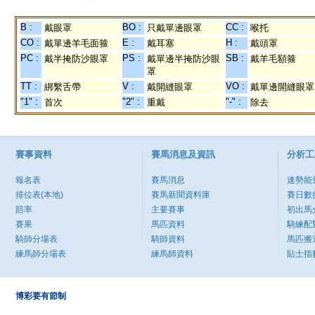
B :
BO :
CC :
戴眼罩
只戴單邊眼罩
喉托
CO :
E :
H :
戴單邊羊毛面箍
戴耳塞
戴頭罩
PC :
PS :
SB :
戴半掩防沙眼罩
戴單邊半掩防沙眼
戴羊毛額箍
罩
TT :
V :
VO :
綁繫舌帶
戴開縫眼罩
戴單邊開縫眼罩
"1" :
"2" :
"-" :
首次
重戴
除去
賽事資料
賽馬消息及資訊
分析工
報名表
賽馬消息
速勢能
排位表(本地)
賽馬新聞資料庫
賽日數
賠率
主要賽事
初出馬
賽果
馬匹資料
騎練配
騎師分場表
騎師資料
馬匹搬
練馬師分場表
練馬師資料
貼士指
博彩要有節制