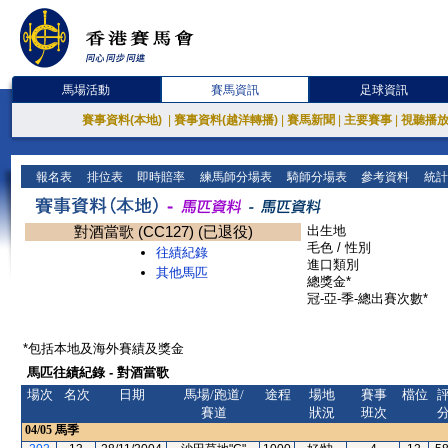
馬場活動
賽馬資訊
足球資訊
賽事資料(本地)
|
賽事資料(越洋轉播)
|
賽馬新聞
|
主要賽事
|
視聽播
報名表
排位表
即時賠率
練馬師分場表
騎師分場表
參考資料
統計
對酒當歌 (CC127) (已退役)
出生地
毛色 / 性別
往績紀錄
進口類別
其他馬匹
總獎金*
冠-亞-季-總出賽次數*
*包括本地及海外賽績及獎金
馬匹往績紀錄 - 對酒當歌
場次
名次
日期
馬場/跑道/
途程
場地
賽事
檔位
賽道
狀況
班次
04/05
馬季