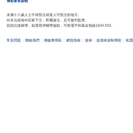
博彩要有節制
未滿十八歲人士不得投注或進入可投注的地方。
向非法或海外莊家下注，即屬違法，且可被判監禁。
切勿沉迷賭博，如需尋求輔導協助，可致電平和基金熱線1834 633。
常見問題
|
聯絡我們
|
傳媒專用區
|
網頁指南
|
規例
|
提倡有節制博彩
|
私隱