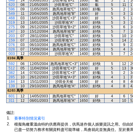
648
14
05/06/2005
沙田草地"B+2"
1600
黏
5
1
1
620
08
21/05/2005
沙田草地"C"
1800
黏
5
11
1
596
09
11/05/2005
跑馬地草地"C"
1800
好/黏
5
2
1
549
11
20/04/2005
跑馬地草地"B"
1800
好
5
3
1
468
03
16/03/2005
沙田草地"C+3"
1600
好
5
5
1
319
13
16/01/2005
沙田草地"A"
1400
好/快
5
3
1
275
09
26/12/2004
沙田草地"B+2"
1800
好/快
5
6
1
247
10
15/12/2004
跑馬地草地"B"
1800
好/快
5
7
1
203
07
28/11/2004
沙田草地"C"
1800
好/快
5
10
1
159
07
10/11/2004
沙田草地"A"
2200
好/快
5
14
2
076
03
06/10/2004
跑馬地草地"C"
1800
好/快
5
9
2
028
07
15/09/2004
跑馬地草地"B"
1650
好/快
5
4
2
003
12
05/09/2004
沙田草地"A"
1400
好/快
5
7
2
03/04
馬季
592
06
12/05/2004
跑馬地草地"C+3"
1650
好/快
5
12
2
512
05
11/04/2004
沙田草地"C+3"
1600
好
5
13
3
382
14
07/02/2004
沙田草地"C+3"
1600
好/黏
5
2
3
285
10
26/12/2003
沙田草地"A+3"
1800
好/快
4
1
3
184
13
15/11/2003
沙田全天候
1800
好
4
8
4
139
10
29/10/2003
跑馬地草地"A"
1650
好/快
4
8
4
02/03
馬季
601
12
14/05/2003
跑馬地草地"C"
1000
好
4
6
5
311
12
08/01/2003
跑馬地草地"A"
1650
好/快
4
10
5
備註:
1.
賽事特別情況索引
2.
模擬鳥瞰重溫由特約供應商提供，供馬迷作個人娛樂資訊之用。但由
已盡一切努力務求有關資料盡可能準確，馬會就此並無責任。至於賽馬