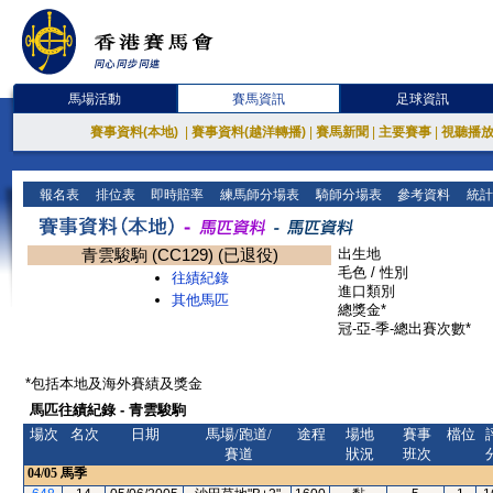
馬場活動
賽馬資訊
足球資訊
賽事資料(本地)
|
賽事資料(越洋轉播)
|
賽馬新聞
|
主要賽事
|
視聽播
報名表
排位表
即時賠率
練馬師分場表
騎師分場表
參考資料
統計
青雲駿駒 (CC129) (已退役)
出生地
毛色 / 性別
往績紀錄
進口類別
其他馬匹
總獎金*
冠-亞-季-總出賽次數*
*包括本地及海外賽績及獎金
馬匹往績紀錄 - 青雲駿駒
場次
名次
日期
馬場/跑道/
途程
場地
賽事
檔位
賽道
狀況
班次
04/05
馬季