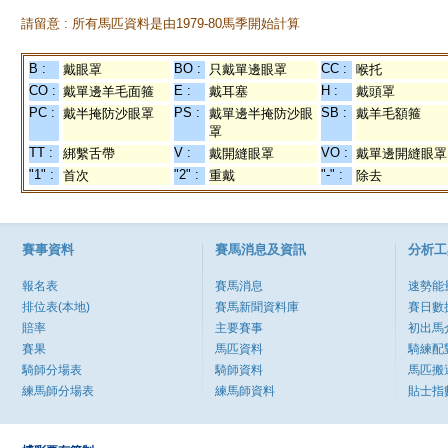
請留意 : 所有馬匹資料是由1979-80馬季開始計算
B :
BO :
CC :
戴眼罩
只戴單邊眼罩
喉托
CO :
E :
H :
戴單邊羊毛面箍
戴耳塞
戴頭罩
PC :
PS :
SB :
戴半掩防沙眼罩
戴單邊半掩防沙眼
戴羊毛額箍
罩
TT :
V :
VO :
綁繫舌帶
戴開縫眼罩
戴單邊開縫眼罩
"1" :
"2" :
"-" :
首次
重戴
除去
賽事資料
賽馬消息及資訊
分析工
報名表
賽馬消息
速勢能
排位表(本地)
賽馬新聞資料庫
賽日數
賠率
主要賽事
初出馬
賽果
馬匹資料
騎練配
騎師分場表
騎師資料
馬匹搬
練馬師分場表
練馬師資料
貼士指