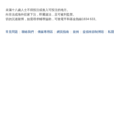
未滿十八歲人士不得投注或進入可投注的地方。
向非法或海外莊家下注，即屬違法，且可被判監禁。
切勿沉迷賭博，如需尋求輔導協助，可致電平和基金熱線1834 633。
常見問題
|
聯絡我們
|
傳媒專用區
|
網頁指南
|
規例
|
提倡有節制博彩
|
私隱