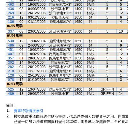
511
12
08/04/2006
沙田草地"C"
1400
好/快
5
6
463
14
19/03/2006
沙田草地"C+3"
1800
好/快
5
5
436
08
04/03/2006
沙田草地"B"
1400
好/快
5
3
269
13
26/12/2005
沙田草地"B+2"
1800
好/快
5
12
216
12
03/12/2005
沙田全天候
1650
好
5
6
136
09
01/11/2005
跑馬地草地"A"
1650
好
5
4
04/05
馬季
337
08
23/01/2005
沙田草地"A+3"
1600
好
5
10
03/04
馬季
530
12
17/04/2004
跑馬地草地"A"
1650
好
5
3
486
09
24/03/2004
沙田草地"A+3"
1800
好
5
9
451
06
10/03/2004
跑馬地草地"B"
1650
好/快
5
4
407
07
18/02/2004
跑馬地草地"C"
1650
好/快
5
12
357
01
28/01/2004
跑馬地草地"C"
1650
好/快
5
5
302
14
04/01/2004
沙田草地"C"
1400
好/快
5
4
282
04
26/12/2003
沙田草地"A+3"
1600
好/快
5
11
210
09
26/11/2003
跑馬地草地"B"
1800
好/快
5
6
128
06
25/10/2003
跑馬地草地"C"
1800
好/快
5
1
078
12
01/10/2003
沙田草地"C"
1200
好/快
4
3
02/03
馬季
525
12
13/04/2003
沙田草地"C+3"
1400
好
GRIFFIN
4
489
13
29/03/2003
沙田草地"B"
1200
好/快
GRIFFIN
14
備註:
1.
賽事特別情況索引
2.
模擬鳥瞰重溫由特約供應商提供，供馬迷作個人娛樂資訊之用。但由
已盡一切努力務求有關資料盡可能準確，馬會就此並無責任。至於賽馬