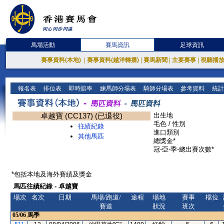
馬場活動
賽馬資訊
足球資訊
賽事資料(本地)
|
賽事資料(越洋轉播)
|
賽馬新聞
|
主要賽事
|
視聽播
報名表
排位表
即時賠率
練馬師分場表
騎師分場表
參考資料
統計
卓越寶 (CC137) (已退役)
出生地
毛色 / 性別
往績紀錄
進口類別
其他馬匹
總獎金*
冠-亞-季-總出賽次數*
*包括本地及海外賽績及獎金
馬匹往績紀錄 - 卓越寶
場次
名次
日期
馬場/跑道/
途程
場地
賽事
檔位
賽道
狀況
班次
05/06
馬季