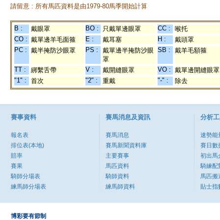
請留意 : 所有馬匹資料是由1979-80馬季開始計算
B :
BO :
CC :
戴眼罩
只戴單邊眼罩
喉托
CO :
E :
H :
戴單邊羊毛面箍
戴耳塞
戴頭罩
PC :
PS :
SB :
戴半掩防沙眼罩
戴單邊半掩防沙眼
戴羊毛額箍
罩
TT :
V :
VO :
綁繫舌帶
戴開縫眼罩
戴單邊開縫眼罩
"1" :
"2" :
"-" :
首次
重戴
除去
賽事資料
賽馬消息及資訊
分析工
報名表
賽馬消息
速勢能
排位表(本地)
賽馬新聞資料庫
賽日數
賠率
主要賽事
初出馬
賽果
馬匹資料
騎練配
騎師分場表
騎師資料
馬匹搬
練馬師分場表
練馬師資料
貼士指
博彩要有節制