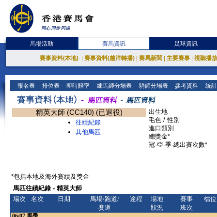
馬場活動
賽馬資訊
足球資訊
賽事資料(本地)
|
賽事資料(越洋轉播)
|
賽馬新聞
|
主要賽事
|
視聽播
報名表
排位表
即時賠率
練馬師分場表
騎師分場表
參考資料
統計
精英大師 (CC140) (已退役)
出生地
毛色 / 性別
往績紀錄
進口類別
其他馬匹
總獎金*
冠-亞-季-總出賽次數*
*包括本地及海外賽績及獎金
馬匹往績紀錄 - 精英大師
場次
名次
日期
馬場/跑道/
途程
場地
賽事
檔位
賽道
狀況
班次
06/07
馬季