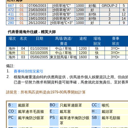
02/03
馬季
667
01
07/06/2003
沙田草地"C"
1000
好/黏
GROUP-2
5
472
01
23/03/2003
沙田草地"A"
1200
好
1
6
411
01
23/02/2003
沙田草地"B"
1000
好/快
2
12
339
01
19/01/2003
沙田草地"A"
1200
好/快
3
14
280
01
26/12/2002
沙田草地"C+3"
1000
好
4
9
代表香港海外往績 - 精英大師
場次
名次
日期
馬場/跑道/
途程
場地
賽事
賽道
狀況
班次
海外
04
01/10/2006
中山 / 草地
1200
快
3YO+
海外
01
02/10/2005
中山 / 草地
1200
快
3YO+
海外
03
05/06/2005
東京競馬場 / 草地
1600
快
3YO+
備註:
1.
賽事特別情況索引
2.
模擬鳥瞰重溫由特約供應商提供，供馬迷作個人娛樂資訊之用。但由
已盡一切努力務求有關資料盡可能準確，馬會就此並無責任。至於賽馬
請留意 : 所有馬匹資料是由1979-80馬季開始計算
B :
BO :
CC :
戴眼罩
只戴單邊眼罩
喉托
CO :
E :
H :
戴單邊羊毛面箍
戴耳塞
戴頭罩
PC :
PS :
SB :
戴半掩防沙眼罩
戴單邊半掩防沙眼
戴羊毛額箍
罩