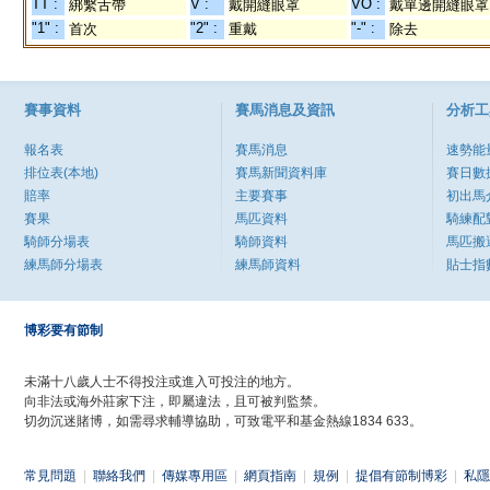
TT :
V :
VO :
綁繫舌帶
戴開縫眼罩
戴單邊開縫眼罩
"1" :
"2" :
"-" :
首次
重戴
除去
賽事資料
賽馬消息及資訊
分析工
報名表
賽馬消息
速勢能
排位表(本地)
賽馬新聞資料庫
賽日數
賠率
主要賽事
初出馬
賽果
馬匹資料
騎練配
騎師分場表
騎師資料
馬匹搬
練馬師分場表
練馬師資料
貼士指
博彩要有節制
未滿十八歲人士不得投注或進入可投注的地方。
向非法或海外莊家下注，即屬違法，且可被判監禁。
切勿沉迷賭博，如需尋求輔導協助，可致電平和基金熱線1834 633。
常見問題
|
聯絡我們
|
傳媒專用區
|
網頁指南
|
規例
|
提倡有節制博彩
|
私隱