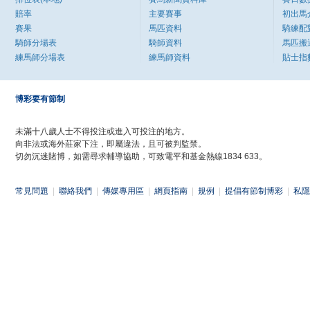
賠率
主要賽事
初出馬
賽果
馬匹資料
騎練配
騎師分場表
騎師資料
馬匹搬
練馬師分場表
練馬師資料
貼士指
博彩要有節制
未滿十八歲人士不得投注或進入可投注的地方。
向非法或海外莊家下注，即屬違法，且可被判監禁。
切勿沉迷賭博，如需尋求輔導協助，可致電平和基金熱線1834 633。
常見問題
|
聯絡我們
|
傳媒專用區
|
網頁指南
|
規例
|
提倡有節制博彩
|
私隱