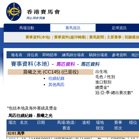
馬場活動
賽馬資訊
足球資訊
賽事資料(本地)
|
賽事資料(越洋轉播)
|
賽馬新聞
|
主要賽事
|
視聽播
報名表
排位表
即時賠率
練馬師分場表
騎師分場表
參考資料
統計
晨曦之光 (CC145) (已退役)
出生地
毛色 / 性別
往績紀錄
進口類別
其他馬匹
總獎金*
冠-亞-季-總出賽次數*
*包括本地及海外賽績及獎金
馬匹往績紀錄 - 晨曦之光
場次
名次
日期
馬場/跑道/
途程
場地
賽事
檔位
賽道
狀況
班次
02/03
馬季