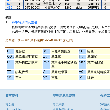
683
12
14/06/2003
沙田草地"C+3"
1400
軟
GRIFFIN
12
573
11
04/05/2003
沙田草地"B+2"
1000
軟
GRIFFIN
3
435
10
09/03/2003
沙田草地"C"
1200
好/快
GRIFFIN
6
備註:
1.
賽事特別情況索引
2.
模擬鳥瞰重溫由特約供應商提供，供馬迷作個人娛樂資訊之用。但由
已盡一切努力務求有關資料盡可能準確，馬會就此並無責任。至於賽馬
請留意 : 所有馬匹資料是由1979-80馬季開始計算
B :
BO :
CC :
戴眼罩
只戴單邊眼罩
喉托
CO :
E :
H :
戴單邊羊毛面箍
戴耳塞
戴頭罩
PC :
PS :
SB :
戴半掩防沙眼罩
戴單邊半掩防沙眼
戴羊毛額箍
罩
TT :
V :
VO :
綁繫舌帶
戴開縫眼罩
戴單邊開縫眼罩
"1" :
"2" :
"-" :
首次
重戴
除去
賽事資料
賽馬消息及資訊
分析工
報名表
賽馬消息
速勢能
排位表(本地)
賽馬新聞資料庫
賽日數