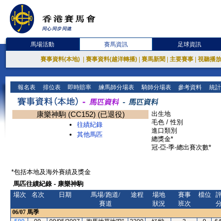
馬場活動
賽馬資訊
足球資訊
賽事資料(本地)
|
賽事資料(越洋轉播)
|
賽馬新聞
|
主要賽事
|
視聽播
報名表
排位表
即時賠率
練馬師分場表
騎師分場表
參考資料
統計
康樂神駒 (CC152) (已退役)
出生地
毛色 / 性別
往績紀錄
進口類別
其他馬匹
總獎金*
冠-亞-季-總出賽次數*
*包括本地及海外賽績及獎金
馬匹往績紀錄 - 康樂神駒
場次
名次
日期
馬場/跑道/
途程
場地
賽事
檔位
賽道
狀況
班次
06/07
馬季