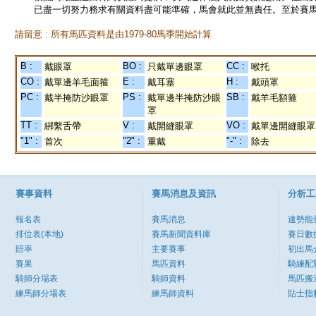
已盡一切努力務求有關資料盡可能準確，馬會就此並無責任。至於賽馬
請留意 : 所有馬匹資料是由1979-80馬季開始計算
B :
BO :
CC :
戴眼罩
只戴單邊眼罩
喉托
CO :
E :
H :
戴單邊羊毛面箍
戴耳塞
戴頭罩
PC :
PS :
SB :
戴半掩防沙眼罩
戴單邊半掩防沙眼
戴羊毛額箍
罩
TT :
V :
VO :
綁繫舌帶
戴開縫眼罩
戴單邊開縫眼罩
"1" :
"2" :
"-" :
首次
重戴
除去
賽事資料
賽馬消息及資訊
分析工
報名表
賽馬消息
速勢能
排位表(本地)
賽馬新聞資料庫
賽日數
賠率
主要賽事
初出馬
賽果
馬匹資料
騎練配
騎師分場表
騎師資料
馬匹搬
練馬師分場表
練馬師資料
貼士指