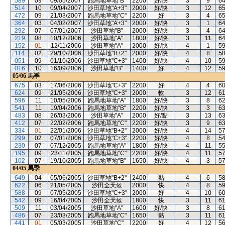
589
09
09/05/2007
跑馬地草地"B"
2200
好/快
3
9
6
514
10
09/04/2007
沙田草地"A+3"
2000
好/快
3
12
6
472
09
21/03/2007
跑馬地草地"C"
2200
好
3
4
6
364
03
04/02/2007
沙田草地"A+3"
2000
好/快
3
1
6
292
07
07/01/2007
沙田草地"B"
2000
好/快
3
4
6
219
08
10/12/2006
沙田草地"A"
1800
好/快
3
11
6
152
01
12/11/2006
沙田草地"A"
2000
好/快
4
1
5
114
02
29/10/2006
沙田草地"B+2"
2000
好/快
4
8
5
051
09
01/10/2006
沙田草地"C+3"
1400
好/快
4
10
5
016
10
16/09/2006
沙田草地"B"
1400
好
4
12
5
05/06
馬季
675
03
17/06/2006
沙田草地"C+3"
2200
好
4
4
6
624
09
21/05/2006
沙田草地"C+3"
2000
軟
3
12
6
596
11
10/05/2006
跑馬地草地"A"
1800
好/快
3
8
6
541
11
19/04/2006
跑馬地草地"B"
2200
好/快
3
3
6
483
08
26/03/2006
沙田草地"A"
2000
好/黏
3
13
6
412
07
22/02/2006
跑馬地草地"C"
2200
好/快
3
9
6
334
01
22/01/2006
沙田草地"B+2"
2000
好/快
4
14
5
299
02
07/01/2006
沙田草地"C+3"
2200
好/快
4
8
5
230
07
07/12/2005
跑馬地草地"A"
1800
好/快
4
11
5
195
09
23/11/2005
跑馬地草地"C"
2200
好/快
4
11
5
102
07
19/10/2005
跑馬地草地"B"
1650
好/快
4
3
5
04/05
馬季
649
04
05/06/2005
沙田草地"B+2"
2400
黏
4
6
5
622
06
21/05/2005
沙田全天候
2000
快
4
8
5
588
09
07/05/2005
沙田草地"C+3"
2000
好
4
10
6
542
09
16/04/2005
沙田全天候
1800
快
3
11
6
509
11
03/04/2005
沙田草地"A"
1600
好/快
3
8
6
486
07
23/03/2005
跑馬地草地"C"
1650
黏
3
11
6
441
01
05/03/2005
沙田草地"C"
2200
好
4
12
5