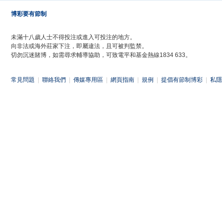
博彩要有節制
未滿十八歲人士不得投注或進入可投注的地方。
向非法或海外莊家下注，即屬違法，且可被判監禁。
切勿沉迷賭博，如需尋求輔導協助，可致電平和基金熱線1834 633。
常見問題
|
聯絡我們
|
傳媒專用區
|
網頁指南
|
規例
|
提倡有節制博彩
|
私隱