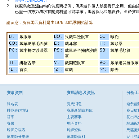
2.
模擬鳥瞰重溫由特約供應商提供，供馬迷作個人娛樂資訊之用。但由
已盡一切努力務求有關資料盡可能準確，馬會就此並無責任。至於賽馬
請留意 : 所有馬匹資料是由1979-80馬季開始計算
B :
BO :
CC :
戴眼罩
只戴單邊眼罩
喉托
CO :
E :
H :
戴單邊羊毛面箍
戴耳塞
戴頭罩
PC :
PS :
SB :
戴半掩防沙眼罩
戴單邊半掩防沙眼
戴羊毛額箍
罩
TT :
V :
VO :
綁繫舌帶
戴開縫眼罩
戴單邊開縫眼罩
"1" :
"2" :
"-" :
首次
重戴
除去
賽事資料
賽馬消息及資訊
分析工
報名表
賽馬消息
速勢能
排位表(本地)
賽馬新聞資料庫
賽日數
賠率
主要賽事
初出馬
賽果
馬匹資料
騎練配
騎師分場表
騎師資料
馬匹搬
練馬師分場表
練馬師資料
貼士指