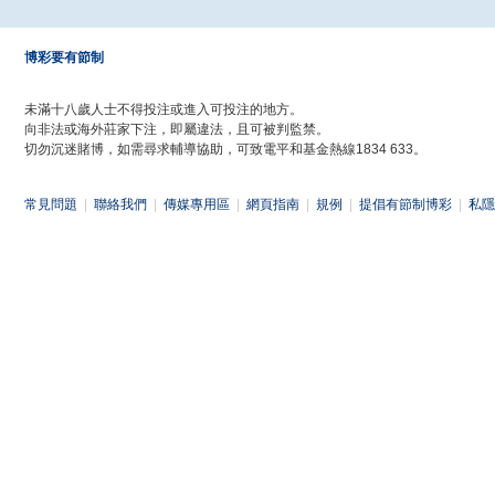
博彩要有節制
未滿十八歲人士不得投注或進入可投注的地方。
向非法或海外莊家下注，即屬違法，且可被判監禁。
切勿沉迷賭博，如需尋求輔導協助，可致電平和基金熱線1834 633。
常見問題
|
聯絡我們
|
傳媒專用區
|
網頁指南
|
規例
|
提倡有節制博彩
|
私隱