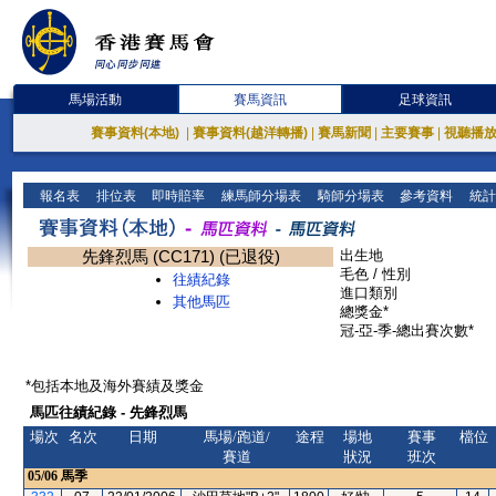
馬場活動
賽馬資訊
足球資訊
賽事資料(本地)
|
賽事資料(越洋轉播)
|
賽馬新聞
|
主要賽事
|
視聽播
報名表
排位表
即時賠率
練馬師分場表
騎師分場表
參考資料
統計
先鋒烈馬 (CC171) (已退役)
出生地
毛色 / 性別
往績紀錄
進口類別
其他馬匹
總獎金*
冠-亞-季-總出賽次數*
*包括本地及海外賽績及獎金
馬匹往績紀錄 - 先鋒烈馬
場次
名次
日期
馬場/跑道/
途程
場地
賽事
檔位
賽道
狀況
班次
05/06
馬季