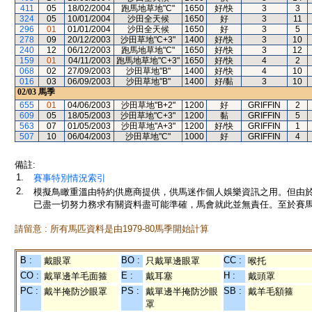
411
05
18/02/2004
跑馬地草地"C"
1650
好/快
3
3
324
05
10/01/2004
沙田全天候
1650
好
3
11
296
01
01/01/2004
沙田全天候
1650
好
3
5
278
09
20/12/2003
沙田草地"C+3"
1400
好/快
3
10
240
12
06/12/2003
跑馬地草地"C"
1650
好/快
3
12
159
01
04/11/2003
跑馬地草地"C+3"
1650
好/快
4
2
068
02
27/09/2003
沙田草地"B"
1400
好/快
4
10
016
03
06/09/2003
沙田草地"B"
1400
好/黏
3
10
02/03
馬季
655
01
04/06/2003
沙田草地"B+2"
1200
好
GRIFFIN
2
609
05
18/05/2003
沙田草地"C+3"
1200
黏
GRIFFIN
5
563
07
01/05/2003
沙田草地"A+3"
1200
好/快
GRIFFIN
1
507
10
06/04/2003
沙田草地"C"
1000
好
GRIFFIN
4
備註:
1.
賽事特別情況索引
2.
模擬鳥瞰重溫由特約供應商提供，供馬迷作個人娛樂資訊之用。但由
已盡一切努力務求有關資料盡可能準確，馬會就此並無責任。至於賽馬
請留意 : 所有馬匹資料是由1979-80馬季開始計算
B :
BO :
CC :
戴眼罩
只戴單邊眼罩
喉托
CO :
E :
H :
戴單邊羊毛面箍
戴耳塞
戴頭罩
PC :
PS :
SB :
戴半掩防沙眼罩
戴單邊半掩防沙眼
戴羊毛額箍
罩