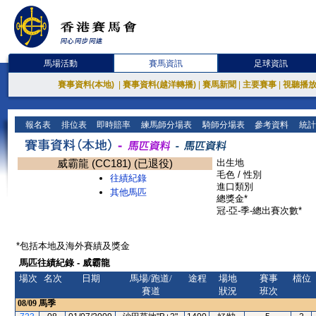
馬場活動
賽馬資訊
足球資訊
賽事資料(本地)
|
賽事資料(越洋轉播)
|
賽馬新聞
|
主要賽事
|
視聽播
報名表
排位表
即時賠率
練馬師分場表
騎師分場表
參考資料
統計
威霸龍 (CC181) (已退役)
出生地
毛色 / 性別
往績紀錄
進口類別
其他馬匹
總獎金*
冠-亞-季-總出賽次數*
*包括本地及海外賽績及獎金
馬匹往績紀錄 - 威霸龍
場次
名次
日期
馬場/跑道/
途程
場地
賽事
檔位
賽道
狀況
班次
08/09
馬季