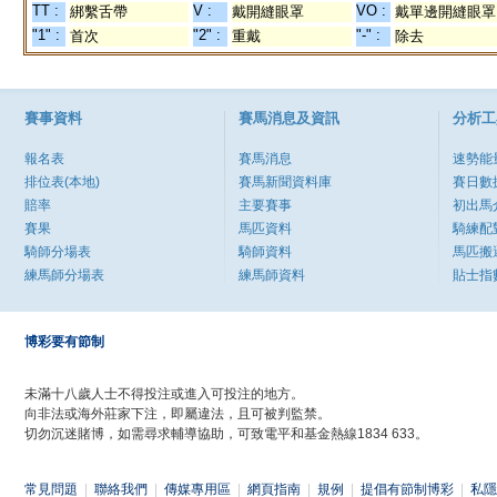
TT :
V :
VO :
綁繫舌帶
戴開縫眼罩
戴單邊開縫眼罩
"1" :
"2" :
"-" :
首次
重戴
除去
賽事資料
賽馬消息及資訊
分析工
報名表
賽馬消息
速勢能
排位表(本地)
賽馬新聞資料庫
賽日數
賠率
主要賽事
初出馬
賽果
馬匹資料
騎練配
騎師分場表
騎師資料
馬匹搬
練馬師分場表
練馬師資料
貼士指
博彩要有節制
未滿十八歲人士不得投注或進入可投注的地方。
向非法或海外莊家下注，即屬違法，且可被判監禁。
切勿沉迷賭博，如需尋求輔導協助，可致電平和基金熱線1834 633。
常見問題
|
聯絡我們
|
傳媒專用區
|
網頁指南
|
規例
|
提倡有節制博彩
|
私隱