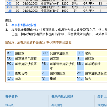
609
03
18/05/2003
沙田草地"C+3"
1200
黏
GRIFFIN
3
-
563
05
01/05/2003
沙田草地"A+3"
1200
好/快
GRIFFIN
13
-
453
03
15/03/2003
沙田草地"C+3"
1000
好/快
GRIFFIN
3
-
425
02
01/03/2003
沙田草地"B+2"
1000
好
GRIFFIN
4
-
備註:
1.
賽事特別情況索引
2.
模擬鳥瞰重溫由特約供應商提供，供馬迷作個人娛樂資訊之用。但由
已盡一切努力務求有關資料盡可能準確，馬會就此並無責任。至於賽馬
請留意 : 所有馬匹資料是由1979-80馬季開始計算
B :
BO :
CC :
戴眼罩
只戴單邊眼罩
喉托
CO :
E :
H :
戴單邊羊毛面箍
戴耳塞
戴頭罩
PC :
PS :
SB :
戴半掩防沙眼罩
戴單邊半掩防沙眼
戴羊毛額箍
罩
TT :
V :
VO :
綁繫舌帶
戴開縫眼罩
戴單邊開縫眼罩
"1" :
"2" :
"-" :
首次
重戴
除去
賽事資料
賽馬消息及資訊
分析工
報名表
賽馬消息
速勢能