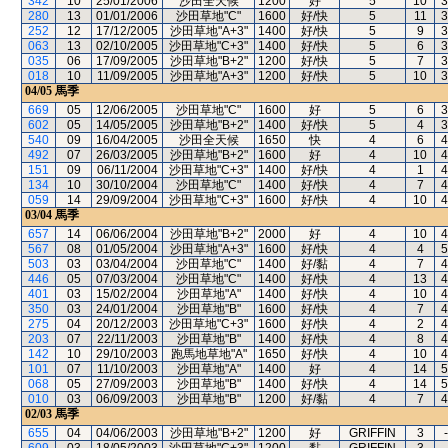
342
10
25/01/2006
沙田全天候
1200
好
5
10
3
280
13
01/01/2006
沙田草地"C"
1600
好/快
5
11
3
252
12
17/12/2005
沙田草地"A+3"
1400
好/快
5
9
3
063
13
02/10/2005
沙田草地"C+3"
1400
好/快
5
6
3
035
06
17/09/2005
沙田草地"B+2"
1200
好/快
5
7
3
018
10
11/09/2005
沙田草地"A+3"
1200
好/快
5
10
3
04/05
馬季
669
05
12/06/2005
沙田草地"C"
1600
好
5
6
3
602
05
14/05/2005
沙田草地"B+2"
1400
好/快
5
4
3
540
09
16/04/2005
沙田全天候
1650
快
4
6
4
492
07
26/03/2005
沙田草地"B+2"
1600
好
4
10
4
151
09
06/11/2004
沙田草地"C+3"
1400
好/快
4
1
4
134
10
30/10/2004
沙田草地"C"
1400
好/快
4
7
4
059
14
29/09/2004
沙田草地"C+3"
1600
好/快
4
10
4
03/04
馬季
657
14
06/06/2004
沙田草地"B+2"
2000
好
4
10
4
567
08
01/05/2004
沙田草地"A+3"
1600
好/快
4
4
5
503
03
03/04/2004
沙田草地"C"
1400
好/黏
4
7
4
446
05
07/03/2004
沙田草地"C"
1400
好/快
4
13
4
401
03
15/02/2004
沙田草地"A"
1400
好/快
4
10
4
350
03
24/01/2004
沙田草地"B"
1600
好/快
4
7
4
275
04
20/12/2003
沙田草地"C+3"
1600
好/快
4
2
4
203
07
22/11/2003
沙田草地"B"
1400
好/快
4
8
4
142
10
29/10/2003
跑馬地草地"A"
1650
好/快
4
10
4
101
07
11/10/2003
沙田草地"A"
1400
好
4
14
5
068
05
27/09/2003
沙田草地"B"
1400
好/快
4
14
5
010
03
06/09/2003
沙田草地"B"
1200
好/黏
4
7
4
02/03
馬季
655
04
04/06/2003
沙田草地"B+2"
1200
好
GRIFFIN
3
-