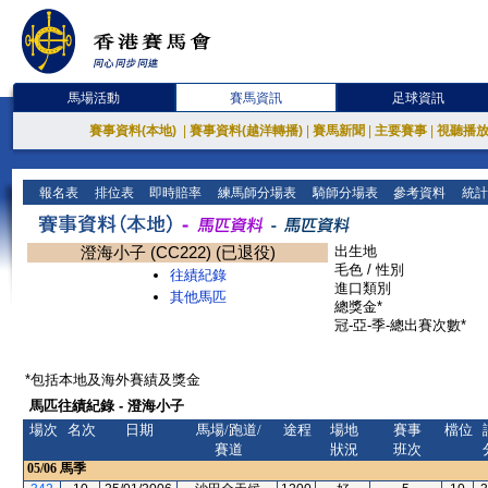
馬場活動
賽馬資訊
足球資訊
賽事資料(本地)
|
賽事資料(越洋轉播)
|
賽馬新聞
|
主要賽事
|
視聽播
報名表
排位表
即時賠率
練馬師分場表
騎師分場表
參考資料
統計
澄海小子 (CC222) (已退役)
出生地
毛色 / 性別
往績紀錄
進口類別
其他馬匹
總獎金*
冠-亞-季-總出賽次數*
*包括本地及海外賽績及獎金
馬匹往績紀錄 - 澄海小子
場次
名次
日期
馬場/跑道/
途程
場地
賽事
檔位
賽道
狀況
班次
05/06
馬季