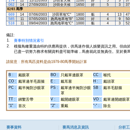
174
12
12/11/2003
沙田全天候
1200
好
5
3
37
062
14
27/09/2003
沙田全天候
1650
好
5
3
37
02/03
馬季
669
14
07/06/2003
沙田草地"C"
1800
黏
4
13
47
585
11
07/05/2003
跑馬地草地"B"
1200
好
4
9
50
518
11
09/04/2003
跑馬地草地"C"
1000
黏
4
3
52
備註:
1.
賽事特別情況索引
2.
模擬鳥瞰重溫由特約供應商提供，供馬迷作個人娛樂資訊之用。但由
已盡一切努力務求有關資料盡可能準確，馬會就此並無責任。至於賽馬
請留意 : 所有馬匹資料是由1979-80馬季開始計算
B :
BO :
CC :
戴眼罩
只戴單邊眼罩
喉托
CO :
E :
H :
戴單邊羊毛面箍
戴耳塞
戴頭罩
PC :
PS :
SB :
戴半掩防沙眼罩
戴單邊半掩防沙眼
戴羊毛額箍
罩
TT :
V :
VO :
綁繫舌帶
戴開縫眼罩
戴單邊開縫眼罩
"1" :
"2" :
"-" :
首次
重戴
除去
賽事資料
賽馬消息及資訊
分析工