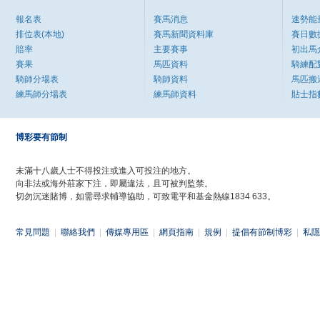
報名表
賽馬消息
速勢能
排位表(本地)
賽馬新聞資料庫
賽日數
賠率
主要賽事
初出馬
賽果
馬匹資料
騎練配
騎師分場表
騎師資料
馬匹搬
練馬師分場表
練馬師資料
貼士指
博彩要有節制
未滿十八歲人士不得投注或進入可投注的地方。
向非法或海外莊家下注，即屬違法，且可被判監禁。
切勿沉迷賭博，如需尋求輔導協助，可致電平和基金熱線1834 633。
常見問題
|
聯絡我們
|
傳媒專用區
|
網頁指南
|
規例
|
提倡有節制博彩
|
私隱