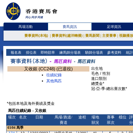
馬場活動
賽馬資訊
足球資訊
賽事資料(本地)
|
賽事資料(越洋轉播)
|
賽馬新聞
|
主要賽事
|
視聽播
報名表
排位表
即時賠率
練馬師分場表
騎師分場表
參考資料
統計
又收銀 (CC248) (已退役)
出生地
毛色 / 性別
往績紀錄
進口類別
其他馬匹
總獎金*
冠-亞-季-總出賽次數*
*包括本地及海外賽績及獎金
馬匹往績紀錄 - 又收銀
場次
名次
日期
馬場/跑道/
途程
場地
賽事
檔位
評
賽道
狀況
班次
分
03/04
馬季