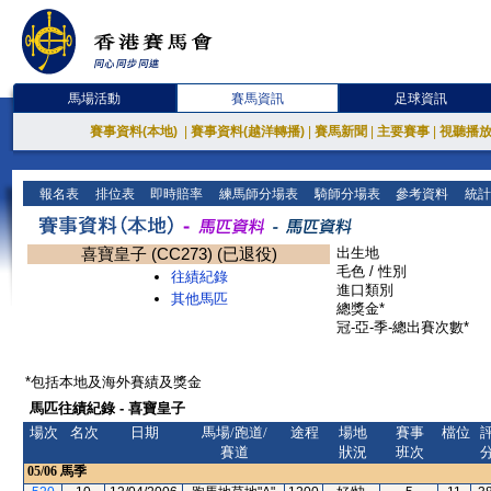
馬場活動
賽馬資訊
足球資訊
賽事資料(本地)
|
賽事資料(越洋轉播)
|
賽馬新聞
|
主要賽事
|
視聽播
報名表
排位表
即時賠率
練馬師分場表
騎師分場表
參考資料
統計
喜寶皇子 (CC273) (已退役)
出生地
毛色 / 性別
往績紀錄
進口類別
其他馬匹
總獎金*
冠-亞-季-總出賽次數*
*包括本地及海外賽績及獎金
馬匹往績紀錄 - 喜寶皇子
場次
名次
日期
馬場/跑道/
途程
場地
賽事
檔位
賽道
狀況
班次
05/06
馬季