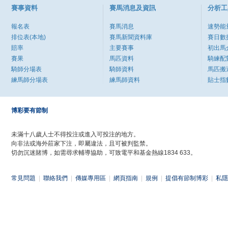
賽事資料
賽馬消息及資訊
分析工
報名表
賽馬消息
速勢能
排位表(本地)
賽馬新聞資料庫
賽日數
賠率
主要賽事
初出馬
賽果
馬匹資料
騎練配
騎師分場表
騎師資料
馬匹搬
練馬師分場表
練馬師資料
貼士指
博彩要有節制
未滿十八歲人士不得投注或進入可投注的地方。
向非法或海外莊家下注，即屬違法，且可被判監禁。
切勿沉迷賭博，如需尋求輔導協助，可致電平和基金熱線1834 633。
常見問題
|
聯絡我們
|
傳媒專用區
|
網頁指南
|
規例
|
提倡有節制博彩
|
私隱