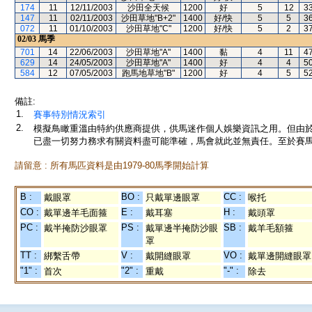
174
11
12/11/2003
沙田全天候
1200
好
5
12
3
147
11
02/11/2003
沙田草地"B+2"
1400
好/快
5
5
3
072
11
01/10/2003
沙田草地"C"
1200
好/快
5
2
3
02/03
馬季
701
14
22/06/2003
沙田草地"A"
1400
黏
4
11
4
629
14
24/05/2003
沙田草地"A"
1400
好
4
4
5
584
12
07/05/2003
跑馬地草地"B"
1200
好
4
5
5
備註:
1.
賽事特別情況索引
2.
模擬鳥瞰重溫由特約供應商提供，供馬迷作個人娛樂資訊之用。但由
已盡一切努力務求有關資料盡可能準確，馬會就此並無責任。至於賽馬
請留意 : 所有馬匹資料是由1979-80馬季開始計算
B :
BO :
CC :
戴眼罩
只戴單邊眼罩
喉托
CO :
E :
H :
戴單邊羊毛面箍
戴耳塞
戴頭罩
PC :
PS :
SB :
戴半掩防沙眼罩
戴單邊半掩防沙眼
戴羊毛額箍
罩
TT :
V :
VO :
綁繫舌帶
戴開縫眼罩
戴單邊開縫眼罩
"1" :
"2" :
"-" :
首次
重戴
除去