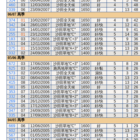
514
06
06/04/2008
沙田全天候
1650
好
4
5
48
460
03
12/03/2008
沙田全天候
1650
好
4
5
48
039
06
23/09/2007
沙田全天候
1650
好
4
13
48
06/07
馬季
374
01
10/02/2007
沙田全天候
1650
好
4
8
42
342
04
28/01/2007
沙田草地"A"
1600
好/快
4
12
41
308
05
14/01/2007
沙田草地"C"
1600
好/快
4
9
41
255
01
23/12/2006
沙田草地"C"
1600
好/快
5
14
36
183
03
26/11/2006
沙田草地"C+3"
1400
好/快
5
9
36
151
04
12/11/2006
沙田草地"A"
1400
好/快
5
13
36
075
01
15/10/2006
沙田草地"A+3"
1400
好/快
5
13
28
032
02
24/09/2006
沙田草地"C"
1400
好/快
5
7
25
05/06
馬季
672
03
17/06/2006
沙田草地"C+3"
1400
好
5
8
28
625
03
24/05/2006
跑馬地草地"C"
1650
好/黏
5
8
26
573
02
03/05/2006
沙田全天候
1200
濕快
5
3
26
511
02
08/04/2006
沙田草地"C"
1400
好/快
5
13
23
415
08
26/02/2006
沙田草地"A"
1600
好/快
5
13
24
381
05
11/02/2006
沙田全天候
1650
好
5
12
26
353
07
31/01/2006
沙田草地"C+3"
1600
好/快
5
8
28
332
04
22/01/2006
沙田草地"B+2"
1800
好/快
5
7
28
269
04
26/12/2005
沙田草地"B+2"
1800
好/快
5
3
28
252
05
17/12/2005
沙田草地"A+3"
1400
好/快
5
8
30
047
07
24/09/2005
沙田草地"C"
1400
好
5
5
30
035
04
17/09/2005
沙田草地"B+2"
1200
好/快
5
1
29
04/05
馬季
669
06
12/06/2005
沙田草地"C"
1600
好
5
1
29
602
04
14/05/2005
沙田草地"B+2"
1400
好/快
5
13
29
567
04
01/05/2005
沙田草地"A+3"
1400
好/快
5
1
28