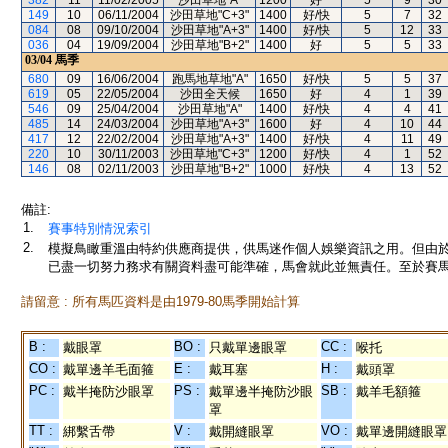
382
11
11/02/2005
沙田草地"A"
1200
好
5
9
30
149
10
06/11/2004
沙田草地"C+3"
1400
好/快
5
7
32
084
08
09/10/2004
沙田草地"A+3"
1400
好/快
5
12
33
036
04
19/09/2004
沙田草地"B+2"
1400
好
5
5
33
03/04
馬季
680
09
16/06/2004
跑馬地草地"A"
1650
好/快
5
5
37
619
05
22/05/2004
沙田全天候
1650
好
4
1
39
546
09
25/04/2004
沙田草地"A"
1400
好/快
4
4
41
485
14
24/03/2004
沙田草地"A+3"
1600
好
4
10
44
417
12
22/02/2004
沙田草地"A+3"
1400
好/快
4
11
49
220
10
30/11/2003
沙田草地"C+3"
1200
好/快
4
1
52
146
08
02/11/2003
沙田草地"B+2"
1000
好/快
4
13
52
備註:
1.
賽事特別情況索引
2.
模擬鳥瞰重溫由特約供應商提供，供馬迷作個人娛樂資訊之用。但由
已盡一切努力務求有關資料盡可能準確，馬會就此並無責任。至於賽馬
請留意 : 所有馬匹資料是由1979-80馬季開始計算
B :
BO :
CC :
戴眼罩
只戴單邊眼罩
喉托
CO :
E :
H :
戴單邊羊毛面箍
戴耳塞
戴頭罩
PC :
PS :
SB :
戴半掩防沙眼罩
戴單邊半掩防沙眼
戴羊毛額箍
罩
TT :
V :
VO :
綁繫舌帶
戴開縫眼罩
戴單邊開縫眼罩