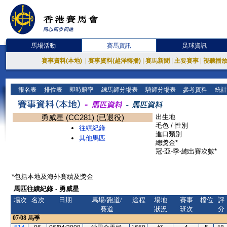
馬場活動
賽馬資訊
足球資訊
賽事資料(本地)
|
賽事資料(越洋轉播)
|
賽馬新聞
|
主要賽事
|
視聽播
報名表
排位表
即時賠率
練馬師分場表
騎師分場表
參考資料
統計
勇威星 (CC281) (已退役)
出生地
毛色 / 性別
往績紀錄
進口類別
其他馬匹
總獎金*
冠-亞-季-總出賽次數*
*包括本地及海外賽績及獎金
馬匹往績紀錄 - 勇威星
場次
名次
日期
馬場/跑道/
途程
場地
賽事
檔位
評
賽道
狀況
班次
分
07/08
馬季