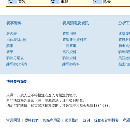
"1" :
"2" :
"-" :
首次
重戴
除去
賽事資料
賽馬消息及資訊
分析工
報名表
賽馬消息
速勢能
排位表(本地)
賽馬新聞資料庫
賽日數
賠率
主要賽事
初出馬
賽果
馬匹資料
騎練配
騎師分場表
騎師資料
馬匹搬
練馬師分場表
練馬師資料
貼士指
博彩要有節制
未滿十八歲人士不得投注或進入可投注的地方。
向非法或海外莊家下注，即屬違法，且可被判監禁。
切勿沉迷賭博，如需尋求輔導協助，可致電平和基金熱線1834 633。
常見問題
|
聯絡我們
|
傳媒專用區
|
網頁指南
|
規例
|
提倡有節制博彩
|
私隱