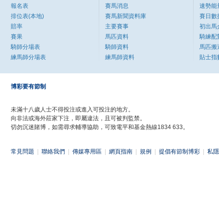
報名表
賽馬消息
速勢能
排位表(本地)
賽馬新聞資料庫
賽日數
賠率
主要賽事
初出馬
賽果
馬匹資料
騎練配
騎師分場表
騎師資料
馬匹搬
練馬師分場表
練馬師資料
貼士指
博彩要有節制
未滿十八歲人士不得投注或進入可投注的地方。
向非法或海外莊家下注，即屬違法，且可被判監禁。
切勿沉迷賭博，如需尋求輔導協助，可致電平和基金熱線1834 633。
常見問題
|
聯絡我們
|
傳媒專用區
|
網頁指南
|
規例
|
提倡有節制博彩
|
私隱