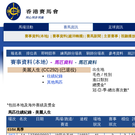
馬場活動
賽馬資訊
足球資訊
賽事資料(本地)
|
賽事資料(越洋轉播)
|
賽馬新聞
|
主要賽事
|
視聽播
報名表
排位表
即時賠率
練馬師分場表
騎師分場表
參考資料
統計
美麗人生 (CC292) (已退役)
出生地
毛色 / 性別
往績紀錄
進口類別
其他馬匹
總獎金*
冠-亞-季-總出賽次數*
*包括本地及海外賽績及獎金
馬匹往績紀錄 - 美麗人生
場次
名次
日期
馬場/跑道/
途程
場地
賽事
檔位
賽道
狀況
班次
03/04
馬季