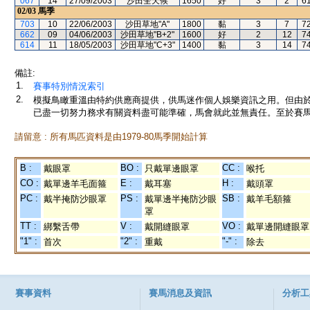
067
14
27/09/2003
沙田全天候
1650
好
3
2
6
02/03
馬季
703
10
22/06/2003
沙田草地"A"
1800
黏
3
7
7
662
09
04/06/2003
沙田草地"B+2"
1600
好
2
12
7
614
11
18/05/2003
沙田草地"C+3"
1400
黏
3
14
7
備註:
1.
賽事特別情況索引
2.
模擬鳥瞰重溫由特約供應商提供，供馬迷作個人娛樂資訊之用。但由
已盡一切努力務求有關資料盡可能準確，馬會就此並無責任。至於賽馬
請留意 : 所有馬匹資料是由1979-80馬季開始計算
B :
BO :
CC :
戴眼罩
只戴單邊眼罩
喉托
CO :
E :
H :
戴單邊羊毛面箍
戴耳塞
戴頭罩
PC :
PS :
SB :
戴半掩防沙眼罩
戴單邊半掩防沙眼
戴羊毛額箍
罩
TT :
V :
VO :
綁繫舌帶
戴開縫眼罩
戴單邊開縫眼罩
"1" :
"2" :
"-" :
首次
重戴
除去
賽事資料
賽馬消息及資訊
分析工