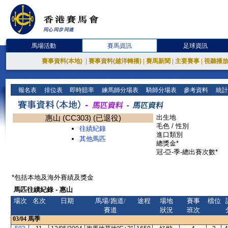
馬場活動
賽馬資訊
足球資訊
賽事資料(本地)
|
賽事資料(越洋轉播)
|
賽馬新聞
|
主要賽事
|
視聽播
報名表
排位表
即時賠率
練馬師分場表
騎師分場表
參考資料
統計
惠山 (CC303) (已退役)
出生地
毛色 / 性別
往績紀錄
進口類別
其他馬匹
總獎金*
冠-亞-季-總出賽次數*
*包括本地及海外賽績及獎金
馬匹往績紀錄 - 惠山
場次
名次
日期
馬場/跑道/
途程
場地
賽事
檔位
賽道
狀況
班次
03/04
馬季