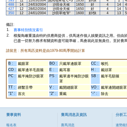
593
11
12/05/2004
跑馬地草地"C+3"
1650
好/快
4
2
4
488
14
24/03/2004
沙田全天候
1650
好
4
14
4
427
12
28/02/2004
沙田全天候
1650
好
4
14
5
350
12
24/01/2004
沙田草地"B"
1600
好/快
4
13
5
備註:
1.
賽事特別情況索引
2.
模擬鳥瞰重溫由特約供應商提供，供馬迷作個人娛樂資訊之用。但由
已盡一切努力務求有關資料盡可能準確，馬會就此並無責任。至於賽馬
請留意 : 所有馬匹資料是由1979-80馬季開始計算
B :
BO :
CC :
戴眼罩
只戴單邊眼罩
喉托
CO :
E :
H :
戴單邊羊毛面箍
戴耳塞
戴頭罩
PC :
PS :
SB :
戴半掩防沙眼罩
戴單邊半掩防沙眼
戴羊毛額箍
罩
TT :
V :
VO :
綁繫舌帶
戴開縫眼罩
戴單邊開縫眼罩
"1" :
"2" :
"-" :
首次
重戴
除去
賽事資料
賽馬消息及資訊
分析工
報名表
賽馬消息
速勢能