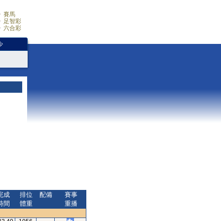
賽馬
足智彩
六合彩
少
完成
排位
配備
賽事
時間
體重
重播