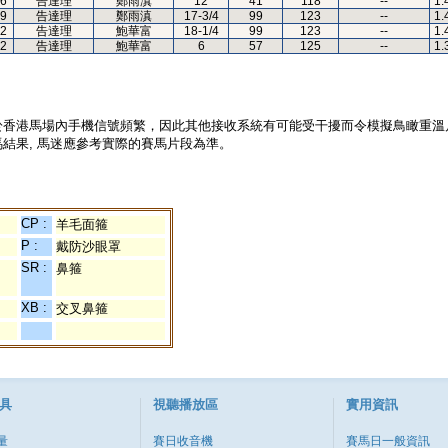
6
告達理
鄭雨滇
12
41
118
--
1.
9
告達理
鄭雨滇
17-3/4
99
123
--
1.
2
告達理
鮑華富
18-1/4
99
123
--
1.
2
告達理
鮑華富
6
57
125
--
1.
於香港馬場內手機信號頻繁，因此其他接收系統有可能受干擾而令模擬鳥瞰重溫
結果, 馬迷應參考實際的賽馬片段為準。
CP :
羊毛面箍
P :
戴防沙眼罩
SR :
鼻箍
XB :
交叉鼻箍
具
視聽播放區
實用資訊
量
賽日收音機
賽馬日一般資訊