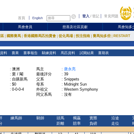
登入
/
登記
常見問題
首頁
English
馬會會員
慈善及社區貢獻
馬會知多
放區
|
國際賽馬
|
香港國際馬匹拍賣會
|
從化馬場
|
投注指南
|
賽馬知多些
|
RESTART
資料
賽果
賽事報告
騎練資料
馬匹資料
試閘結果
賽期表
:
澳洲
馬主
:
唐永亮
:
栗 / 閹
最後評分
:
39
:
自購新馬
父系
:
Snippets
:
$0
母系
:
Midnight Sun
:
0-0-0-4
外祖父
:
Western Symphony
同父系馬
:
沒有
評
練馬師
騎師
頭馬
獨贏
實際
沿途
分
距離
賠率
負磅
走位