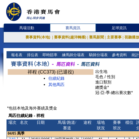
馬場活動
賽馬資訊
足球資訊
賽事資料(本地)
|
賽事資料(越洋轉播)
|
賽馬新聞
|
主要賽事
|
視聽播
報名表
排位表
即時賠率
練馬師分場表
騎師分場表
參考資料
統計
祥程 (CC373) (已退役)
出生地
毛色 / 性別
往績紀錄
進口類別
其他馬匹
總獎金*
冠-亞-季-總出賽次數*
*包括本地及海外賽績及獎金
馬匹往績紀錄 - 祥程
場次
名次
日期
馬場/跑道/
途程
場地
賽事
檔位
賽道
狀況
班次
04/05
馬季