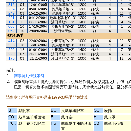
349
11
26/01/2005
沙田草地"B+2"
1600
好
4
2
4
312
04
12/01/2005
跑馬地草地"B"
1200
好
4
1
4
294
08
05/01/2005
跑馬地草地"A"
1200
好/快
4
6
4
249
03
15/12/2004
跑馬地草地"B"
1200
好/快
4
11
4
221
04
04/12/2004
跑馬地草地"C+3"
1200
好
4
11
4
151
11
06/11/2004
沙田草地"C+3"
1400
好/快
4
9
4
095
10
17/10/2004
沙田草地"B+2"
1000
好/快
4
1
5
062
10
29/09/2004
沙田全天候
1200
好
4
11
5
03/04
馬季
414
03
22/02/2004
沙田草地"A+3"
1000
好/快
4
11
5
330
10
14/01/2004
跑馬地草地"B"
1000
好/快
4
9
5
295
12
01/01/2004
沙田草地"B+2"
1400
好/快
4
7
5
220
07
30/11/2003
沙田草地"C+3"
1200
好/快
4
6
5
175
03
12/11/2003
沙田草地"C+3"
1000
好/快
4
12
5
備註:
1.
賽事特別情況索引
2.
模擬鳥瞰重溫由特約供應商提供，供馬迷作個人娛樂資訊之用。但由
已盡一切努力務求有關資料盡可能準確，馬會就此並無責任。至於賽馬
請留意 : 所有馬匹資料是由1979-80馬季開始計算
B :
BO :
CC :
戴眼罩
只戴單邊眼罩
喉托
CO :
E :
H :
戴單邊羊毛面箍
戴耳塞
戴頭罩
PC :
PS :
SB :
戴半掩防沙眼罩
戴單邊半掩防沙眼
戴羊毛額箍
罩