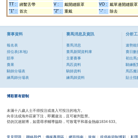
TT :
V :
VO :
綁繫舌帶
戴開縫眼罩
戴單邊開縫眼罩
"1" :
"2" :
"-" :
首次
重戴
除去
賽事資料
賽馬消息及資訊
分析工
報名表
賽馬消息
速勢能
排位表(本地)
賽馬新聞資料庫
賽日數
賠率
主要賽事
初出馬
賽果
馬匹資料
騎練配
騎師分場表
騎師資料
馬匹搬
練馬師分場表
練馬師資料
貼士指
博彩要有節制
未滿十八歲人士不得投注或進入可投注的地方。
向非法或海外莊家下注，即屬違法，且可被判監禁。
切勿沉迷賭博，如需尋求輔導協助，可致電平和基金熱線1834 633。
常見問題
|
聯絡我們
|
傳媒專用區
|
網頁指南
|
規例
|
提倡有節制博彩
|
私隱