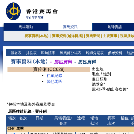
馬場活動
賽馬資訊
足球資訊
賽事資料(本地)
|
賽事資料(越洋轉播)
|
賽馬新聞
|
主要賽事
|
視聽播
報名表
排位表
即時賠率
練馬師分場表
騎師分場表
參考資料
統計
寶伶俐 (CC628)
出生地
毛色 / 性別
往績紀錄
進口類別
其他馬匹
總獎金*
冠-亞-季-總出賽次數*
*包括本地及海外賽績及獎金
馬匹往績紀錄 - 寶伶俐
場次
名次
日期
馬場/跑道/
途程
場地
賽事
檔位
賽道
狀況
班次
03/04
馬季