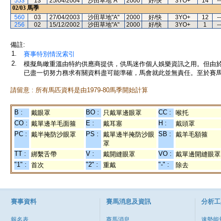
553
13
25/04/2004
沙田草地"A"
2000
好/快
3YO+
14
--
02/03
馬季
560
03
27/04/2003
沙田草地"A"
2000
好/快
3YO+
12
--
256
02
15/12/2002
沙田草地"A"
2000
好/快
3YO+
1
--
備註:
1.
賽事特別情況索引
2.
模擬鳥瞰重溫由特約供應商提供，供馬迷作個人娛樂資訊之用。但由
已盡一切努力務求有關資料盡可能準確，馬會就此並無責任。至於賽馬
請留意 : 所有馬匹資料是由1979-80馬季開始計算
B :
BO :
CC :
戴眼罩
只戴單邊眼罩
喉托
CO :
E :
H :
戴單邊羊毛面箍
戴耳塞
戴頭罩
PC :
PS :
SB :
戴半掩防沙眼罩
戴單邊半掩防沙眼
戴羊毛額箍
罩
TT :
V :
VO :
綁繫舌帶
戴開縫眼罩
戴單邊開縫眼罩
"1" :
"2" :
"-" :
首次
重戴
除去
賽事資料
賽馬消息及資訊
分析工
報名表
賽馬消息
速勢能