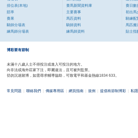
排位表(本地)
賽馬新聞資料庫
賽日數
賠率
主要賽事
初出馬
賽果
馬匹資料
騎練配
騎師分場表
騎師資料
馬匹搬
練馬師分場表
練馬師資料
貼士指
博彩要有節制
未滿十八歲人士不得投注或進入可投注的地方。
向非法或海外莊家下注，即屬違法，且可被判監禁。
切勿沉迷賭博，如需尋求輔導協助，可致電平和基金熱線1834 633。
常見問題
|
聯絡我們
|
傳媒專用區
|
網頁指南
|
規例
|
提倡有節制博彩
|
私隱