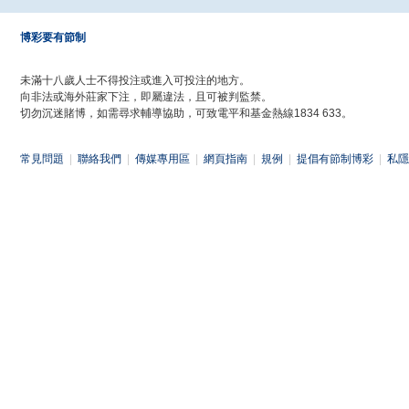
博彩要有節制
未滿十八歲人士不得投注或進入可投注的地方。
向非法或海外莊家下注，即屬違法，且可被判監禁。
切勿沉迷賭博，如需尋求輔導協助，可致電平和基金熱線1834 633。
常見問題
|
聯絡我們
|
傳媒專用區
|
網頁指南
|
規例
|
提倡有節制博彩
|
私隱