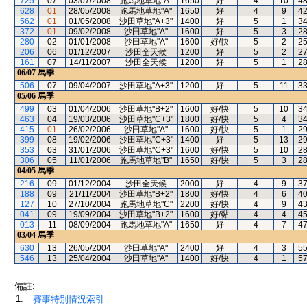
725
07
03/07/2008
跑馬地草地"A"
1650
好
4
10
4
628
01
28/05/2008
跑馬地草地"A"
1650
好
4
9
4
562
01
01/05/2008
沙田草地"A+3"
1400
好
5
1
3
372
01
09/02/2008
沙田草地"A"
1600
好
5
3
2
280
02
01/01/2008
沙田草地"A"
1600
好/快
5
2
2
206
06
01/12/2007
沙田全天候
1200
好
5
2
2
161
07
14/11/2007
沙田全天候
1200
好
5
1
2
06/07
馬季
506
07
09/04/2007
沙田草地"A+3"
1200
好
5
11
3
05/06
馬季
499
03
01/04/2006
沙田草地"B+2"
1600
好/快
5
10
3
463
04
19/03/2006
沙田草地"C+3"
1800
好/快
5
4
3
415
01
26/02/2006
沙田草地"A"
1600
好/快
5
1
2
399
08
19/02/2006
沙田草地"C+3"
1400
好
5
13
2
353
03
31/01/2006
沙田草地"C+3"
1600
好/快
5
10
2
306
05
11/01/2006
跑馬地草地"B"
1650
好/快
5
3
2
04/05
馬季
216
09
01/12/2004
沙田全天候
2000
好
4
9
3
188
09
21/11/2004
沙田草地"B+2"
1800
好/快
4
6
4
127
10
27/10/2004
跑馬地草地"C"
2200
好/快
4
9
4
041
09
19/09/2004
沙田草地"B+2"
1600
好/黏
4
4
4
013
11
08/09/2004
跑馬地草地"A"
1650
好
4
7
4
03/04
馬季
630
13
26/05/2004
沙田草地"A"
2400
好
4
3
5
546
13
25/04/2004
沙田草地"A"
1400
好/快
4
1
5
備註:
1.
賽事特別情況索引