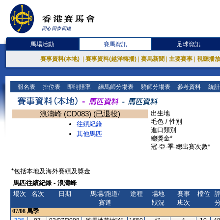
馬場活動
賽馬資訊
足球資訊
賽事資料(本地)
|
賽事資料(越洋轉播)
|
賽馬新聞
|
主要賽事
|
視聽播
報名表
排位表
即時賠率
練馬師分場表
騎師分場表
參考資料
統計
浪濤峰 (CD083) (已退役)
出生地
毛色 / 性別
往績紀錄
進口類別
其他馬匹
總獎金*
冠-亞-季-總出賽次數*
*包括本地及海外賽績及獎金
馬匹往績紀錄 - 浪濤峰
場次
名次
日期
馬場/跑道/
途程
場地
賽事
檔位
賽道
狀況
班次
07/08
馬季