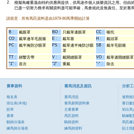
2.
模擬鳥瞰重溫由特約供應商提供，供馬迷作個人娛樂資訊之用。但由
已盡一切努力務求有關資料盡可能準確，馬會就此並無責任。至於賽馬
請留意 : 所有馬匹資料是由1979-80馬季開始計算
B :
BO :
CC :
戴眼罩
只戴單邊眼罩
喉托
CO :
E :
H :
戴單邊羊毛面箍
戴耳塞
戴頭罩
PC :
PS :
SB :
戴半掩防沙眼罩
戴單邊半掩防沙眼
戴羊毛額箍
罩
TT :
V :
VO :
綁繫舌帶
戴開縫眼罩
戴單邊開縫眼罩
"1" :
"2" :
"-" :
首次
重戴
除去
賽事資料
賽馬消息及資訊
分析工
報名表
賽馬消息
速勢能
排位表(本地)
賽馬新聞資料庫
賽日數
賠率
主要賽事
初出馬
賽果
馬匹資料
騎練配
騎師分場表
騎師資料
馬匹搬
練馬師分場表
練馬師資料
貼士指