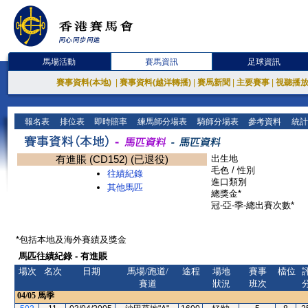
馬場活動
賽馬資訊
足球資訊
賽事資料(本地)
|
賽事資料(越洋轉播)
|
賽馬新聞
|
主要賽事
|
視聽播
報名表
排位表
即時賠率
練馬師分場表
騎師分場表
參考資料
統計
有進賬 (CD152) (已退役)
出生地
毛色 / 性別
往績紀錄
進口類別
其他馬匹
總獎金*
冠-亞-季-總出賽次數*
*包括本地及海外賽績及獎金
馬匹往績紀錄 - 有進賬
場次
名次
日期
馬場/跑道/
途程
場地
賽事
檔位
賽道
狀況
班次
04/05
馬季