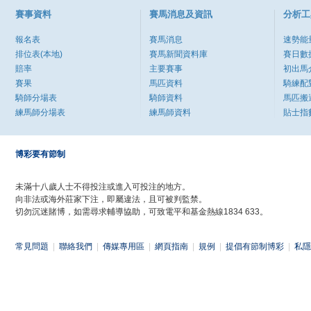
賽事資料
賽馬消息及資訊
分析工
報名表
賽馬消息
速勢能
排位表(本地)
賽馬新聞資料庫
賽日數
賠率
主要賽事
初出馬
賽果
馬匹資料
騎練配
騎師分場表
騎師資料
馬匹搬
練馬師分場表
練馬師資料
貼士指
博彩要有節制
未滿十八歲人士不得投注或進入可投注的地方。
向非法或海外莊家下注，即屬違法，且可被判監禁。
切勿沉迷賭博，如需尋求輔導協助，可致電平和基金熱線1834 633。
常見問題
|
聯絡我們
|
傳媒專用區
|
網頁指南
|
規例
|
提倡有節制博彩
|
私隱