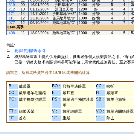
502
11
03/04/2005
沙田草地"A"
1600
好/快
5
8
2
319
09
16/01/2005
沙田草地"A"
1400
好/快
5
4
3
212
10
01/12/2004
沙田全天候
1200
好
4
4
3
171
14
14/11/2004
沙田草地"A+3"
1400
好/快
4
3
4
116
12
23/10/2004
跑馬地草地"B"
1000
好/快
4
1
4
077
12
06/10/2004
跑馬地草地"C"
1000
好/快
4
7
4
03/04
馬季
408
11
18/02/2004
跑馬地草地"C"
1000
好/快
4
5
5
備註:
1.
賽事特別情況索引
2.
模擬鳥瞰重溫由特約供應商提供，供馬迷作個人娛樂資訊之用。但由
已盡一切努力務求有關資料盡可能準確，馬會就此並無責任。至於賽馬
請留意 : 所有馬匹資料是由1979-80馬季開始計算
B :
BO :
CC :
戴眼罩
只戴單邊眼罩
喉托
CO :
E :
H :
戴單邊羊毛面箍
戴耳塞
戴頭罩
PC :
PS :
SB :
戴半掩防沙眼罩
戴單邊半掩防沙眼
戴羊毛額箍
罩
TT :
V :
VO :
綁繫舌帶
戴開縫眼罩
戴單邊開縫眼罩
"1" :
"2" :
"-" :
首次
重戴
除去