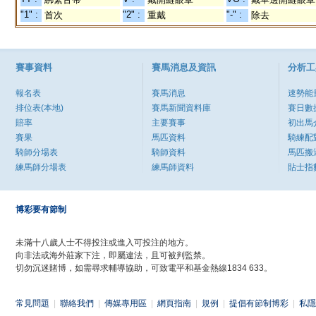
"1" :
"2" :
"-" :
首次
重戴
除去
賽事資料
賽馬消息及資訊
分析工
報名表
賽馬消息
速勢能
排位表(本地)
賽馬新聞資料庫
賽日數
賠率
主要賽事
初出馬
賽果
馬匹資料
騎練配
騎師分場表
騎師資料
馬匹搬
練馬師分場表
練馬師資料
貼士指
博彩要有節制
未滿十八歲人士不得投注或進入可投注的地方。
向非法或海外莊家下注，即屬違法，且可被判監禁。
切勿沉迷賭博，如需尋求輔導協助，可致電平和基金熱線1834 633。
常見問題
|
聯絡我們
|
傳媒專用區
|
網頁指南
|
規例
|
提倡有節制博彩
|
私隱