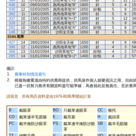
584
11
07/05/2005
沙田草地"C+3"
1600
好
5
12
12
448
10
09/03/2005
跑馬地草地"B"
1800
好
5
4
15
430
12
02/03/2005
跑馬地草地"A"
1650
好/黏
5
9
20
392
11
16/02/2005
跑馬地草地"B"
1650
好
5
6
25
337
10
23/01/2005
沙田草地"A+3"
1600
好
5
12
34
328
12
19/01/2005
跑馬地草地"C"
1800
好
5
9
34
292
10
05/01/2005
跑馬地草地"A"
1650
好/快
5
8
37
148
12
06/11/2004
沙田全天候
1650
好
4
5
39
03/04
馬季
427
14
28/02/2004
沙田全天候
1650
好
4
8
49
390
12
11/02/2004
跑馬地草地"B"
1200
好
4
3
54
368
13
01/02/2004
沙田草地"C"
1400
好/快
4
2
57
295
14
01/01/2004
沙田草地"B+2"
1400
好/快
4
2
57
備註:
1.
賽事特別情況索引
2.
模擬鳥瞰重溫由特約供應商提供，供馬迷作個人娛樂資訊之用。但由
已盡一切努力務求有關資料盡可能準確，馬會就此並無責任。至於賽馬
請留意 : 所有馬匹資料是由1979-80馬季開始計算
B :
BO :
CC :
戴眼罩
只戴單邊眼罩
喉托
CO :
E :
H :
戴單邊羊毛面箍
戴耳塞
戴頭罩
PC :
PS :
SB :
戴半掩防沙眼罩
戴單邊半掩防沙眼
戴羊毛額箍
罩
TT :
V :
VO :
綁繫舌帶
戴開縫眼罩
戴單邊開縫眼罩