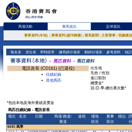
馬場活動
賽馬資訊
足球資訊
賽事資料(本地)
|
賽事資料(越洋轉播)
|
賽馬新聞
|
主要賽事
|
視聽播
報名表
排位表
即時賠率
練馬師分場表
騎師分場表
參考資料
統計
電訊首長 (CD161) (已退役)
出生地
毛色 / 性別
往績紀錄
進口類別
其他馬匹
總獎金*
冠-亞-季-總出賽次數*
*包括本地及海外賽績及獎金
馬匹往績紀錄 - 電訊首長
場次
名次
日期
馬場/跑道/
途程
場地
賽事
檔位
賽道
狀況
班次
04/05
馬季