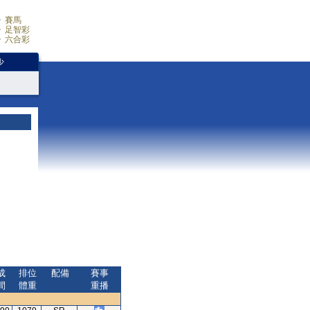
賽馬
足智彩
六合彩
少
成
排位
配備
賽事
間
體重
重播