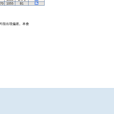
.70
1055
B1
片段出現偏差。本會