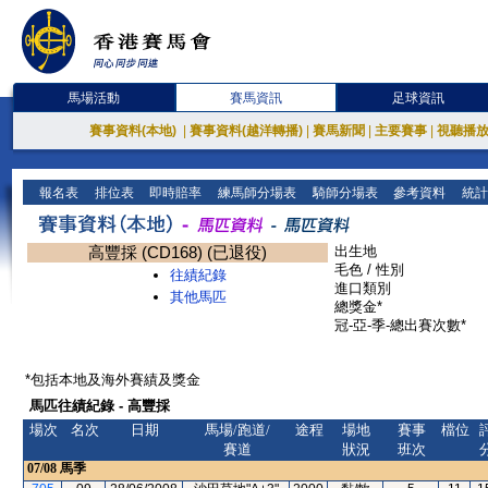
馬場活動
賽馬資訊
足球資訊
賽事資料(本地)
|
賽事資料(越洋轉播)
|
賽馬新聞
|
主要賽事
|
視聽播
報名表
排位表
即時賠率
練馬師分場表
騎師分場表
參考資料
統計
高豐採 (CD168) (已退役)
出生地
毛色 / 性別
往績紀錄
進口類別
其他馬匹
總獎金*
冠-亞-季-總出賽次數*
*包括本地及海外賽績及獎金
馬匹往績紀錄 - 高豐採
場次
名次
日期
馬場/跑道/
途程
場地
賽事
檔位
賽道
狀況
班次
07/08
馬季