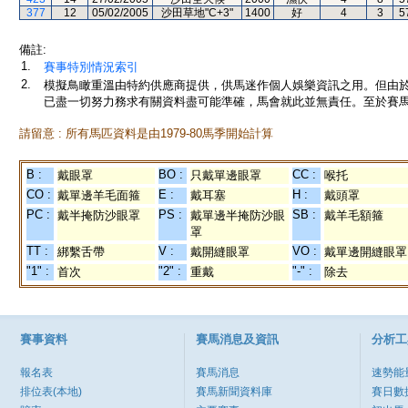
377
12
05/02/2005
沙田草地"C+3"
1400
好
4
3
5
備註:
1.
賽事特別情況索引
2.
模擬鳥瞰重溫由特約供應商提供，供馬迷作個人娛樂資訊之用。但由
已盡一切努力務求有關資料盡可能準確，馬會就此並無責任。至於賽馬
請留意 : 所有馬匹資料是由1979-80馬季開始計算
B :
BO :
CC :
戴眼罩
只戴單邊眼罩
喉托
CO :
E :
H :
戴單邊羊毛面箍
戴耳塞
戴頭罩
PC :
PS :
SB :
戴半掩防沙眼罩
戴單邊半掩防沙眼
戴羊毛額箍
罩
TT :
V :
VO :
綁繫舌帶
戴開縫眼罩
戴單邊開縫眼罩
"1" :
"2" :
"-" :
首次
重戴
除去
賽事資料
賽馬消息及資訊
分析工
報名表
賽馬消息
速勢能
排位表(本地)
賽馬新聞資料庫
賽日數