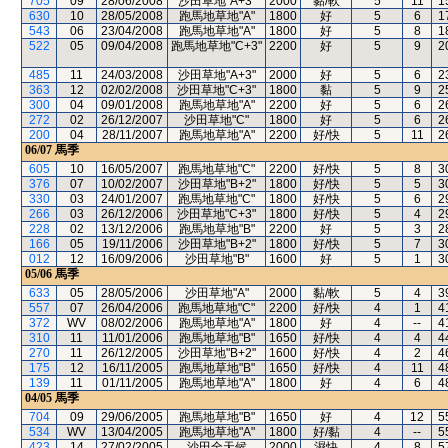
705
09
28/06/2008
沙田草地"A+3"
2000
黏/軟
5
11
1
630
10
28/05/2008
跑馬地草地"A"
1800
好
5
6
1
543
06
23/04/2008
跑馬地草地"A"
1800
好
5
8
1
522
05
09/04/2008
跑馬地草地"C+3"
2200
好
5
9
2
485
11
24/03/2008
沙田草地"A+3"
2000
好
5
6
2
363
12
02/02/2008
沙田草地"C+3"
1800
黏
5
9
2
300
04
09/01/2008
跑馬地草地"A"
2200
好
5
6
2
272
02
26/12/2007
沙田草地"C"
1800
好
5
6
2
200
04
28/11/2007
跑馬地草地"A"
2200
好/快
5
11
2
06/07
馬季
605
10
16/05/2007
跑馬地草地"C"
2200
好/快
5
8
3
376
07
10/02/2007
沙田草地"B+2"
1800
好/快
5
5
3
330
03
24/01/2007
跑馬地草地"C"
1800
好/快
5
6
2
266
03
26/12/2006
沙田草地"C+3"
1800
好/快
5
4
2
228
02
13/12/2006
跑馬地草地"B"
2200
好
5
3
2
166
05
19/11/2006
沙田草地"B+2"
1800
好/快
5
7
3
012
12
16/09/2006
沙田草地"B"
1600
好
5
1
3
05/06
馬季
633
05
28/05/2006
沙田草地"A"
2000
黏/軟
5
4
3
557
07
26/04/2006
跑馬地草地"C"
2200
好/快
4
1
4
372
WV
08/02/2006
跑馬地草地"A"
1800
好
4
--
4
310
11
11/01/2006
跑馬地草地"B"
1650
好/快
4
4
4
270
11
26/12/2005
沙田草地"B+2"
1600
好/快
4
2
4
175
12
16/11/2005
跑馬地草地"B"
1650
好/快
4
11
4
139
11
01/11/2005
跑馬地草地"A"
1800
好
4
6
4
04/05
馬季
704
09
29/06/2005
跑馬地草地"B"
1650
好
4
12
5
534
WV
13/04/2005
跑馬地草地"A"
1800
好/黏
4
--
5
423
14
27/02/2005
沙田全天候
2000
濕快
4
8
5