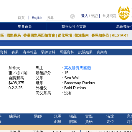
登入
/
登記
常見問題
首頁
English
馬會會員
慈善及社區貢獻
馬會知多
放區
|
國際賽馬
|
香港國際馬匹拍賣會
|
從化馬場
|
投注指南
|
賽馬知多些
|
RESTART
資料
賽果
賽事報告
騎練資料
馬匹資料
試閘結果
賽期表
:
加拿大
馬主
:
高友勝賽馬團體
:
棗／棕 / 閹
最後評分
:
15
:
自購新馬
父系
:
Sea Wall
:
$408,375
母系
:
Broadway Ruckus
:
0-2-2-25
外祖父
:
Bold Ruckus
同父系馬
:
沒有
評
練馬師
騎師
頭馬
獨贏
實際
沿途
完
分
距離
賠率
負磅
走位
時