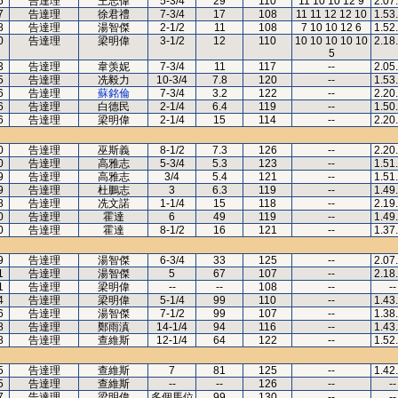
5
告達理
王志偉
5-3/4
29
110
11 10 10 12 9
2.07
7
告達理
徐君禮
7-3/4
17
108
11 11 12 12 10
1.53
8
告達理
湯智傑
2-1/2
11
108
7 10 10 12 6
1.52
0
告達理
梁明偉
3-1/2
12
110
10 10 10 10 10
2.18
5
3
告達理
韋羡妮
7-3/4
11
117
--
2.05
5
告達理
冼毅力
10-3/4
7.8
120
--
1.53
6
告達理
蘇銘倫
7-3/4
3.2
122
--
2.20
6
告達理
白德民
2-1/4
6.4
119
--
1.50
6
告達理
梁明偉
2-1/4
15
114
--
2.20
0
告達理
巫斯義
8-1/2
7.3
126
--
2.20
0
告達理
高雅志
5-3/4
5.3
123
--
1.51
9
告達理
高雅志
3/4
5.4
121
--
1.51
9
告達理
杜鵬志
3
6.3
119
--
1.49
8
告達理
冼文諾
1-1/4
15
118
--
2.19
0
告達理
霍達
6
49
119
--
1.49
0
告達理
霍達
8-1/2
16
121
--
1.37
9
告達理
湯智傑
6-3/4
33
125
--
2.07
1
告達理
湯智傑
5
67
107
--
2.18
1
告達理
梁明偉
--
--
108
--
--
4
告達理
梁明偉
5-1/4
99
110
--
1.43
6
告達理
湯智傑
7-1/2
99
107
--
1.38
8
告達理
鄭雨滇
14-1/4
94
116
--
1.43
8
告達理
查維斯
12-1/4
64
122
--
1.52
5
告達理
查維斯
7
81
125
--
1.42
5
告達理
查維斯
--
--
126
--
--
7
告達理
梁明偉
多個馬位
99
130
--
--