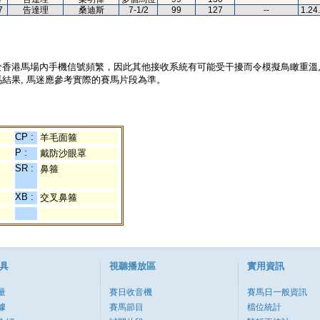
7
告達理
桑迪斯
7-1/2
99
127
--
1.24
於香港馬場內手機信號頻繁，因此其他接收系統有可能受干擾而令模擬鳥瞰重溫
結果, 馬迷應參考實際的賽馬片段為準。
CP :
羊毛面箍
P :
戴防沙眼罩
SR :
鼻箍
XB :
交叉鼻箍
具
視聽播放區
實用資訊
量
賽日收音機
賽馬日一般資訊
據
賽馬節目
檔位統計