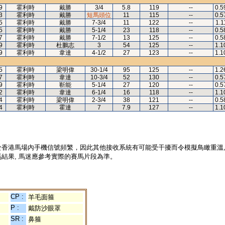
9
霍利時
戴勝
3/4
5.8
119
--
0.5
3
霍利時
戴勝
短馬頭位
11
115
--
0.5
5
霍利時
戴勝
7-3/4
11
122
--
1.1
5
霍利時
戴勝
5-1/4
23
118
--
0.5
7
霍利時
戴勝
7-1/2
13
125
--
0.5
9
霍利時
杜鵬志
3
54
125
--
1.1
9
霍利時
韋達
4-1/2
27
123
--
1.1
5
霍利時
梁明偉
30-1/4
95
125
--
1.2
7
霍利時
韋達
10-3/4
52
130
--
0.5
9
霍利時
靳能
5-1/4
27
120
--
0.5
2
霍利時
韋達
6-1/4
16
118
--
1.1
4
霍利時
梁明偉
2-3/4
38
121
--
0.5
4
霍利時
霍達
7
7.9
127
--
1.1
於香港馬場內手機信號頻繁，因此其他接收系統有可能受干擾而令模擬鳥瞰重溫
結果, 馬迷應參考實際的賽馬片段為準。
CP :
羊毛面箍
P :
戴防沙眼罩
SR :
鼻箍