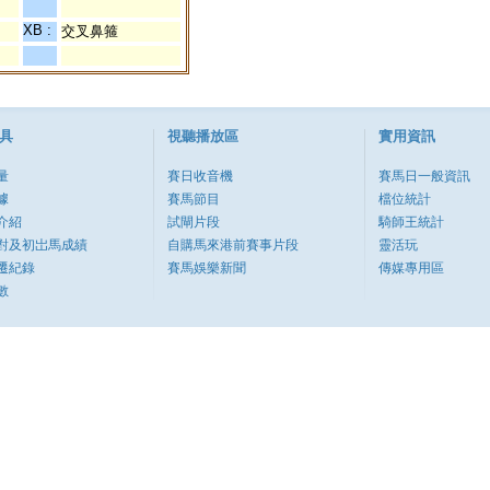
XB :
交叉鼻箍
具
視聽播放區
實用資訊
量
賽日收音機
賽馬日一般資訊
據
賽馬節目
檔位統計
介紹
試閘片段
騎師王統計
對及初岀馬成績
自購馬來港前賽事片段
靈活玩
遷紀錄
賽馬娛樂新聞
傳媒專用區
數