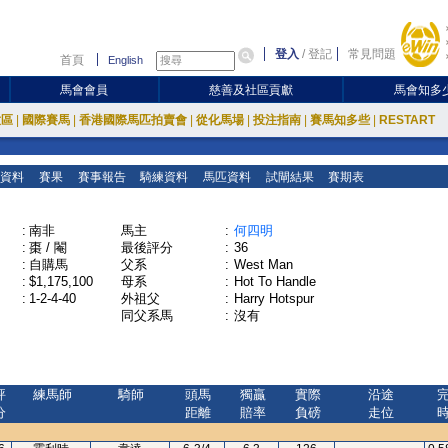
登入
/
登記
常見問題
首頁
English
馬會會員
慈善及社區貢獻
馬會知多
放區
|
國際賽馬
|
香港國際馬匹拍賣會
|
從化馬場
|
投注指南
|
賽馬知多些
|
RESTART
資料
賽果
賽事報告
騎練資料
馬匹資料
試閘結果
賽期表
:
南非
馬主
:
何四明
:
棗 / 閹
最後評分
:
36
:
自購馬
父系
:
West Man
:
$1,175,100
母系
:
Hot To Handle
:
1-2-4-40
外祖父
:
Harry Hotspur
同父系馬
:
沒有
評
練馬師
騎師
頭馬
獨贏
實際
沿途
分
距離
賠率
負磅
走位