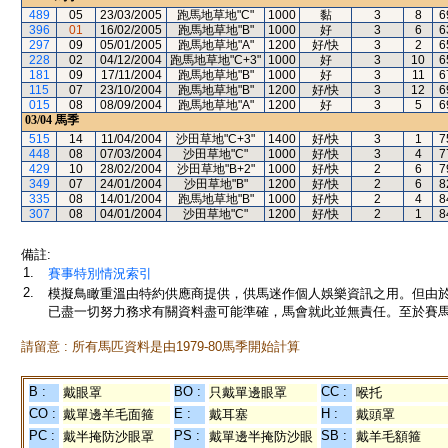
489
05
23/03/2005
跑馬地草地"C"
1000
黏
3
8
6
396
01
16/02/2005
跑馬地草地"B"
1000
好
3
6
6
297
09
05/01/2005
跑馬地草地"A"
1200
好/快
3
2
6
228
02
04/12/2004
跑馬地草地"C+3"
1000
好
3
10
6
181
09
17/11/2004
跑馬地草地"B"
1000
好
3
11
6
115
07
23/10/2004
跑馬地草地"B"
1200
好/快
3
12
6
015
08
08/09/2004
跑馬地草地"A"
1200
好
3
5
6
03/04
馬季
515
14
11/04/2004
沙田草地"C+3"
1400
好/快
3
1
7
448
08
07/03/2004
沙田草地"C"
1000
好/快
3
4
7
429
10
28/02/2004
沙田草地"B+2"
1000
好/快
2
6
7
349
07
24/01/2004
沙田草地"B"
1200
好/快
2
6
8
335
08
14/01/2004
跑馬地草地"B"
1000
好/快
2
4
8
307
08
04/01/2004
沙田草地"C"
1200
好/快
2
1
8
備註:
1.
賽事特別情況索引
2.
模擬鳥瞰重溫由特約供應商提供，供馬迷作個人娛樂資訊之用。但由
已盡一切努力務求有關資料盡可能準確，馬會就此並無責任。至於賽馬
請留意 : 所有馬匹資料是由1979-80馬季開始計算
B :
BO :
CC :
戴眼罩
只戴單邊眼罩
喉托
CO :
E :
H :
戴單邊羊毛面箍
戴耳塞
戴頭罩
PC :
PS :
SB :
戴半掩防沙眼罩
戴單邊半掩防沙眼
戴羊毛額箍