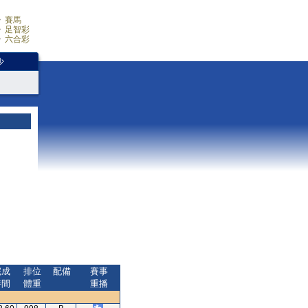
賽馬
足智彩
六合彩
少
完成
排位
配備
賽事
時間
體重
重播