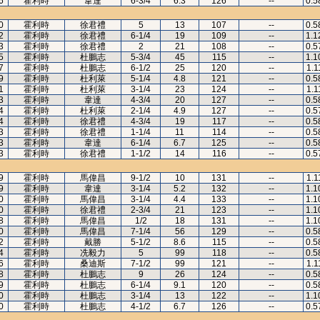
6
霍利時
韋達
6-3/4
6.3
126
--
0.5
0
霍利時
徐君禮
5
13
107
--
0.5
2
霍利時
徐君禮
6-1/4
19
109
--
1.1
3
霍利時
徐君禮
2
21
108
--
0.5
5
霍利時
杜鵬志
5-3/4
45
115
--
1.1
7
霍利時
杜鵬志
6-1/2
25
120
--
1.1
9
霍利時
杜利萊
5-1/4
4.8
121
--
0.5
1
霍利時
杜利萊
3-1/4
23
124
--
1.1
3
霍利時
韋達
4-3/4
20
127
--
0.5
4
霍利時
杜利萊
2-1/4
4.9
127
--
0.5
4
霍利時
徐君禮
4-3/4
19
117
--
0.5
3
霍利時
徐君禮
1-1/4
11
114
--
0.5
3
霍利時
韋達
6-1/4
6.7
125
--
0.5
3
霍利時
徐君禮
1-1/2
14
116
--
0.5
9
霍利時
馬偉昌
9-1/2
10
131
--
1.1
9
霍利時
韋達
3-1/4
5.2
132
--
1.1
0
霍利時
馬偉昌
3-1/4
4.4
133
--
1.1
0
霍利時
徐君禮
2-3/4
21
123
--
1.1
8
霍利時
馬偉昌
1/2
18
131
--
1.1
0
霍利時
馬偉昌
7-1/4
56
129
--
0.5
2
霍利時
戴勝
5-1/2
8.6
115
--
0.5
4
霍利時
冼毅力
5
99
118
--
0.5
6
霍利時
桑迪斯
7-1/2
99
121
--
1.1
8
霍利時
杜鵬志
9
26
124
--
0.5
9
霍利時
杜鵬志
6-1/4
9.1
120
--
0.5
0
霍利時
杜鵬志
3-1/4
13
122
--
1.1
0
霍利時
杜鵬志
4-1/2
6.7
126
--
0.5