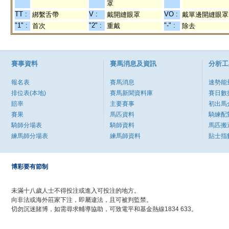
罩
TT :
V :
VO :
綁繫舌帶
戴開縫眼罩
戴單邊開縫眼罩
"1" :
"2" :
"-" :
首次
重戴
除去
賽事資料
賽馬消息及資訊
分析工
報名表
賽馬消息
速勢能
排位表(本地)
賽馬新聞資料庫
賽日數
賠率
主要賽事
初出馬
賽果
馬匹資料
騎練配
騎師分場表
騎師資料
馬匹搬
練馬師分場表
練馬師資料
貼士指
博彩要有節制
未滿十八歲人士不得投注或進入可投注的地方。
向非法或海外莊家下注，即屬違法，且可被判監禁。
切勿沉迷賭博，如需尋求輔導協助，可致電平和基金熱線1834 633。