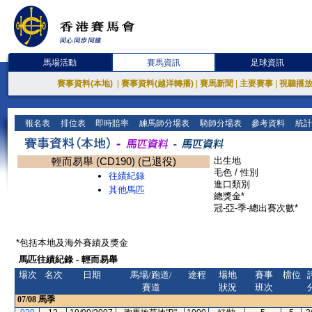
馬場活動
賽馬資訊
足球資訊
賽事資料(本地)
|
賽事資料(越洋轉播)
|
賽馬新聞
|
主要賽事
|
視聽播
報名表
排位表
即時賠率
練馬師分場表
騎師分場表
參考資料
統計
輕而易舉 (CD190) (已退役)
出生地
毛色 / 性別
往績紀錄
進口類別
其他馬匹
總獎金*
冠-亞-季-總出賽次數*
*包括本地及海外賽績及獎金
馬匹往績紀錄 - 輕而易舉
場次
名次
日期
馬場/跑道/
途程
場地
賽事
檔位
賽道
狀況
班次
07/08
馬季