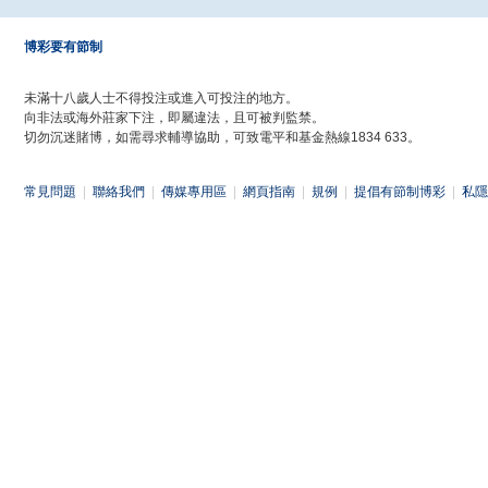
博彩要有節制
未滿十八歲人士不得投注或進入可投注的地方。
向非法或海外莊家下注，即屬違法，且可被判監禁。
切勿沉迷賭博，如需尋求輔導協助，可致電平和基金熱線1834 633。
常見問題
|
聯絡我們
|
傳媒專用區
|
網頁指南
|
規例
|
提倡有節制博彩
|
私隱