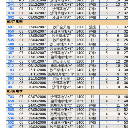
311
PU
12/01/2008
沙田草地"A+3"
1400
好
5
10
38
244
04
15/12/2007
沙田草地"C+3"
1400
好/快
5
13
37
154
07
11/11/2007
沙田草地"A"
1400
好/快
5
1
37
078
01
14/10/2007
沙田草地"A+3"
1400
好/快
5
12
32
002
06
09/09/2007
沙田草地"A"
1400
好/快
5
9
32
06/07
馬季
687
08
17/06/2007
沙田全天候
1200
濕慢
5
11
32
650
03
03/06/2007
沙田草地"B+2"
1400
好/快
5
7
32
594
02
12/05/2007
沙田草地"C"
1400
好/快
5
9
30
535
01
22/04/2007
沙田全天候
1200
好
5
6
25
488
02
31/03/2007
沙田草地"C+3"
1400
好/快
5
2
24
406
14
25/02/2007
沙田草地"C+3"
1400
好
5
11
26
357
07
04/02/2007
沙田草地"A+3"
1400
好/快
5
9
27
312
07
17/01/2007
跑馬地草地"B"
1000
好
5
1
28
284
03
07/01/2007
沙田全天候
1200
好
5
12
28
212
05
06/12/2006
跑馬地草地"A"
1650
好/快
5
10
28
183
06
26/11/2006
沙田草地"C+3"
1400
好/快
5
13
30
124
05
01/11/2006
跑馬地草地"C+3"
1650
好/快
5
9
32
093
09
21/10/2006
沙田全天候
1200
好
5
2
34
012
05
16/09/2006
沙田草地"B"
1600
好
5
8
36
001
09
10/09/2006
沙田草地"A"
1400
好
5
10
36
05/06
馬季
703
07
02/07/2006
沙田草地"A+3"
1400
好
4
10
46
658
08
07/06/2006
跑馬地草地"A"
1650
好
4
7
48
627
09
24/05/2006
跑馬地草地"C"
1200
好/黏
4
11
50
585
09
07/05/2006
沙田草地"B+2"
1400
好/快
4
11
52
556
06
26/04/2006
跑馬地草地"C"
1650
好/快
4
10
52
536
04
19/04/2006
跑馬地草地"B"
1650
好/快
4
2
51
502
05
01/04/2006
沙田草地"B+2"
1400
好/快
4
7
53
467
07
19/03/2006
沙田草地"C+3"
1400
好
4
1
54