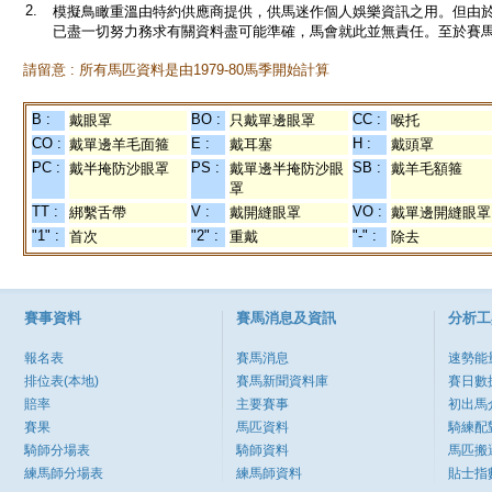
2.
模擬鳥瞰重溫由特約供應商提供，供馬迷作個人娛樂資訊之用。但由
已盡一切努力務求有關資料盡可能準確，馬會就此並無責任。至於賽馬
請留意 : 所有馬匹資料是由1979-80馬季開始計算
B :
BO :
CC :
戴眼罩
只戴單邊眼罩
喉托
CO :
E :
H :
戴單邊羊毛面箍
戴耳塞
戴頭罩
PC :
PS :
SB :
戴半掩防沙眼罩
戴單邊半掩防沙眼
戴羊毛額箍
罩
TT :
V :
VO :
綁繫舌帶
戴開縫眼罩
戴單邊開縫眼罩
"1" :
"2" :
"-" :
首次
重戴
除去
賽事資料
賽馬消息及資訊
分析工
報名表
賽馬消息
速勢能
排位表(本地)
賽馬新聞資料庫
賽日數
賠率
主要賽事
初出馬
賽果
馬匹資料
騎練配
騎師分場表
騎師資料
馬匹搬
練馬師分場表
練馬師資料
貼士指