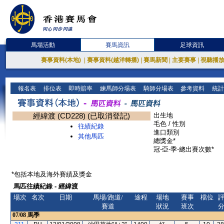
馬場活動
賽馬資訊
足球資訊
賽事資料(本地)
|
賽事資料(越洋轉播)
|
賽馬新聞
|
主要賽事
|
視聽播
報名表
排位表
即時賠率
練馬師分場表
騎師分場表
參考資料
統計
經緯渡 (CD228) (已取消登記)
出生地
毛色 / 性別
往績紀錄
進口類別
其他馬匹
總獎金*
冠-亞-季-總出賽次數*
*包括本地及海外賽績及獎金
馬匹往績紀錄 - 經緯渡
場次
名次
日期
馬場/跑道/
途程
場地
賽事
檔位
賽道
狀況
班次
07/08
馬季