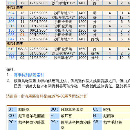
039
12
17/09/2005
沙田草地"B+2"
1400
好
4
2
4
04/05
馬季
624
13
21/05/2005
沙田草地"C"
1400
黏
4
11
4
373
13
05/02/2005
沙田草地"C+3"
1400
好
4
12
4
306
11
08/01/2005
沙田全天候
1200
好
4
6
5
215
11
01/12/2004
沙田全天候
1650
好
4
7
5
150
06
06/11/2004
沙田全天候
1200
好
4
7
5
085
01
09/10/2004
沙田全天候
1200
好
4
2
4
047
09
25/09/2004
沙田草地"C"
1400
好/快
4
6
4
03/04
馬季
619
WV-A
22/05/2004
沙田全天候
1650
好
4
--
4
568
10
01/05/2004
沙田草地"A+3"
1400
好/快
4
2
5
475
09
21/03/2004
沙田草地"A"
1000
好/快
4
10
5
備註:
1.
賽事特別情況索引
2.
模擬鳥瞰重溫由特約供應商提供，供馬迷作個人娛樂資訊之用。但由
已盡一切努力務求有關資料盡可能準確，馬會就此並無責任。至於賽馬
請留意 : 所有馬匹資料是由1979-80馬季開始計算
B :
BO :
CC :
戴眼罩
只戴單邊眼罩
喉托
CO :
E :
H :
戴單邊羊毛面箍
戴耳塞
戴頭罩
PC :
PS :
SB :
戴半掩防沙眼罩
戴單邊半掩防沙眼
戴羊毛額箍
罩