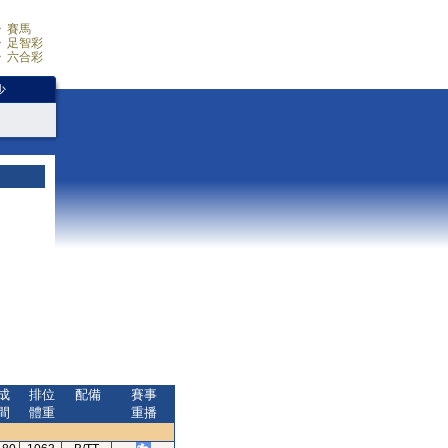
賽馬
足智彩
六合彩
少
成
排位
配備
賽事
間
體重
重播