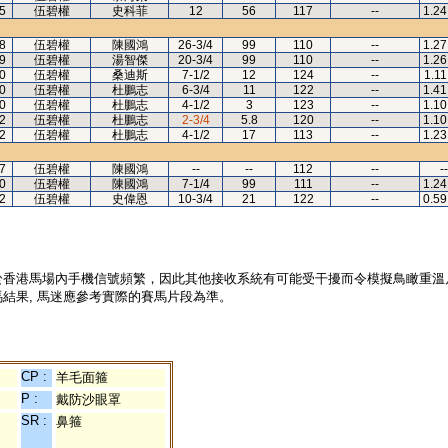
5
伍碧權
史科菲
12
56
117
--
1.24
8
伍碧權
陳國鴻
26-3/4
99
110
--
1.27
9
伍碧權
湯智傑
20-3/4
99
110
--
1.26
0
伍碧權
桑迪斯
7-1/2
12
124
--
1.11
0
伍碧權
杜鵬志
6-3/4
11
122
--
1.41
0
伍碧權
杜鵬志
4-1/2
3
123
--
1.10
2
伍碧權
杜鵬志
2-3/4
5.8
120
--
1.10
2
伍碧權
杜鵬志
4-1/2
17
113
--
1.23
7
伍碧權
陳國鴻
--
--
112
--
--
0
伍碧權
陳國鴻
7-1/4
99
111
--
1.24
2
伍碧權
史偉恩
10-3/4
21
122
--
0.59
於香港馬場內手機信號頻繁，因此其他接收系統有可能受干擾而令模擬鳥瞰重溫
結果, 馬迷應參考實際的賽馬片段為準。
CP :
羊毛面箍
P :
戴防沙眼罩
SR :
鼻箍