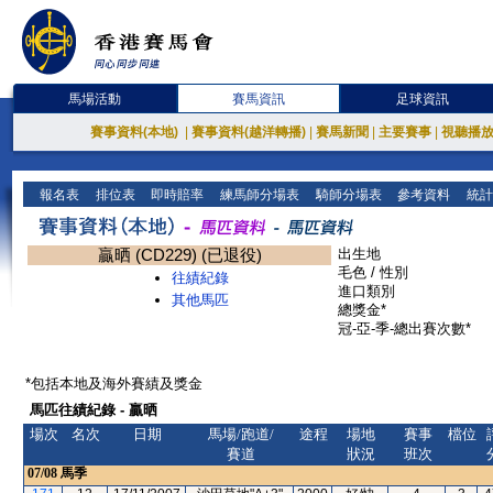
馬場活動
賽馬資訊
足球資訊
賽事資料(本地)
|
賽事資料(越洋轉播)
|
賽馬新聞
|
主要賽事
|
視聽播
報名表
排位表
即時賠率
練馬師分場表
騎師分場表
參考資料
統計
贏晒 (CD229) (已退役)
出生地
毛色 / 性別
往績紀錄
進口類別
其他馬匹
總獎金*
冠-亞-季-總出賽次數*
*包括本地及海外賽績及獎金
馬匹往績紀錄 - 贏晒
場次
名次
日期
馬場/跑道/
途程
場地
賽事
檔位
賽道
狀況
班次
07/08
馬季