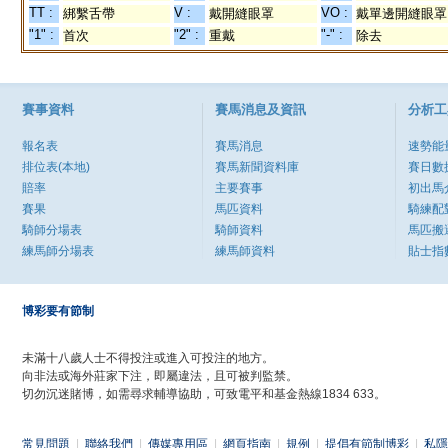
TT :
V :
VO :
綁繫舌帶
戴開縫眼罩
戴單邊開縫眼罩
"1" :
"2" :
"-" :
首次
重戴
除去
賽事資料
賽馬消息及資訊
分析工
報名表
賽馬消息
速勢能
排位表(本地)
賽馬新聞資料庫
賽日數
賠率
主要賽事
初出馬
賽果
馬匹資料
騎練配
騎師分場表
騎師資料
馬匹搬
練馬師分場表
練馬師資料
貼士指
博彩要有節制
未滿十八歲人士不得投注或進入可投注的地方。
向非法或海外莊家下注，即屬違法，且可被判監禁。
切勿沉迷賭博，如需尋求輔導協助，可致電平和基金熱線1834 633。
常見問題
|
聯絡我們
|
傳媒專用區
|
網頁指南
|
規例
|
提倡有節制博彩
|
私隱