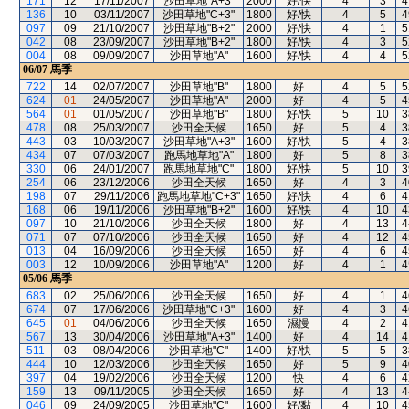
171
12
17/11/2007
沙田草地"A+3"
2000
好/快
4
3
4
136
10
03/11/2007
沙田草地"C+3"
1800
好/快
4
5
4
097
09
21/10/2007
沙田草地"B+2"
2000
好/快
4
1
5
042
08
23/09/2007
沙田草地"B+2"
1800
好/快
4
3
5
004
08
09/09/2007
沙田草地"A"
1600
好/快
4
4
5
06/07
馬季
722
14
02/07/2007
沙田草地"B"
1800
好
4
5
5
624
01
24/05/2007
沙田草地"A"
2000
好
4
5
4
564
01
01/05/2007
沙田草地"B"
1800
好/快
5
10
3
478
08
25/03/2007
沙田全天候
1650
好
5
4
3
443
03
10/03/2007
沙田草地"A+3"
1600
好/快
5
4
3
434
07
07/03/2007
跑馬地草地"A"
1800
好
5
8
3
330
06
24/01/2007
跑馬地草地"C"
1800
好/快
5
10
3
254
06
23/12/2006
沙田全天候
1650
好
4
3
4
198
07
29/11/2006
跑馬地草地"C+3"
1650
好/快
4
6
4
168
06
19/11/2006
沙田草地"B+2"
1600
好/快
4
10
4
097
10
21/10/2006
沙田全天候
1800
好
4
13
4
071
07
07/10/2006
沙田全天候
1650
好
4
12
4
013
04
16/09/2006
沙田全天候
1650
好
4
6
4
003
12
10/09/2006
沙田草地"A"
1200
好
4
1
4
05/06
馬季
683
02
25/06/2006
沙田全天候
1650
好
4
1
4
674
07
17/06/2006
沙田草地"C+3"
1600
好
4
3
4
645
01
04/06/2006
沙田全天候
1650
濕慢
4
2
4
567
13
30/04/2006
沙田草地"A+3"
1400
好
4
14
4
511
03
08/04/2006
沙田草地"C"
1400
好/快
5
5
3
444
10
12/03/2006
沙田全天候
1650
好
5
9
4
397
04
19/02/2006
沙田全天候
1200
快
4
6
4
159
13
09/11/2005
沙田全天候
1650
好
4
13
4
046
09
24/09/2005
沙田草地"C"
1600
好/黏
4
10
4