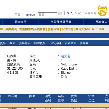
登入
/
登記
常見問題
首頁
English
馬會會員
慈善及社區貢獻
馬會知多
放區
|
國際賽馬
|
香港國際馬匹拍賣會
|
從化馬場
|
投注指南
|
賽馬知多些
|
RESTART
資料
賽果
賽事報告
騎練資料
馬匹資料
試閘結果
賽期表
:
紐西蘭
馬主
:
趙文憲
:
棗 / 閹
最後評分
:
45
:
自購新馬
父系
:
Gold Brose
:
$1,528,500
母系
:
Katie Did It
:
4-1-2-38
外祖父
:
Blanco
同父系馬
:
沒有
評
練馬師
騎師
頭馬
獨贏
實際
沿途
完
分
距離
賠率
負磅
走位
時