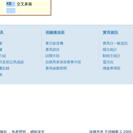
XB :
交叉鼻箍
具
視聽播放區
實用資訊
量
賽日收音機
賽馬日一般資訊
據
賽馬節目
檔位統計
介紹
試閘片段
騎師王統計
對及初岀馬成績
自購馬來港前賽事片段
靈活玩
遷紀錄
賽馬娛樂新聞
傳媒專用區
數
條款
|
免責聲明
|
網絡保安
版權所有 不得轉載 © 2000