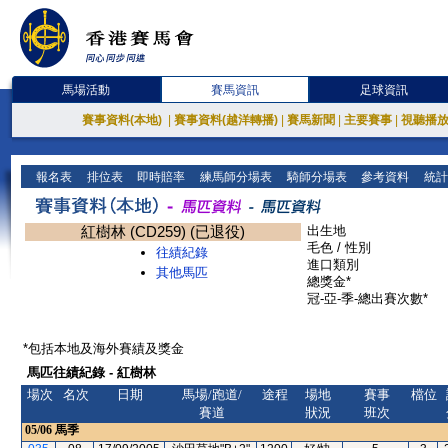
馬場活動
賽馬資訊
足球資訊
賽事資料(本地)
|
賽事資料(越洋轉播)
|
賽馬新聞
|
主要賽事
|
視聽播
報名表
排位表
即時賠率
練馬師分場表
騎師分場表
參考資料
統計
紅樹林 (CD259) (已退役)
出生地
毛色 / 性別
往績紀錄
進口類別
其他馬匹
總獎金*
冠-亞-季-總出賽次數*
*包括本地及海外賽績及獎金
馬匹往績紀錄 - 紅樹林
場次
名次
日期
馬場/跑道/
途程
場地
賽事
檔位
賽道
狀況
班次
05/06
馬季