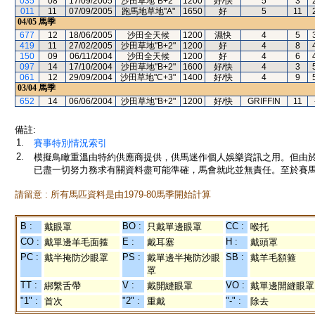
035
08
17/09/2005
沙田草地"B+2"
1200
好/快
5
3
011
11
07/09/2005
跑馬地草地"A"
1650
好
5
11
04/05
馬季
677
12
18/06/2005
沙田全天候
1200
濕快
4
5
419
11
27/02/2005
沙田草地"B+2"
1200
好
4
8
150
09
06/11/2004
沙田全天候
1200
好
4
6
097
14
17/10/2004
沙田草地"B+2"
1600
好/快
4
3
061
12
29/09/2004
沙田草地"C+3"
1400
好/快
4
9
03/04
馬季
652
14
06/06/2004
沙田草地"B+2"
1200
好/快
GRIFFIN
11
備註:
1.
賽事特別情況索引
2.
模擬鳥瞰重溫由特約供應商提供，供馬迷作個人娛樂資訊之用。但由
已盡一切努力務求有關資料盡可能準確，馬會就此並無責任。至於賽馬
請留意 : 所有馬匹資料是由1979-80馬季開始計算
B :
BO :
CC :
戴眼罩
只戴單邊眼罩
喉托
CO :
E :
H :
戴單邊羊毛面箍
戴耳塞
戴頭罩
PC :
PS :
SB :
戴半掩防沙眼罩
戴單邊半掩防沙眼
戴羊毛額箍
罩
TT :
V :
VO :
綁繫舌帶
戴開縫眼罩
戴單邊開縫眼罩
"1" :
"2" :
"-" :
首次
重戴
除去