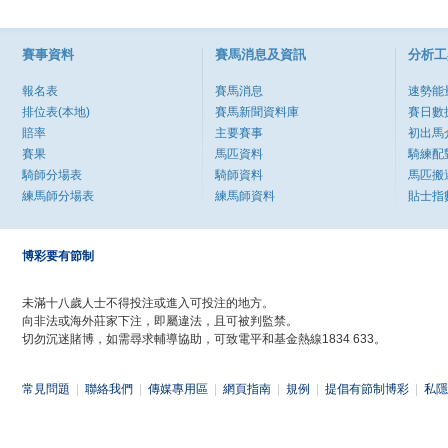
賽事資料
賽馬消息及資訊
分析工
報名表
賽馬消息
速勢能
排位表(本地)
賽馬新聞資料庫
賽日數
賠率
主要賽事
初出馬
賽果
馬匹資料
騎練配
騎師分場表
騎師資料
馬匹搬
練馬師分場表
練馬師資料
貼士指
博彩要有節制
未滿十八歲人士不得投注或進入可投注的地方。
向非法或海外莊家下注，即屬違法，且可被判監禁。
切勿沉迷賭博，如需尋求輔導協助，可致電平和基金熱線1834 633。
常見問題
|
聯絡我們
|
傳媒專用區
|
網頁指南
|
規例
|
提倡有節制博彩
|
私隱