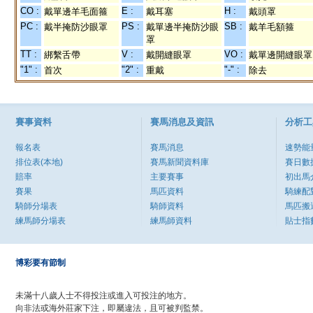
CO :
E :
H :
戴單邊羊毛面箍
戴耳塞
戴頭罩
PC :
PS :
SB :
戴半掩防沙眼罩
戴單邊半掩防沙眼
戴羊毛額箍
罩
TT :
V :
VO :
綁繫舌帶
戴開縫眼罩
戴單邊開縫眼罩
"1" :
"2" :
"-" :
首次
重戴
除去
賽事資料
賽馬消息及資訊
分析工
報名表
賽馬消息
速勢能
排位表(本地)
賽馬新聞資料庫
賽日數
賠率
主要賽事
初出馬
賽果
馬匹資料
騎練配
騎師分場表
騎師資料
馬匹搬
練馬師分場表
練馬師資料
貼士指
博彩要有節制
未滿十八歲人士不得投注或進入可投注的地方。
向非法或海外莊家下注，即屬違法，且可被判監禁。