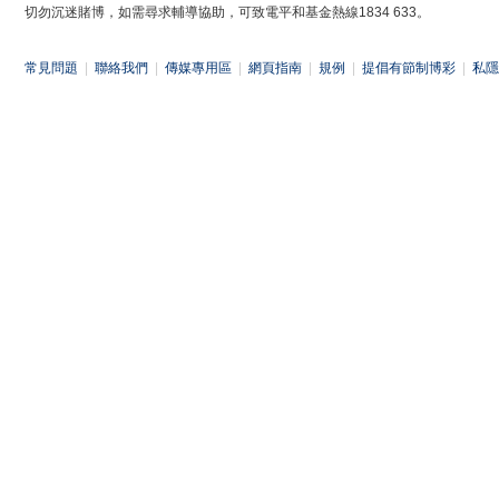
切勿沉迷賭博，如需尋求輔導協助，可致電平和基金熱線1834 633。
常見問題
|
聯絡我們
|
傳媒專用區
|
網頁指南
|
規例
|
提倡有節制博彩
|
私隱