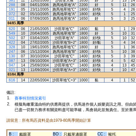
381
11
11/02/2006
沙田全天候
1650
好
5
13
24
288
08
04/01/2006
跑馬地草地"A"
2200
好
5
11
26
191
05
23/11/2005
跑馬地草地"C"
1800
好/快
5
4
26
072
02
05/10/2005
跑馬地草地"A"
1800
好/快
5
1
25
011
06
07/09/2005
跑馬地草地"A"
1650
好
5
3
25
04/05
馬季
620
06
21/05/2005
沙田草地"C"
1800
黏
5
1
29
549
10
20/04/2005
跑馬地草地"B"
1800
好
5
10
31
502
07
03/04/2005
沙田草地"A"
1600
好/快
5
10
32
422
04
27/02/2005
沙田草地"B+2"
1800
好/黏
5
4
34
328
10
19/01/2005
跑馬地草地"C"
1800
好
5
1
36
247
06
15/12/2004
跑馬地草地"B"
1800
好/快
5
10
38
130
07
30/10/2004
沙田草地"C"
1400
好/快
5
3
39
087
13
09/10/2004
沙田草地"A+3"
1400
好/快
4
5
42
047
14
25/09/2004
沙田草地"C"
1400
好/快
4
13
45
021
13
11/09/2004
沙田草地"A+3"
1000
好/快
4
10
47
03/04
馬季
616
14
22/05/2004
沙田草地"C+3"
1000
黏
4
1
52
備註:
1.
賽事特別情況索引
2.
模擬鳥瞰重溫由特約供應商提供，供馬迷作個人娛樂資訊之用。但由
已盡一切努力務求有關資料盡可能準確，馬會就此並無責任。至於賽馬
請留意 : 所有馬匹資料是由1979-80馬季開始計算
B :
BO :
CC :
戴眼罩
只戴單邊眼罩
喉托