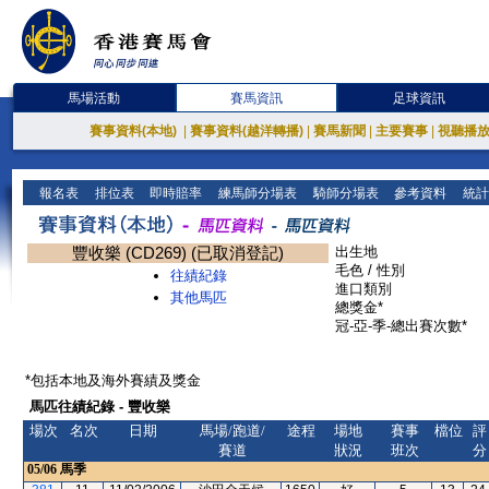
馬場活動
賽馬資訊
足球資訊
賽事資料(本地)
|
賽事資料(越洋轉播)
|
賽馬新聞
|
主要賽事
|
視聽播
報名表
排位表
即時賠率
練馬師分場表
騎師分場表
參考資料
統計
豐收樂 (CD269) (已取消登記)
出生地
毛色 / 性別
往績紀錄
進口類別
其他馬匹
總獎金*
冠-亞-季-總出賽次數*
*包括本地及海外賽績及獎金
馬匹往績紀錄 - 豐收樂
場次
名次
日期
馬場/跑道/
途程
場地
賽事
檔位
評
賽道
狀況
班次
分
05/06
馬季