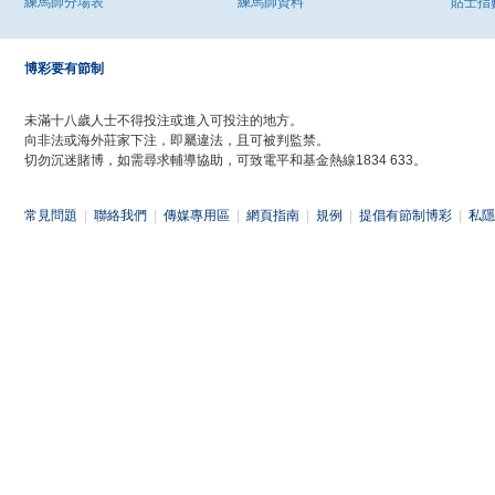
練馬師分場表
練馬師資料
貼士指
博彩要有節制
未滿十八歲人士不得投注或進入可投注的地方。
向非法或海外莊家下注，即屬違法，且可被判監禁。
切勿沉迷賭博，如需尋求輔導協助，可致電平和基金熱線1834 633。
常見問題
|
聯絡我們
|
傳媒專用區
|
網頁指南
|
規例
|
提倡有節制博彩
|
私隱