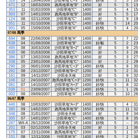
528
14
13/04/2009
沙田草地"C+3"
1400
好/快
5
5
10
471
12
18/03/2009
跑馬地草地"B"
1650
好
5
5
13
353
11
01/02/2009
沙田草地"C"
1400
好
5
4
15
303
07
14/01/2009
跑馬地草地"B"
1000
好
5
5
17
124
08
02/11/2008
沙田草地"C"
1400
好
5
9
19
051
11
01/10/2008
沙田草地"C"
1400
好/快
5
14
20
001
05
15/09/2008
沙田草地"A"
1400
好/快
5
4
20
07/08
馬季
694
08
22/06/2008
沙田草地"A"
1400
好
5
7
22
638
04
01/06/2008
沙田草地"B"
1200
好/黏
5
2
23
495
08
30/03/2008
沙田草地"B+2"
1400
好
5
9
25
430
06
01/03/2008
沙田草地"C"
1400
好
5
3
26
386
07
13/02/2008
跑馬地草地"A"
1650
好
5
3
27
338
05
23/01/2008
跑馬地草地"C"
1650
好
5
2
28
290
10
06/01/2008
沙田草地"C+3"
1400
好/快
5
9
30
262
08
23/12/2007
沙田草地"B+2"
1200
好
5
2
31
161
09
14/11/2007
沙田全天候
1200
好
5
9
32
106
12
24/10/2007
跑馬地草地"C+3"
1200
好/快
5
11
32
081
07
14/10/2007
沙田草地"A+3"
1400
好/快
5
8
32
038
01
23/09/2007
沙田草地"B+2"
1400
好/快
5
1
26
002
08
09/09/2007
沙田草地"A"
1400
好/快
5
10
26
06/07
馬季
440
08
10/03/2007
沙田草地"A+3"
1400
好/快
5
4
31
385
09
14/02/2007
跑馬地草地"B"
1650
好/快
5
11
32
348
08
31/01/2007
沙田全天候
1650
好
5
9
34
305
07
14/01/2007
沙田草地"C"
1400
好/快
5
8
35
267
WX-A
26/12/2006
沙田草地"C+3"
1400
好/快
5
--
35
201
03
02/12/2006
沙田全天候
1200
好
5
1
36
175
07
22/11/2006
跑馬地草地"C"
1000
好
5
1
37
151
08
12/11/2006
沙田草地"A"
1400
好/快
5
2
38