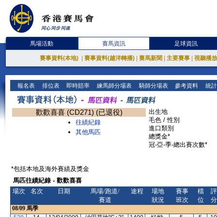
馬場活動
賽馬資訊
足球資訊
賽事資料(本地)
|
賽事資料(越洋轉播)
|
賽馬新聞
|
主要賽事
|
視聽播
報名表
排位表
即時賠率
練馬師分場表
騎師分場表
參考資料
統計
歡歡喜喜 (CD271) (已退役)
出生地
毛色 / 性別
往績紀錄
進口類別
其他馬匹
總獎金*
冠-亞-季-總出賽次數*
*包括本地及海外賽績及獎金
馬匹往績紀錄 - 歡歡喜喜
場次
名次
日期
馬場/跑道/
途程
場地
賽事
檔
評
賽道
狀況
班次
位
分
08/09
馬季