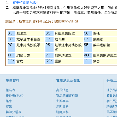
1.
賽事特別情況索引
2.
模擬鳥瞰重溫由特約供應商提供，供馬迷作個人娛樂資訊之用。但由
已盡一切努力務求有關資料盡可能準確，馬會就此並無責任。至於賽馬
請留意 : 所有馬匹資料是由1979-80馬季開始計算
B :
BO :
CC :
戴眼罩
只戴單邊眼罩
喉托
CO :
E :
H :
戴單邊羊毛面箍
戴耳塞
戴頭罩
PC :
PS :
SB :
戴半掩防沙眼罩
戴單邊半掩防沙眼
戴羊毛額箍
罩
TT :
V :
VO :
綁繫舌帶
戴開縫眼罩
戴單邊開縫眼罩
"1" :
"2" :
"-" :
首次
重戴
除去
賽事資料
賽馬消息及資訊
分析工
報名表
賽馬消息
速勢能
排位表(本地)
賽馬新聞資料庫
賽日數
賠率
主要賽事
初出馬
賽果
馬匹資料
騎練配
騎師分場表
騎師資料
馬匹搬