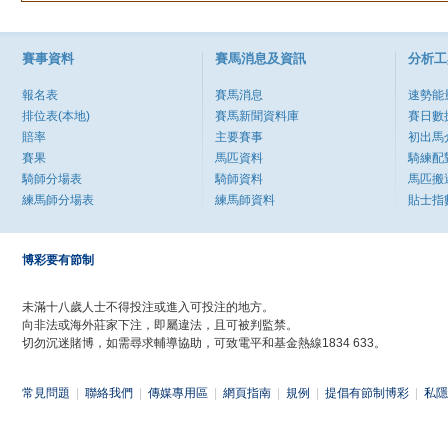
賽事資料
賽馬消息及資訊
分析工
報名表
賽馬消息
速勢能
排位表(本地)
賽馬新聞資料庫
賽日數
賠率
主要賽事
初出馬
賽果
馬匹資料
騎練配
騎師分場表
騎師資料
馬匹搬
練馬師分場表
練馬師資料
貼士指
博彩要有節制
未滿十八歲人士不得投注或進入可投注的地方。
向非法或海外莊家下注，即屬違法，且可被判監禁。
切勿沉迷賭博，如需尋求輔導協助，可致電平和基金熱線1834 633。
常見問題
|
聯絡我們
|
傳媒專用區
|
網頁指南
|
規例
|
提倡有節制博彩
|
私隱