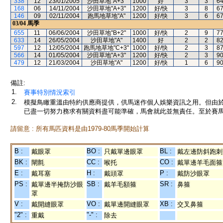
338
12
23/01/2005
沙田草地"A+3"
1000
好
3
3
6
168
06
14/11/2004
沙田草地"A+3"
1200
好/快
3
8
6
146
09
02/11/2004
跑馬地草地"A"
1200
好/快
3
6
6
03/04
馬季
655
11
06/06/2004
沙田草地"B+2"
1000
好/快
2
9
7
633
14
26/05/2004
沙田草地"A"
1400
好
2
2
8
597
12
12/05/2004
跑馬地草地"C+3"
1000
好/快
2
3
8
566
14
01/05/2004
沙田草地"A+3"
1200
好/快
2
3
9
479
12
21/03/2004
沙田草地"A"
1200
好/快
1
6
9
備註:
1.
賽事特別情況索引
2.
模擬鳥瞰重溫由特約供應商提供，供馬迷作個人娛樂資訊之用。但由
已盡一切努力務求有關資料盡可能準確，馬會就此並無責任。至於賽馬
請留意 : 所有馬匹資料是由1979-80馬季開始計算
B :
BO :
BL :
戴眼罩
只戴單邊眼罩
戴左邊防斜跑刺
BK :
CC :
CO :
閘氈
喉托
戴單邊羊毛面箍
E :
H :
P :
戴耳塞
戴頭罩
戴防沙眼罩
PS :
SB :
SR :
戴單邊半掩防沙眼
戴羊毛額箍
鼻箍
罩
V :
VO :
XB :
戴開縫眼罩
戴單邊開縫眼罩
交叉鼻箍
"2" :
"-" :
重戴
除去