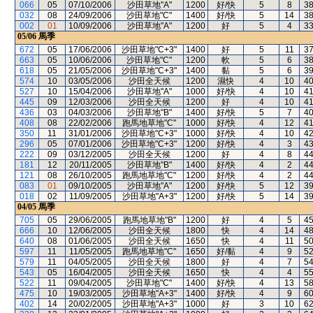
066
05
07/10/2006
沙田草地"A"
1200
好/快
5
8
3
032
08
24/09/2006
沙田草地"C"
1400
好/快
5
14
3
002
01
10/09/2006
沙田草地"A"
1200
好
5
4
3
05/06
馬季
672
05
17/06/2006
沙田草地"C+3"
1400
好
5
11
3
663
05
10/06/2006
沙田草地"C"
1200
軟
5
6
3
618
05
21/05/2006
沙田草地"C+3"
1400
黏
5
6
3
574
10
03/05/2006
沙田全天候
1200
濕快
4
10
4
527
10
15/04/2006
沙田草地"A"
1000
好/快
4
10
4
445
09
12/03/2006
沙田全天候
1200
好
4
10
4
436
03
04/03/2006
沙田草地"B"
1400
好/快
5
7
4
408
08
22/02/2006
跑馬地草地"C"
1000
好/快
4
12
4
350
11
31/01/2006
沙田草地"C+3"
1000
好/快
4
10
4
296
05
07/01/2006
沙田草地"C+3"
1200
好/快
4
3
4
222
09
03/12/2005
沙田全天候
1200
好
4
8
4
181
12
20/11/2005
沙田草地"B"
1400
好/快
4
2
4
121
08
26/10/2005
跑馬地草地"C"
1200
好/快
4
2
4
083
01
09/10/2005
沙田草地"A"
1200
好/快
5
12
3
018
02
11/09/2005
沙田草地"A+3"
1200
好/快
5
14
3
04/05
馬季
705
05
29/06/2005
跑馬地草地"B"
1200
好
4
5
4
666
10
12/06/2005
沙田全天候
1800
快
4
14
4
640
08
01/06/2005
沙田全天候
1650
快
4
11
5
597
11
11/05/2005
跑馬地草地"C"
1650
好/黏
4
9
5
579
11
04/05/2005
沙田全天候
1800
好
4
7
5
543
05
16/04/2005
沙田全天候
1650
快
4
4
5
522
11
09/04/2005
沙田草地"C"
1400
好/快
4
13
5
475
10
19/03/2005
沙田草地"A+3"
1400
好/快
4
9
6
402
14
20/02/2005
沙田草地"A+3"
1000
好
3
10
6