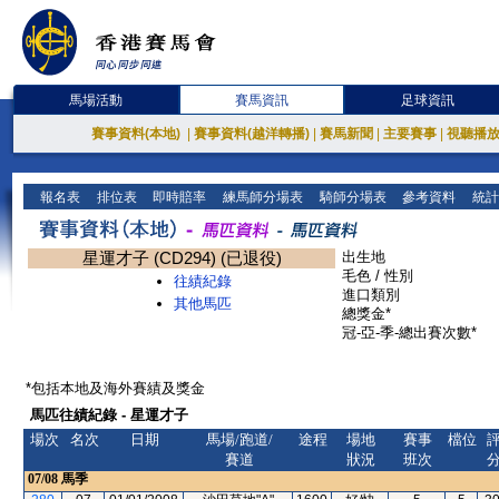
馬場活動
賽馬資訊
足球資訊
賽事資料(本地)
|
賽事資料(越洋轉播)
|
賽馬新聞
|
主要賽事
|
視聽播
報名表
排位表
即時賠率
練馬師分場表
騎師分場表
參考資料
統計
星運才子 (CD294) (已退役)
出生地
毛色 / 性別
往績紀錄
進口類別
其他馬匹
總獎金*
冠-亞-季-總出賽次數*
*包括本地及海外賽績及獎金
馬匹往績紀錄 - 星運才子
場次
名次
日期
馬場/跑道/
途程
場地
賽事
檔位
賽道
狀況
班次
07/08
馬季