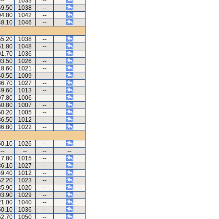
--
1033
--
49.50
1038
--
04.80
1042
--
48.10
1046
--
55.20
1038
--
51.80
1048
--
01.70
1036
--
03.50
1026
--
18.60
1021
--
40.50
1009
--
36.70
1027
--
49.60
1013
--
07.80
1006
--
50.80
1007
--
50.20
1005
--
36.50
1012
--
36.80
1022
--
50.10
1026
--
--
--
--
--
17.80
1015
--
36.10
1027
--
49.40
1012
--
52.20
1023
--
35.90
1020
--
03.90
1029
--
21.00
1040
--
50.10
1036
--
52.70
1050
--