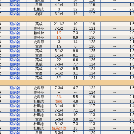
4
蔡約翰
胡恩達
--
34
116
--
6
蔡約翰
韋達
4-1/4
14
119
--
1.
7
蔡約翰
杜鵬志
3
32
120
--
2.
7
蔡約翰
柏寶
3-1/4
12
117
--
1.
8
蔡約翰
萬成
21-1/2
10
119
--
1.
8
蔡約翰
史科菲
7-1/2
13
121
--
1.
2
蔡約翰
賴維銘
1/2
7.3
112
--
2.
7
蔡約翰
史科菲
1/2
8.9
130
--
2.
6
蔡約翰
史科菲
3
14
128
--
2.
3
蔡約翰
韋達
1/2
6
126
--
1.
3
蔡約翰
萬成
5-1/2
9.8
125
--
1.
2
蔡約翰
韋達
1-1/4
8.1
123
--
1.
2
蔡約翰
萬成
22
6.6
126
--
2.
2
蔡約翰
萬成
7-3/4
7.7
124
--
1.
2
蔡約翰
萬成
4-1/2
9.5
124
--
1.
2
蔡約翰
韋達
5-1/2
3.1
124
--
1.
1
蔡約翰
萬成
3/4
11
124
--
1.
1
蔡約翰
史科菲
7-3/4
4.7
122
--
1.
6
蔡約翰
史科菲
--
--
124
--
6
蔡約翰
史科菲
3/4
5.5
119
--
2.
0
蔡約翰
杜鵬志
頸位
4.8
133
--
1.
1
蔡約翰
杜鵬志
3-1/4
8.1
117
--
1.
1
蔡約翰
杜鵬志
7-1/4
7.1
114
--
1.
1
蔡約翰
杜鵬志
4-3/4
10
113
--
1.
1
蔡約翰
韋達
5-3/4
3.8
117
--
2.
1
蔡約翰
杜鵬志
8-1/2
7.3
113
--
2.
6
蔡約翰
杜鵬志
短馬頭位
13
113
--
1.
8
蔡約翰
韋達
5-3/4
7.1
129
--
1.