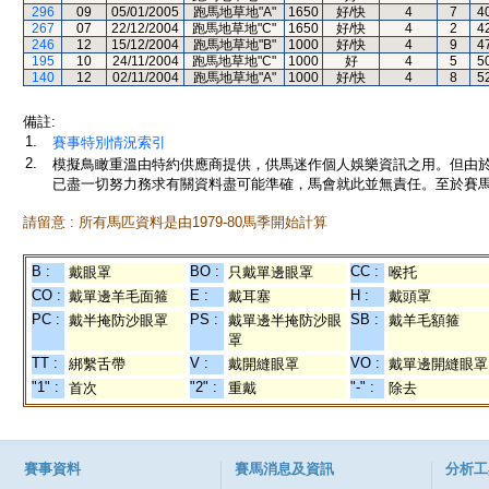
296
09
05/01/2005
跑馬地草地"A"
1650
好/快
4
7
4
267
07
22/12/2004
跑馬地草地"C"
1650
好/快
4
2
4
246
12
15/12/2004
跑馬地草地"B"
1000
好/快
4
9
4
195
10
24/11/2004
跑馬地草地"C"
1000
好
4
5
5
140
12
02/11/2004
跑馬地草地"A"
1000
好/快
4
8
5
備註:
1.
賽事特別情況索引
2.
模擬鳥瞰重溫由特約供應商提供，供馬迷作個人娛樂資訊之用。但由
已盡一切努力務求有關資料盡可能準確，馬會就此並無責任。至於賽馬
請留意 : 所有馬匹資料是由1979-80馬季開始計算
B :
BO :
CC :
戴眼罩
只戴單邊眼罩
喉托
CO :
E :
H :
戴單邊羊毛面箍
戴耳塞
戴頭罩
PC :
PS :
SB :
戴半掩防沙眼罩
戴單邊半掩防沙眼
戴羊毛額箍
罩
TT :
V :
VO :
綁繫舌帶
戴開縫眼罩
戴單邊開縫眼罩
"1" :
"2" :
"-" :
首次
重戴
除去
賽事資料
賽馬消息及資訊
分析工