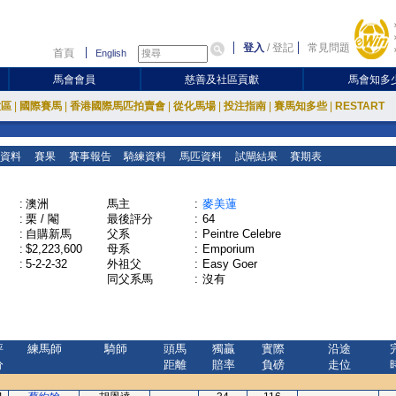
登入
/
登記
常見問題
首頁
English
馬會會員
慈善及社區貢獻
馬會知多
放區
|
國際賽馬
|
香港國際馬匹拍賣會
|
從化馬場
|
投注指南
|
賽馬知多些
|
RESTART
資料
賽果
賽事報告
騎練資料
馬匹資料
試閘結果
賽期表
:
澳洲
馬主
:
麥美蓮
:
栗 / 閹
最後評分
:
64
:
自購新馬
父系
:
Peintre Celebre
:
$2,223,600
母系
:
Emporium
:
5-2-2-32
外祖父
:
Easy Goer
同父系馬
:
沒有
評
練馬師
騎師
頭馬
獨贏
實際
沿途
分
距離
賠率
負磅
走位