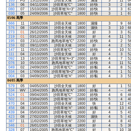
163
PU
15/11/2006
沙田全天候
1800
濕慢
3
11
6
136
06
04/11/2006
沙田草地"C"
1800
好/快
3
2
6
080
07
15/10/2006
沙田草地"A+3"
2000
好/快
3
3
6
030
05
24/09/2006
沙田草地"C"
1800
好/快
3
1
6
05/06
馬季
666
11
10/06/2006
沙田全天候
1800
濕慢
3
9
6
576
08
03/05/2006
沙田全天候
1800
濕快
3
10
6
273
01
26/12/2005
沙田全天候
2000
好
3
3
6
219
01
03/12/2005
沙田全天候
2000
好
4
11
5
195
03
23/11/2005
跑馬地草地"C"
2200
好/快
4
2
5
159
02
09/11/2005
沙田全天候
1650
好
4
2
5
147
11
05/11/2005
沙田草地"C"
1600
好/快
4
10
5
111
04
22/10/2005
沙田全天候
1800
好
4
3
5
092
13
16/10/2005
沙田草地"A+3"
2000
好/快
4
7
5
076
10
05/10/2005
跑馬地草地"A"
1800
好/快
4
11
5
049
02
24/09/2005
沙田草地"C"
1800
好/黏
4
8
5
034
04
17/09/2005
沙田草地"B+2"
1600
好/快
4
1
5
004
03
04/09/2005
沙田草地"A"
1600
好/黏
4
3
5
04/05
馬季
579
05
04/05/2005
沙田全天候
1800
好
4
1
5
534
WV
13/04/2005
跑馬地草地"A"
1800
好/黏
4
--
4
524
01
09/04/2005
沙田草地"C"
2200
好/快
4
6
4
502
01
03/04/2005
沙田草地"A"
1600
好/快
5
4
4
470
04
16/03/2005
沙田全天候
1800
快
4
12
4
458
08
13/03/2005
沙田草地"A"
1800
好/黏
4
13
4
439
04
05/03/2005
沙田草地"C"
1600
好
4
5
4
423
08
27/02/2005
沙田全天候
2000
濕快
4
5
4
387
11
11/02/2005
沙田草地"A"
2200
好
4
8
4
346
01
26/01/2005
沙田全天候
1800
好
4
5
3
328
07
19/01/2005
跑馬地草地"C"
1800
好
5
10
3