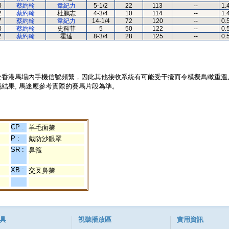
0
蔡約翰
韋紀力
5-1/2
22
113
--
1.
2
蔡約翰
杜鵬志
4-3/4
10
114
--
1.
7
蔡約翰
韋紀力
14-1/4
72
120
--
0.
0
蔡約翰
史科菲
5
50
122
--
0.
2
蔡約翰
霍達
8-3/4
28
125
--
0.
於香港馬場內手機信號頻繁，因此其他接收系統有可能受干擾而令模擬鳥瞰重溫
結果, 馬迷應參考實際的賽馬片段為準。
CP :
羊毛面箍
P :
戴防沙眼罩
SR :
鼻箍
XB :
交叉鼻箍
具
視聽播放區
實用資訊