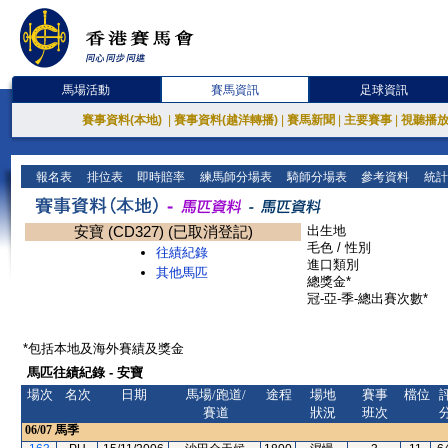
馬場活動
賽馬資訊
足球資訊
賽事資料(本地)
|
賽事資料(越洋轉播)
|
賽馬新聞
|
主要賽事
|
視聽播
報名表
排位表
即時賠率
練馬師分場表
騎師分場表
參考資料
統計
安寶 (CD327) (已取消登記)
出生地
毛色 / 性別
往績紀錄
進口類別
其他馬匹
總獎金*
冠-亞-季-總出賽次數*
*包括本地及海外賽績及獎金
馬匹往績紀錄 - 安寶
場次
名次
日期
馬場/跑道/
途程
場地
賽事
檔位
賽道
狀況
班次
06/07
馬季