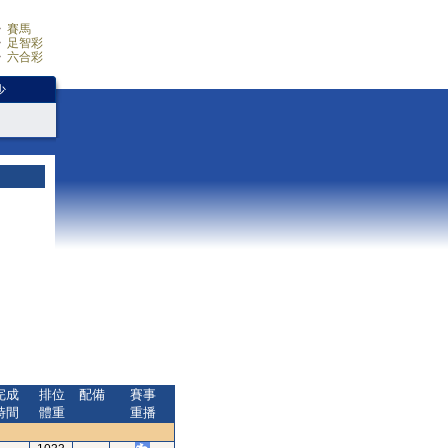
賽馬
足智彩
六合彩
少
完成
排位
配備
賽事
時間
體重
重播