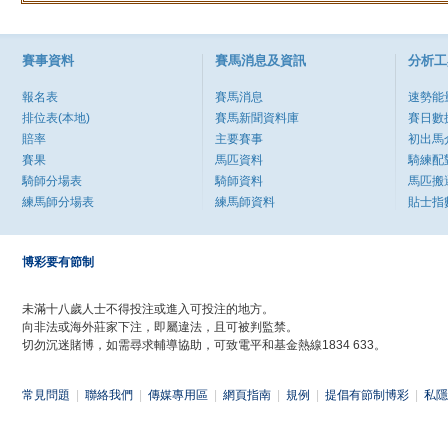
賽事資料
賽馬消息及資訊
分析工
報名表
賽馬消息
速勢能
排位表(本地)
賽馬新聞資料庫
賽日數
賠率
主要賽事
初出馬
賽果
馬匹資料
騎練配
騎師分場表
騎師資料
馬匹搬
練馬師分場表
練馬師資料
貼士指
博彩要有節制
未滿十八歲人士不得投注或進入可投注的地方。
向非法或海外莊家下注，即屬違法，且可被判監禁。
切勿沉迷賭博，如需尋求輔導協助，可致電平和基金熱線1834 633。
常見問題
|
聯絡我們
|
傳媒專用區
|
網頁指南
|
規例
|
提倡有節制博彩
|
私隱