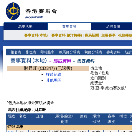
馬場活動
賽馬資訊
足球資訊
賽事資料(本地)
|
賽事資料(越洋轉播)
|
賽馬新聞
|
主要賽事
|
視聽播
報名表
排位表
即時賠率
練馬師分場表
騎師分場表
參考資料
統計
財昇旺 (CD347) (已退役)
出生地
毛色 / 性別
往績紀錄
進口類別
其他馬匹
總獎金*
冠-亞-季-總出賽次數*
*包括本地及海外賽績及獎金
馬匹往績紀錄 - 財昇旺
場次
名次
日期
馬場/跑道/
途程
場地
賽事
檔位
賽道
狀況
班次
07/08
馬季