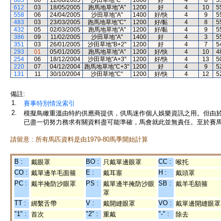
665
06
12/06/2005
沙田草地"C"
1000
好
4
6
5
612
03
18/05/2005
跑馬地草地"A"
1200
好
4
10
5
558
06
24/04/2005
沙田草地"A"
1400
好/快
4
9
5
483
03
23/03/2005
跑馬地草地"C"
1200
好/黏
4
8
5
432
05
02/03/2005
跑馬地草地"A"
1200
好/黏
4
9
5
386
09
11/02/2005
沙田草地"A"
1400
好
4
3
5
351
03
26/01/2005
沙田草地"B+2"
1200
好
4
7
5
293
01
05/01/2005
跑馬地草地"A"
1200
好/快
4
10
4
254
06
18/12/2004
沙田草地"A+3"
1200
好/快
4
13
5
220
07
04/12/2004
跑馬地草地"C+3"
1200
好
4
9
5
131
11
30/10/2004
沙田草地"C"
1200
好/快
4
12
5
備註:
1.
賽事特別情況索引
2.
模擬鳥瞰重溫由特約供應商提供，供馬迷作個人娛樂資訊之用。但由
已盡一切努力務求有關資料盡可能準確，馬會就此並無責任。至於賽馬
請留意 : 所有馬匹資料是由1979-80馬季開始計算
B :
BO :
CC :
戴眼罩
只戴單邊眼罩
喉托
CO :
E :
H :
戴單邊羊毛面箍
戴耳塞
戴頭罩
PC :
PS :
SB :
戴半掩防沙眼罩
戴單邊半掩防沙眼
戴羊毛額箍
罩
TT :
V :
VO :
綁繫舌帶
戴開縫眼罩
戴單邊開縫眼罩
"1" :
"2" :
"-" :
首次
重戴
除去