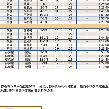
胡森
嚴顯強
4-1/2
31
114
--
1.24.10
胡森
杜鵬志
8
13
121
--
1.24.00
胡森
杜鵬志
2-3/4
17
123
--
1.23.60
胡森
巫斯義
4-1/2
31
122
--
1.40.50
胡森
巫斯義
10-3/4
14
126
--
1.51.30
胡森
巫斯義
7-1/2
15
127
--
1.50.70
胡森
魯柏軒
4-1/4
10
118
--
1.23.70
胡森
魯柏軒
2-3/4
24
121
--
1.25.50
胡森
湯智傑
--
--
122
--
--
胡森
嚴禮善
15-1/4
16
130
--
1.44.50
胡森
查維斯
15-1/4
4.7
133
--
1.12.00
胡森
查維斯
7-3/4
11
117
--
1.42.00
胡森
查維斯
8
9.9
116
--
1.23.40
蘇保羅
羅達
3-1/4
16
119
--
0.58.50
蘇保羅
羅達
5-3/4
19
120
--
1.23.80
蘇保羅
戴勝
12-3/4
9
123
--
1.24.40
蘇保羅
戴勝
1-3/4
12
119
--
1.22.80
蘇保羅
都爾
4
14
124
--
1.10.60
於香港馬場內手機信號頻繁，因此其他接收系統有可能受干擾而令模擬鳥瞰重溫
結果, 馬迷應參考實際的賽馬片段為準。