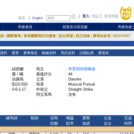
登入
/
登記
常見問題
首頁
English
馬會會員
慈善及社區貢獻
馬會知多
放區
|
國際賽馬
|
香港國際馬匹拍賣會
|
從化馬場
|
投注指南
|
賽馬知多些
|
RESTART
資料
賽果
賽事報告
騎練資料
馬匹資料
試閘結果
賽期表
:
紐西蘭
馬主
:
李育明與鄧佩達
:
棗 / 閹
最後評分
:
44
:
自購馬
父系
:
Danske
:
$110,550
母系
:
Musical Pursuit
:
0-0-1-17
外祖父
:
Straight Strike
同父系馬
:
沒有
練馬師
騎師
頭馬
獨贏
實際
沿途
完成
距離
賠率
負磅
走位
時間