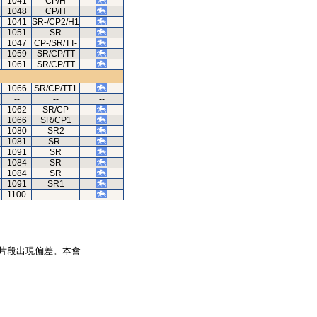
1041
CP/H
1048
CP/H
1041
SR-/CP2/H1
1051
SR
1047
CP-/SR/TT-
1059
SR/CP/TT
1061
SR/CP/TT
1066
SR/CP/TT1
--
--
--
1062
SR/CP
1066
SR/CP1
1080
SR2
1081
SR-
1091
SR
1084
SR
1084
SR
1091
SR1
1100
--
片段出現偏差。本會