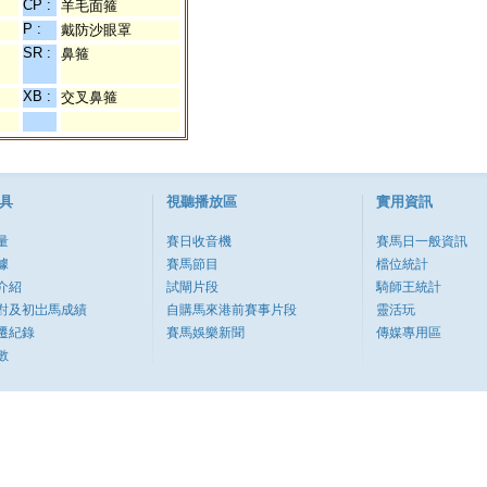
CP :
羊毛面箍
P :
戴防沙眼罩
SR :
鼻箍
XB :
交叉鼻箍
具
視聽播放區
實用資訊
量
賽日收音機
賽馬日一般資訊
據
賽馬節目
檔位統計
介紹
試閘片段
騎師王統計
對及初岀馬成績
自購馬來港前賽事片段
靈活玩
遷紀錄
賽馬娛樂新聞
傳媒專用區
數