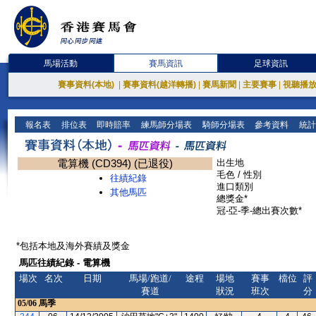
馬場活動
賽馬資訊
足球資訊
賽事資料(本地)
|
賽事資料(越洋轉播)
|
賽馬新聞
|
主要賽事
|
視聽播
報名表
排位表
即時賠率
練馬師分場表
騎師分場表
參考資料
統計
電算機 (CD394) (已退役)
出生地
毛色 / 性別
往績紀錄
進口類別
其他馬匹
總獎金*
冠-亞-季-總出賽次數*
*包括本地及海外賽績及獎金
馬匹往績紀錄 - 電算機
場次
名次
日期
馬場/跑道/
途程
場地
賽事
檔位
評
賽道
狀況
班次
分
05/06
馬季