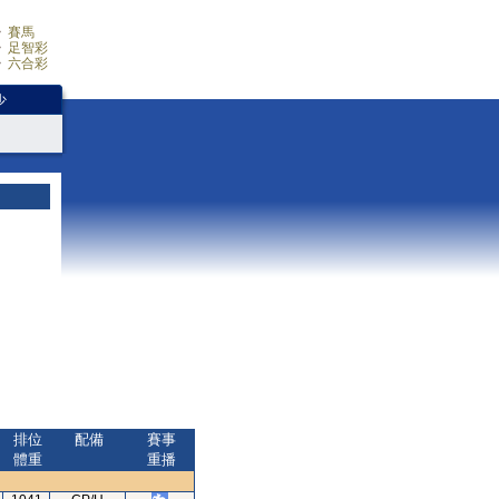
賽馬
足智彩
六合彩
少
排位
配備
賽事
體重
重播