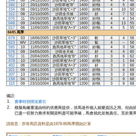
244
06
14/12/2005
沙田草地"C+3"
1400
好/快
4
4
46
182
12
20/11/2005
沙田草地"B"
1400
好/快
4
5
48
154
08
09/11/2005
沙田草地"C+3"
1400
好/快
4
10
50
112
08
22/10/2005
沙田全天候
1650
好
4
7
52
076
11
05/10/2005
跑馬地草地"A"
1800
好/快
4
4
54
049
09
24/09/2005
沙田草地"C"
1800
好/黏
4
13
55
017
06
11/09/2005
沙田草地"A+3"
1400
好/快
4
5
55
04/05
馬季
679
03
18/06/2005
沙田草地"C+3"
1400
軟
4
4
56
623
WV
21/05/2005
沙田草地"C"
1400
黏
4
--
56
595
10
11/05/2005
跑馬地草地"C"
1650
好/黏
4
3
58
576
09
04/05/2005
沙田全天候
1200
好
4
4
60
552
11
20/04/2005
跑馬地草地"B"
1650
好
3
6
62
479
10
19/03/2005
沙田草地"A+3"
1400
好/快
3
1
64
402
06
20/02/2005
沙田草地"A+3"
1000
好
3
3
66
321
09
16/01/2005
沙田草地"A"
1400
好/快
3
6
68
207
13
28/11/2004
沙田草地"C"
1400
好/快
3
2
68
156
04
06/11/2004
沙田草地"C+3"
1400
好/快
3
9
68
115
09
23/10/2004
跑馬地草地"B"
1200
好/快
3
9
68
備註:
1.
賽事特別情況索引
2.
模擬鳥瞰重溫由特約供應商提供，供馬迷作個人娛樂資訊之用。但由
已盡一切努力務求有關資料盡可能準確，馬會就此並無責任。至於賽馬
請留意 : 所有馬匹資料是由1979-80馬季開始計算