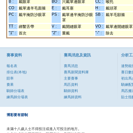
B :
BO :
CC :
戴眼罩
只戴單邊眼罩
喉托
CO :
E :
H :
戴單邊羊毛面箍
戴耳塞
戴頭罩
PC :
PS :
SB :
戴半掩防沙眼罩
戴單邊半掩防沙眼
戴羊毛額箍
罩
TT :
V :
VO :
綁繫舌帶
戴開縫眼罩
戴單邊開縫眼罩
"1" :
"2" :
"-" :
首次
重戴
除去
賽事資料
賽馬消息及資訊
分析工
報名表
賽馬消息
速勢能
排位表(本地)
賽馬新聞資料庫
賽日數
賠率
主要賽事
初出馬
賽果
馬匹資料
騎練配
騎師分場表
騎師資料
馬匹搬
練馬師分場表
練馬師資料
貼士指
博彩要有節制
未滿十八歲人士不得投注或進入可投注的地方。