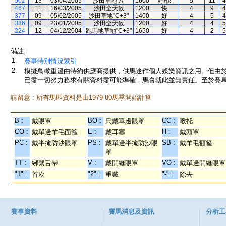
502
13
03/04/2005
沙田草地"A"
1600
好/快
5
11
4
467
11
16/03/2005
沙田全天候
1200
快
4
9
4
377
09
05/02/2005
沙田草地"C+3"
1400
好
4
5
4
336
09
23/01/2005
沙田全天候
1200
好
4
4
5
224
12
04/12/2004
跑馬地草地"C+3"
1650
好
4
2
5
備註:
1.
賽事特別情況索引
2.
模擬鳥瞰重溫由特約供應商提供，供馬迷作個人娛樂資訊之用。但由
已盡一切努力務求有關資料盡可能準確，馬會就此並無責任。至於賽馬
請留意 : 所有馬匹資料是由1979-80馬季開始計算
B :
BO :
CC :
戴眼罩
只戴單邊眼罩
喉托
CO :
E :
H :
戴單邊羊毛面箍
戴耳塞
戴頭罩
PC :
PS :
SB :
戴半掩防沙眼罩
戴單邊半掩防沙眼
戴羊毛額箍
罩
TT :
V :
VO :
綁繫舌帶
戴開縫眼罩
戴單邊開縫眼罩
"1" :
"2" :
"-" :
首次
重戴
除去
賽事資料
賽馬消息及資訊
分析工