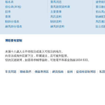
報名表
賽馬消息
速勢能
排位表(本地)
賽馬新聞資料庫
賽日數
賠率
主要賽事
初出馬
賽果
馬匹資料
騎練配
騎師分場表
騎師資料
馬匹搬
練馬師分場表
練馬師資料
貼士指
博彩要有節制
未滿十八歲人士不得投注或進入可投注的地方。
向非法或海外莊家下注，即屬違法，且可被判監禁。
切勿沉迷賭博，如需尋求輔導協助，可致電平和基金熱線1834 633。
常見問題
|
聯絡我們
|
傳媒專用區
|
網頁指南
|
規例
|
提倡有節制博彩
|
私隱