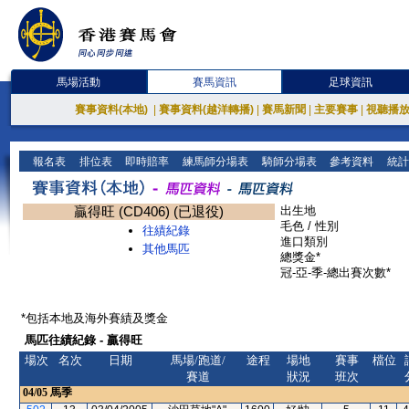
馬場活動
賽馬資訊
足球資訊
賽事資料(本地)
|
賽事資料(越洋轉播)
|
賽馬新聞
|
主要賽事
|
視聽播
報名表
排位表
即時賠率
練馬師分場表
騎師分場表
參考資料
統計
贏得旺 (CD406) (已退役)
出生地
毛色 / 性別
往績紀錄
進口類別
其他馬匹
總獎金*
冠-亞-季-總出賽次數*
*包括本地及海外賽績及獎金
馬匹往績紀錄 - 贏得旺
場次
名次
日期
馬場/跑道/
途程
場地
賽事
檔位
賽道
狀況
班次
04/05
馬季