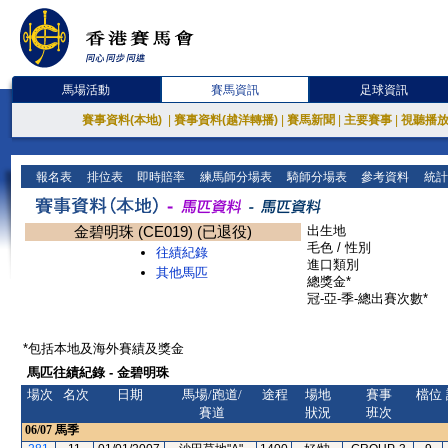
馬場活動
賽馬資訊
足球資訊
賽事資料(本地)
|
賽事資料(越洋轉播)
|
賽馬新聞
|
主要賽事
|
視聽播
報名表
排位表
即時賠率
練馬師分場表
騎師分場表
參考資料
統計
金碧明珠 (CE019) (已退役)
出生地
毛色 / 性別
往績紀錄
進口類別
其他馬匹
總獎金*
冠-亞-季-總出賽次數*
*包括本地及海外賽績及獎金
馬匹往績紀錄 - 金碧明珠
場次
名次
日期
馬場/跑道/
途程
場地
賽事
檔位
賽道
狀況
班次
06/07
馬季