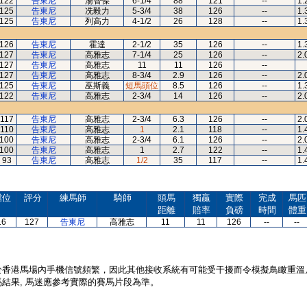
122
告東尼
湯智傑
6-1/4
88
121
--
1.
125
告東尼
冼毅力
5-3/4
38
126
--
1.
125
告東尼
列高力
4-1/2
26
128
--
1.
126
告東尼
霍達
2-1/2
35
126
--
1.
127
告東尼
高雅志
7-1/4
25
126
--
2.
127
告東尼
高雅志
11
11
126
--
127
告東尼
高雅志
8-3/4
2.9
126
--
2.
125
告東尼
巫斯義
短馬頭位
8.5
126
--
1.
122
告東尼
高雅志
2-3/4
14
126
--
2.
117
告東尼
高雅志
2-3/4
6.3
126
--
2.
110
告東尼
高雅志
1
2.1
118
--
1.
100
告東尼
高雅志
2-3/4
6.1
126
--
2.
100
告東尼
高雅志
1
2.7
122
--
1.
93
告東尼
高雅志
1/2
35
117
--
1.
檔位
評分
練馬師
騎師
頭馬
獨贏
實際
完成
馬匹
距離
賠率
負磅
時間
體重
16
127
告東尼
高雅志
11
11
126
--
--
於香港馬場內手機信號頻繁，因此其他接收系統有可能受干擾而令模擬鳥瞰重溫
結果, 馬迷應參考實際的賽馬片段為準。