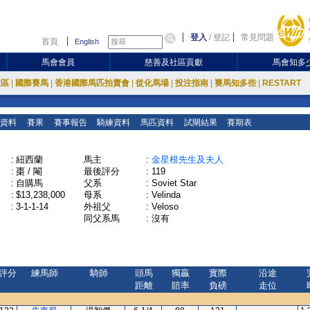
登入
/
登記
常見問題
首頁
English
馬會會員
慈善及社區貢獻
馬會知多
放區
|
國際賽馬
|
香港國際馬匹拍賣會
|
從化馬場
|
投注指南
|
賽馬知多些
|
RESTART
資料
賽果
賽事報告
騎練資料
馬匹資料
試閘結果
賽期表
:
紐西蘭
馬主
:
金星根先生及夫人
:
棗 / 閹
最後評分
:
119
:
自購馬
父系
:
Soviet Star
:
$13,238,000
母系
:
Velinda
:
3-1-1-14
外祖父
:
Veloso
同父系馬
:
沒有
評分
練馬師
騎師
頭馬
獨贏
實際
沿途
距離
賠率
負磅
走位