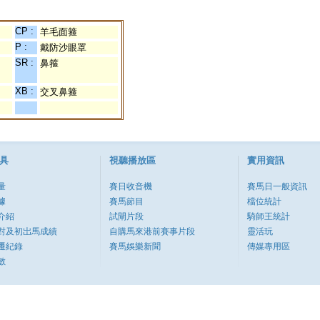
CP :
羊毛面箍
P :
戴防沙眼罩
SR :
鼻箍
XB :
交叉鼻箍
具
視聽播放區
實用資訊
量
賽日收音機
賽馬日一般資訊
據
賽馬節目
檔位統計
介紹
試閘片段
騎師王統計
對及初岀馬成績
自購馬來港前賽事片段
靈活玩
遷紀錄
賽馬娛樂新聞
傳媒專用區
數