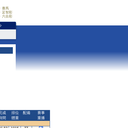
賽馬
足智彩
六合彩
少
完成
排位
配備
賽事
時間
體重
重播