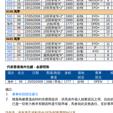
281
11
01/01/2007
沙田草地"A"
1400
好/快
GROUP-3
9
225
10
10/12/2006
沙田草地"A"
1600
好/快
3YO+
10
172
09
19/11/2006
沙田草地"B+2"
1600
好/快
3YO+
8
05/06
馬季
586
04
07/05/2006
沙田草地"B+2"
1600
好/快
3YO+
11
551
09
23/04/2006
沙田草地"A"
2000
好/快
3YO+
13
海外
09
25/03/2006
詩栢/草地
1777
好/快
OPEN
16
422
08
26/02/2006
沙田草地"A"
2000
好/快
3YO+
10
339
01
22/01/2006
沙田草地"B+2"
1600
好/快
3YO+
10
240
04
11/12/2005
沙田草地"A"
2000
好/快
3YO+
7
04/05
馬季
562
03
24/04/2005
沙田草地"A"
2000
好/快
3YO+
11
506
01
03/04/2005
沙田草地"A"
1800
好/快
P
7
462
02
13/03/2005
沙田草地"A"
2000
好/黏
4YO
9
147
04
02/11/2004
跑馬地草地"A"
1800
好/快
1
9
102
01
17/10/2004
沙田草地"B+2"
1800
好/快
1
9
代表香港海外往績 - 金碧明珠
場次
名次
日期
馬場/跑道/
途程
場地
賽事
賽道
狀況
班次
海外
09
25/03/2006
詩栢 / 草地
1777
好/快
OPEN
備註:
1.
賽事特別情況索引
2.
模擬鳥瞰重溫由特約供應商提供，供馬迷作個人娛樂資訊之用。但由
已盡一切努力務求有關資料盡可能準確，馬會就此並無責任。至於賽馬
請留意 : 所有馬匹資料是由1979-80馬季開始計算