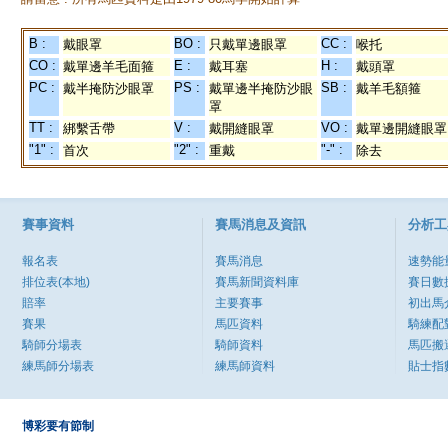
B :
BO :
CC :
戴眼罩
只戴單邊眼罩
喉托
CO :
E :
H :
戴單邊羊毛面箍
戴耳塞
戴頭罩
PC :
PS :
SB :
戴半掩防沙眼罩
戴單邊半掩防沙眼
戴羊毛額箍
罩
TT :
V :
VO :
綁繫舌帶
戴開縫眼罩
戴單邊開縫眼罩
"1" :
"2" :
"-" :
首次
重戴
除去
賽事資料
賽馬消息及資訊
分析工
報名表
賽馬消息
速勢能
排位表(本地)
賽馬新聞資料庫
賽日數
賠率
主要賽事
初出馬
賽果
馬匹資料
騎練配
騎師分場表
騎師資料
馬匹搬
練馬師分場表
練馬師資料
貼士指
博彩要有節制