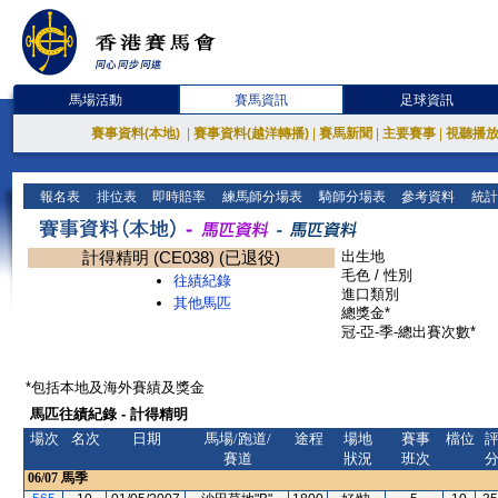
馬場活動
賽馬資訊
足球資訊
賽事資料(本地)
|
賽事資料(越洋轉播)
|
賽馬新聞
|
主要賽事
|
視聽播
報名表
排位表
即時賠率
練馬師分場表
騎師分場表
參考資料
統計
計得精明 (CE038) (已退役)
出生地
毛色 / 性別
往績紀錄
進口類別
其他馬匹
總獎金*
冠-亞-季-總出賽次數*
*包括本地及海外賽績及獎金
馬匹往績紀錄 - 計得精明
場次
名次
日期
馬場/跑道/
途程
場地
賽事
檔位
賽道
狀況
班次
06/07
馬季