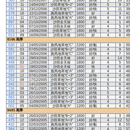
565
10
01/05/2007
沙田草地"B"
1800
好/快
5
10
35
517
11
14/04/2007
沙田草地"B+2"
1600
好/快
5
9
37
255
11
23/12/2006
沙田草地"C"
1600
好/快
5
11
39
179
10
22/11/2006
跑馬地草地"C"
1650
好
4
3
41
141
11
07/11/2006
跑馬地草地"A"
1800
好/快
4
9
43
097
04
21/10/2006
沙田全天候
1800
好
4
1
45
071
06
07/10/2006
沙田全天候
1650
好
4
5
47
033
14
24/09/2006
沙田草地"C"
1800
好/快
4
5
49
013
09
16/09/2006
沙田全天候
1650
好
4
8
49
05/06
馬季
630
12
24/05/2006
跑馬地草地"C"
2200
好/黏
4
9
50
581
03
07/05/2006
沙田草地"B+2"
2000
好/快
4
9
50
557
09
26/04/2006
跑馬地草地"C"
2200
好/快
4
7
50
493
13
29/03/2006
沙田全天候
1800
好
4
14
50
448
03
12/03/2006
沙田全天候
1800
好
4
5
50
400
01
19/02/2006
沙田全天候
1800
快
4
5
45
372
10
08/02/2006
跑馬地草地"A"
1800
好
4
4
46
299
12
07/01/2006
沙田草地"C+3"
2200
好/快
4
4
46
253
09
17/12/2005
沙田草地"A+3"
2000
好/快
4
4
40
242
01
14/12/2005
沙田草地"C+3"
2200
好/快
5
6
40
156
08
09/11/2005
沙田草地"C+3"
1800
好/快
5
6
40
118
03
26/10/2005
跑馬地草地"C"
1800
好/快
5
9
40
063
03
02/10/2005
沙田草地"C+3"
1400
好/快
5
4
40
019
06
11/09/2005
沙田草地"A+3"
1200
好/快
4
3
42
002
05
04/09/2005
沙田草地"A"
1200
好/黏
4
4
42
04/05
馬季
492
09
26/03/2005
沙田草地"B+2"
1600
好
4
3
48
475
12
19/03/2005
沙田草地"A+3"
1400
好/快
4
12
52
432
10
02/03/2005
跑馬地草地"A"
1200
好/黏
4
8
55
364
12
02/02/2005
跑馬地草地"A"
1200
好
4
11
57