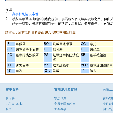
備註:
1.
賽事特別情況索引
2.
模擬鳥瞰重溫由特約供應商提供，供馬迷作個人娛樂資訊之用。但由
已盡一切努力務求有關資料盡可能準確，馬會就此並無責任。至於賽馬
請留意 : 所有馬匹資料是由1979-80馬季開始計算
B :
BO :
CC :
戴眼罩
只戴單邊眼罩
喉托
CO :
E :
H :
戴單邊羊毛面箍
戴耳塞
戴頭罩
PC :
PS :
SB :
戴半掩防沙眼罩
戴單邊半掩防沙眼
戴羊毛額箍
罩
TT :
V :
VO :
綁繫舌帶
戴開縫眼罩
戴單邊開縫眼罩
"1" :
"2" :
"-" :
首次
重戴
除去
賽事資料
賽馬消息及資訊
分析工
報名表
賽馬消息
速勢能
排位表(本地)
賽馬新聞資料庫
賽日數
賠率
主要賽事
初出馬