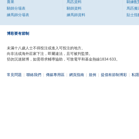
賽果
馬匹資料
騎練配
騎師分場表
騎師資料
馬匹搬
練馬師分場表
練馬師資料
貼士指
博彩要有節制
未滿十八歲人士不得投注或進入可投注的地方。
向非法或海外莊家下注，即屬違法，且可被判監禁。
切勿沉迷賭博，如需尋求輔導協助，可致電平和基金熱線1834 633。
常見問題
|
聯絡我們
|
傳媒專用區
|
網頁指南
|
規例
|
提倡有節制博彩
|
私隱