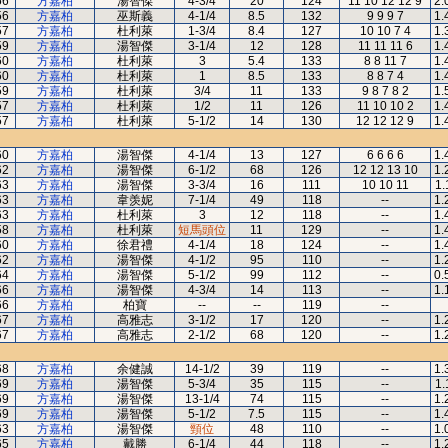
56
方嘉柏
湯智傑
4-3/4
20
124
11 10 12 12 9
2.
56
方嘉柏
巫斯義
4-1/4
8.5
132
9 9 9 7
1.
57
方嘉柏
杜利萊
1-3/4
8.4
127
10 10 7 4
1.
59
方嘉柏
湯智傑
3-1/4
12
128
11 11 11 6
1.
60
方嘉柏
杜利萊
3
5.4
133
8 8 11 7
1.
60
方嘉柏
杜利萊
1
8.5
133
8 8 7 4
1.
59
方嘉柏
杜利萊
3/4
11
133
9 8 7 8 2
1.
57
方嘉柏
杜利萊
1/2
11
126
11 10 10 2
1.
57
方嘉柏
杜利萊
5-1/2
14
130
12 12 12 9
1.
60
方嘉柏
湯智傑
4-1/4
13
127
6 6 6 6
1.
62
方嘉柏
湯智傑
6-1/2
68
126
12 12 13 10
1.
63
方嘉柏
湯智傑
3-3/4
16
111
10 10 11
1.
63
方嘉柏
韋羡妮
7-1/4
49
118
--
1.
63
方嘉柏
杜利萊
3
12
118
--
1.
58
方嘉柏
杜利萊
短馬頭位
11
129
--
1.
60
方嘉柏
徐君禮
4-1/4
18
124
--
1.
62
方嘉柏
湯智傑
4-1/2
95
110
--
1.
64
方嘉柏
湯智傑
5-1/2
99
112
--
0.
66
方嘉柏
湯智傑
4-3/4
14
113
--
1.
66
方嘉柏
柏寶
--
--
119
--
67
方嘉柏
高雅志
3-1/2
17
120
--
1.
67
方嘉柏
高雅志
2-1/2
68
120
--
1.
68
方嘉柏
余健誠
14-1/2
39
119
--
1.
69
方嘉柏
湯智傑
5-3/4
35
115
--
1.
69
方嘉柏
湯智傑
13-1/4
74
115
--
1.
69
方嘉柏
湯智傑
5-1/2
7.5
115
--
1.
63
方嘉柏
湯智傑
頸位
48
110
--
1.
65
方嘉柏
戴勝
6-1/4
44
118
--
1.