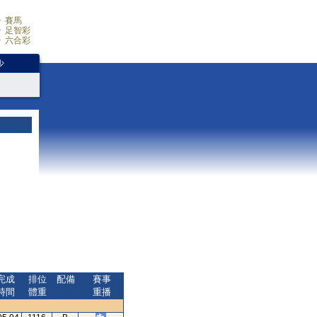
賽馬
足智彩
六合彩
少
完成
排位
配備
賽事
時間
體重
重播