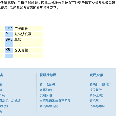
於香港馬場內手機信號頻繁，因此其他接收系統有可能受干擾而令模擬鳥瞰重溫
結果, 馬迷應參考實際的賽馬片段為準。
CP :
羊毛面箍
P :
戴防沙眼罩
SR :
鼻箍
XB :
交叉鼻箍
具
視聽播放區
實用資訊
量
賽日收音機
賽馬日一般資訊
據
賽馬節目
檔位統計
介紹
試閘片段
騎師王統計
對及初岀馬成績
自購馬來港前賽事片段
靈活玩
遷紀錄
賽馬娛樂新聞
傳媒專用區
數