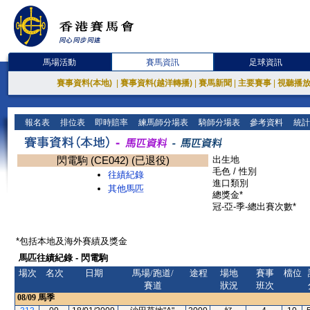
馬場活動
賽馬資訊
足球資訊
賽事資料(本地)
|
賽事資料(越洋轉播)
|
賽馬新聞
|
主要賽事
|
視聽播
報名表
排位表
即時賠率
練馬師分場表
騎師分場表
參考資料
統計
閃電駒 (CE042) (已退役)
出生地
毛色 / 性別
往績紀錄
進口類別
其他馬匹
總獎金*
冠-亞-季-總出賽次數*
*包括本地及海外賽績及獎金
馬匹往績紀錄 - 閃電駒
場次
名次
日期
馬場/跑道/
途程
場地
賽事
檔位
賽道
狀況
班次
08/09
馬季