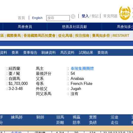
登入
/
登記
常見問題
首頁
English
馬會會員
慈善及社區貢獻
馬會知多
放區
|
國際賽馬
|
香港國際馬匹拍賣會
|
從化馬場
|
投注指南
|
賽馬知多些
|
RESTART
資料
賽果
賽事報告
騎練資料
馬匹資料
試閘結果
賽期表
:
紐西蘭
馬主
:
泰陵集團團體
:
棗 / 閹
最後評分
:
54
:
自購馬
父系
:
Anabaa
:
$1,703,000
母系
:
French Flute
:
3-2-3-48
外祖父
:
Jugah
同父系馬
:
沒有
評
練馬師
騎師
頭馬
獨贏
實際
沿途
分
距離
賠率
負磅
走位