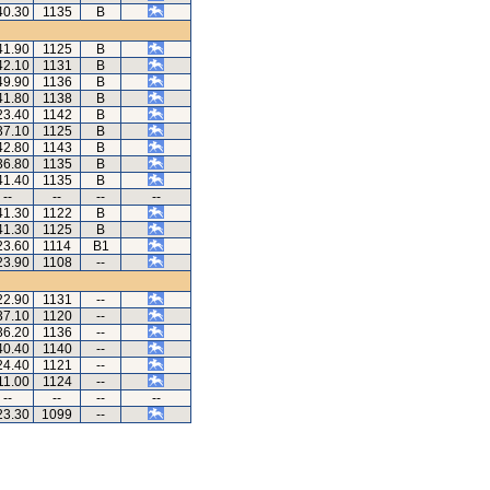
40.30
1135
B
41.90
1125
B
42.10
1131
B
49.90
1136
B
41.80
1138
B
23.40
1142
B
37.10
1125
B
42.80
1143
B
36.80
1135
B
41.40
1135
B
--
--
--
--
41.30
1122
B
41.30
1125
B
23.60
1114
B1
23.90
1108
--
22.90
1131
--
37.10
1120
--
36.20
1136
--
40.40
1140
--
24.40
1121
--
11.00
1124
--
--
--
--
--
23.30
1099
--