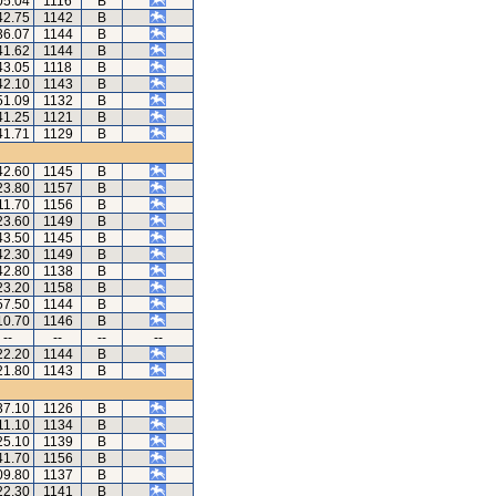
05.04
1116
B
42.75
1142
B
36.07
1144
B
41.62
1144
B
43.05
1118
B
42.10
1143
B
51.09
1132
B
41.25
1121
B
41.71
1129
B
42.60
1145
B
23.80
1157
B
11.70
1156
B
23.60
1149
B
43.50
1145
B
42.30
1149
B
42.80
1138
B
23.20
1158
B
57.50
1144
B
10.70
1146
B
--
--
--
--
22.20
1144
B
21.80
1143
B
37.10
1126
B
11.10
1134
B
25.10
1139
B
41.70
1156
B
09.80
1137
B
22.30
1141
B