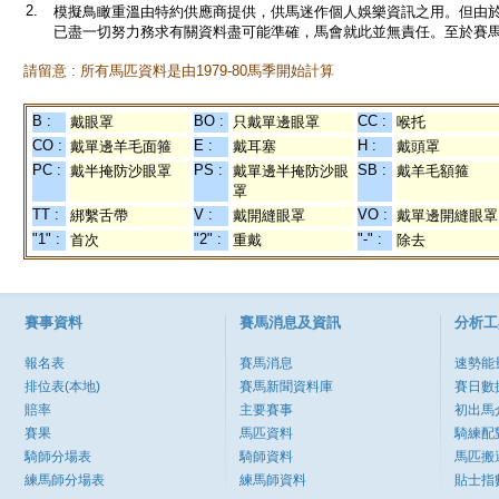
2.
模擬鳥瞰重溫由特約供應商提供，供馬迷作個人娛樂資訊之用。但由
已盡一切努力務求有關資料盡可能準確，馬會就此並無責任。至於賽馬
請留意 : 所有馬匹資料是由1979-80馬季開始計算
B :
BO :
CC :
戴眼罩
只戴單邊眼罩
喉托
CO :
E :
H :
戴單邊羊毛面箍
戴耳塞
戴頭罩
PC :
PS :
SB :
戴半掩防沙眼罩
戴單邊半掩防沙眼
戴羊毛額箍
罩
TT :
V :
VO :
綁繫舌帶
戴開縫眼罩
戴單邊開縫眼罩
"1" :
"2" :
"-" :
首次
重戴
除去
賽事資料
賽馬消息及資訊
分析工
報名表
賽馬消息
速勢能
排位表(本地)
賽馬新聞資料庫
賽日數
賠率
主要賽事
初出馬
賽果
馬匹資料
騎練配
騎師分場表
騎師資料
馬匹搬
練馬師分場表
練馬師資料
貼士指