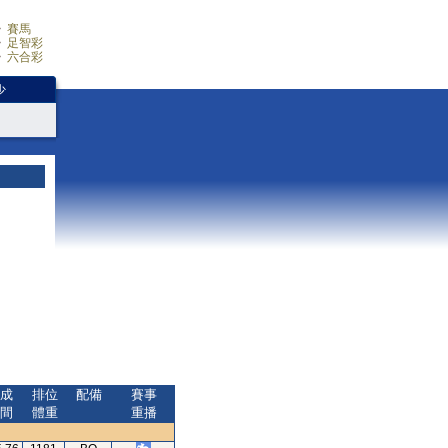
賽馬
足智彩
六合彩
少
成
排位
配備
賽事
間
體重
重播