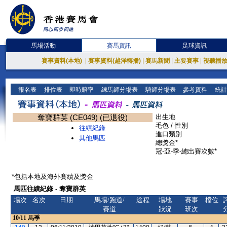
馬場活動
賽馬資訊
足球資訊
賽事資料(本地)
|
賽事資料(越洋轉播)
|
賽馬新聞
|
主要賽事
|
視聽播
報名表
排位表
即時賠率
練馬師分場表
騎師分場表
參考資料
統計
奪寶群英 (CE049) (已退役)
出生地
毛色 / 性別
往績紀錄
進口類別
其他馬匹
總獎金*
冠-亞-季-總出賽次數*
*包括本地及海外賽績及獎金
馬匹往績紀錄 - 奪寶群英
場次
名次
日期
馬場/跑道/
途程
場地
賽事
檔位
賽道
狀況
班次
10/11
馬季