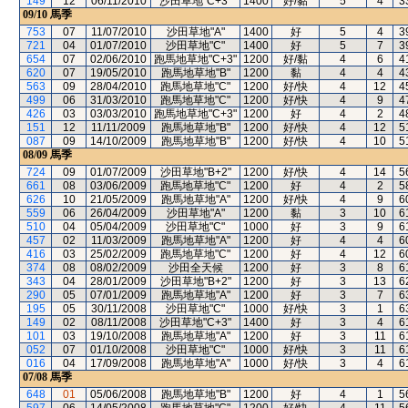
149
12
06/11/2010
沙田草地"C+3"
1400
好/黏
5
4
3
09/10
馬季
753
07
11/07/2010
沙田草地"A"
1400
好
5
4
3
721
04
01/07/2010
沙田草地"C"
1400
好
5
7
3
654
07
02/06/2010
跑馬地草地"C+3"
1200
好/黏
4
6
4
620
07
19/05/2010
跑馬地草地"B"
1200
黏
4
4
4
563
09
28/04/2010
跑馬地草地"C"
1200
好/快
4
12
4
499
06
31/03/2010
跑馬地草地"C"
1200
好/快
4
9
4
426
03
03/03/2010
跑馬地草地"C+3"
1200
好
4
2
4
151
12
11/11/2009
跑馬地草地"B"
1200
好/快
4
12
5
087
09
14/10/2009
跑馬地草地"B"
1200
好/快
4
10
5
08/09
馬季
724
09
01/07/2009
沙田草地"B+2"
1200
好/快
4
14
5
661
08
03/06/2009
跑馬地草地"C"
1200
好
4
2
5
626
10
21/05/2009
跑馬地草地"A"
1200
好/快
4
9
6
559
06
26/04/2009
沙田草地"A"
1200
黏
3
10
6
510
04
05/04/2009
沙田草地"C"
1000
好
3
9
6
457
02
11/03/2009
跑馬地草地"A"
1200
好
4
4
6
416
03
25/02/2009
跑馬地草地"C"
1200
好
4
12
6
374
08
08/02/2009
沙田全天候
1200
好
3
8
6
343
04
28/01/2009
沙田草地"B+2"
1200
好
3
13
6
290
05
07/01/2009
跑馬地草地"A"
1200
好
3
7
6
195
05
30/11/2008
沙田草地"C"
1000
好/快
3
1
6
149
02
08/11/2008
沙田草地"C+3"
1400
好
3
4
6
101
03
19/10/2008
跑馬地草地"A"
1200
好
3
11
6
052
07
01/10/2008
沙田草地"C"
1000
好/快
3
11
6
016
04
17/09/2008
跑馬地草地"A"
1000
好/快
3
4
6
07/08
馬季
648
01
05/06/2008
跑馬地草地"B"
1200
好
4
1
5