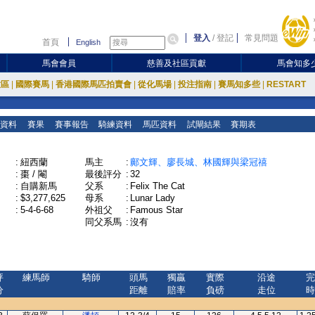
登入
/
登記
常見問題
首頁
English
馬會會員
慈善及社區貢獻
馬會知多
放區
|
國際賽馬
|
香港國際馬匹拍賣會
|
從化馬場
|
投注指南
|
賽馬知多些
|
RESTART
資料
賽果
賽事報告
騎練資料
馬匹資料
試閘結果
賽期表
:
紐西蘭
馬主
:
鄺文輝、廖長城、林國輝與梁冠禧
:
棗 / 閹
最後評分
:
32
:
自購新馬
父系
:
Felix The Cat
:
$3,277,625
母系
:
Lunar Lady
:
5-4-6-68
外祖父
:
Famous Star
同父系馬
:
沒有
評
練馬師
騎師
頭馬
獨贏
實際
沿途
完
分
距離
賠率
負磅
走位
時