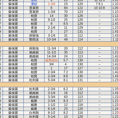
6
蘇保羅
潘頓
6
29
128
12 11 6
1.1
9
蘇保羅
潘頓
1-3/4
15
120
7 6 1
1.1
0
蘇保羅
普萊西
6
84
122
10 10 8
1.0
1
蘇保羅
普萊西
1-3/4
70
123
--
1.1
3
蘇保羅
柏寶
14
30
126
--
1.1
5
蘇保羅
柏寶
9-1/2
25
126
--
1.4
7
蘇保羅
柏寶
9
8.5
126
--
1.4
8
蘇保羅
韋達
2-1/4
11
129
--
1.2
9
蘇保羅
柏寶
3
27
131
--
1.4
1
蘇保羅
薛順強
3-1/4
31
112
--
1.4
1
蘇保羅
鄭雨滇
10-3/4
49
114
--
1.1
2
蘇保羅
薛順強
11-3/4
20
112
--
1.1
2
蘇保羅
賴維銘
11-1/2
35
113
--
1.2
2
蘇保羅
賴維銘
14-3/4
24
113
--
1.4
7
蘇保羅
柏寶
短馬頭位
5.7
130
--
1.2
6
蘇保羅
柏寶
3/4
4
130
--
1.4
6
蘇保羅
柏寶
1
17
127
--
1.2
7
蘇保羅
柏寶
2-3/4
7.2
130
--
1.4
8
蘇保羅
柏寶
2-3/4
8.6
130
--
1.4
8
蘇保羅
杜利萊
5-3/4
8.1
131
--
1.2
0
蘇保羅
杜利萊
2-3/4
6.2
132
--
1.2
1
蘇保羅
賴維銘
3-1/4
16
112
--
1.4
2
蘇保羅
賴維銘
3-3/4
63
113
--
1.2
3
蘇保羅
戴勝
3-3/4
8.3
117
--
1.2
3
蘇保羅
戴勝
1-1/2
12
116
--
1.2
4
蘇保羅
戴勝
6-1/4
23
120
--
1.2
4
蘇保羅
白布朗
8-1/2
8.2
116
--
1.2
4
蘇保羅
杜利萊
5-1/4
13
120
--
1.2