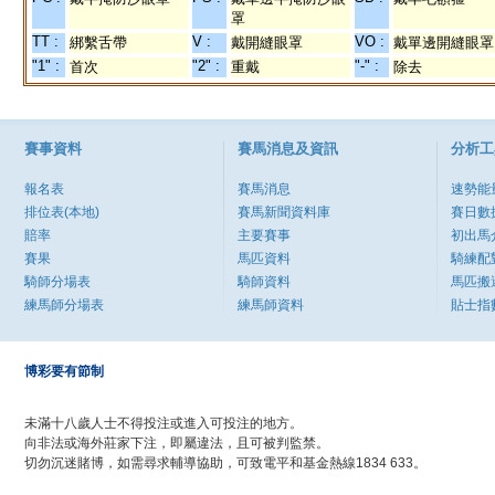
罩
TT :
V :
VO :
綁繫舌帶
戴開縫眼罩
戴單邊開縫眼罩
"1" :
"2" :
"-" :
首次
重戴
除去
賽事資料
賽馬消息及資訊
分析工
報名表
賽馬消息
速勢能
排位表(本地)
賽馬新聞資料庫
賽日數
賠率
主要賽事
初出馬
賽果
馬匹資料
騎練配
騎師分場表
騎師資料
馬匹搬
練馬師分場表
練馬師資料
貼士指
博彩要有節制
未滿十八歲人士不得投注或進入可投注的地方。
向非法或海外莊家下注，即屬違法，且可被判監禁。
切勿沉迷賭博，如需尋求輔導協助，可致電平和基金熱線1834 633。