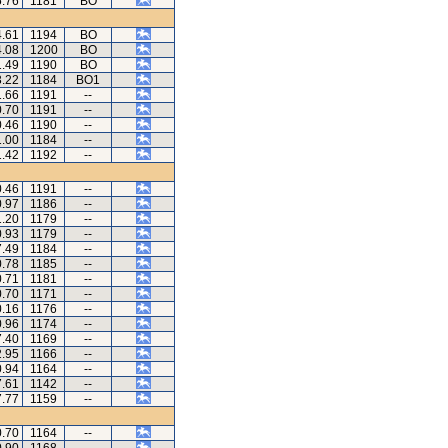
5.76
1181
BO
4.61
1194
BO
4.08
1200
BO
1.49
1190
BO
3.22
1184
BO1
1.66
1191
--
0.70
1191
--
0.46
1190
--
1.00
1184
--
1.42
1192
--
0.46
1191
--
0.97
1186
--
1.20
1179
--
0.93
1179
--
7.49
1184
--
0.78
1185
--
0.71
1181
--
0.70
1171
--
0.16
1176
--
0.96
1174
--
7.40
1169
--
2.95
1166
--
0.94
1164
--
7.61
1142
--
7.77
1159
--
0.70
1164
--