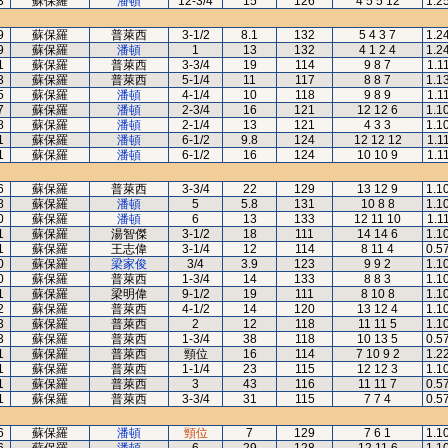
3
蘇保羅
潘頓
12-3/4
15
126
4 5 5 12
1.2
9
蘇保羅
普萊西
3-1/2
8.1
132
5 4 3 7
1.2
9
蘇保羅
潘頓
1
13
132
4 1 2 4
1.2
1
蘇保羅
普萊西
3-3/4
19
114
9 8 7
1.1
3
蘇保羅
普萊西
5-1/4
11
117
8 8 7
1.1
5
蘇保羅
潘頓
4-1/4
10
118
9 8 9
1.1
7
蘇保羅
潘頓
2-3/4
16
121
12 12 6
1.1
8
蘇保羅
潘頓
2-1/4
13
121
4 3 3
1.1
1
蘇保羅
潘頓
6-1/2
9.8
124
12 12 12
1.1
1
蘇保羅
潘頓
6-1/2
16
124
10 10 9
1.1
6
蘇保羅
普萊西
3-3/4
22
129
13 12 9
1.1
8
蘇保羅
潘頓
5
5.8
131
10 8 8
1.1
0
蘇保羅
潘頓
6
13
133
12 11 10
1.1
1
蘇保羅
湯智傑
3-1/2
18
111
14 14 6
1.1
1
蘇保羅
王志偉
3-1/4
12
114
8 11 4
0.5
0
蘇保羅
梁家俊
3/4
3.9
123
9 9 2
1.1
0
蘇保羅
普萊西
1-3/4
14
133
8 8 3
1.1
1
蘇保羅
梁明偉
9-1/2
19
111
8 10 8
1.1
2
蘇保羅
普萊西
4-1/2
14
120
13 12 4
1.1
3
蘇保羅
普萊西
2
12
118
11 11 5
1.1
3
蘇保羅
普萊西
1-3/4
38
118
10 13 5
0.5
1
蘇保羅
普萊西
頸位
16
114
7 10 9 2
1.2
1
蘇保羅
普萊西
1-1/4
23
115
12 12 3
1.1
1
蘇保羅
普萊西
3
43
116
11 11 7
0.5
1
蘇保羅
普萊西
3-3/4
31
115
7 7 4
0.5
6
蘇保羅
潘頓
頸位
7
129
7 6 1
1.1