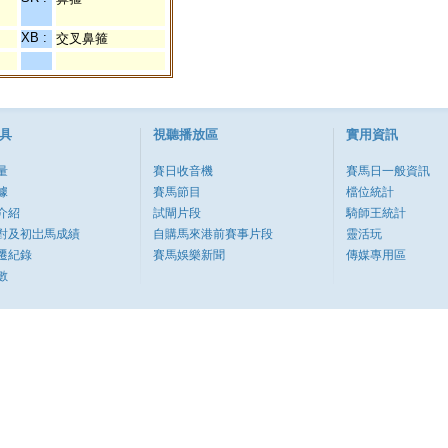
XB :
交叉鼻箍
具
視聽播放區
實用資訊
量
賽日收音機
賽馬日一般資訊
據
賽馬節目
檔位統計
介紹
試閘片段
騎師王統計
對及初岀馬成績
自購馬來港前賽事片段
靈活玩
遷紀錄
賽馬娛樂新聞
傳媒專用區
數