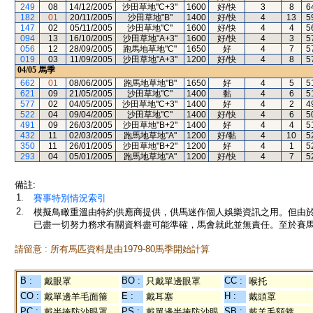
249
08
14/12/2005
沙田草地"C+3"
1600
好/快
3
8
6
182
01
20/11/2005
沙田草地"B"
1400
好/快
4
13
5
147
02
05/11/2005
沙田草地"C"
1600
好/快
4
4
5
094
13
16/10/2005
沙田草地"A+3"
1600
好/快
4
3
5
056
12
28/09/2005
跑馬地草地"C"
1650
好
4
7
5
019
03
11/09/2005
沙田草地"A+3"
1200
好/快
4
8
5
04/05
馬季
662
01
08/06/2005
跑馬地草地"B"
1650
好
4
5
5
621
09
21/05/2005
沙田草地"C"
1400
黏
4
6
5
577
02
04/05/2005
沙田草地"C+3"
1400
好
4
2
4
522
04
09/04/2005
沙田草地"C"
1400
好/快
4
6
5
491
09
26/03/2005
沙田草地"B+2"
1400
好
4
4
5
432
11
02/03/2005
跑馬地草地"A"
1200
好/黏
4
10
5
350
11
26/01/2005
沙田草地"B+2"
1200
好
4
1
5
293
04
05/01/2005
跑馬地草地"A"
1200
好/快
4
7
5
備註:
1.
賽事特別情況索引
2.
模擬鳥瞰重溫由特約供應商提供，供馬迷作個人娛樂資訊之用。但由
已盡一切努力務求有關資料盡可能準確，馬會就此並無責任。至於賽馬
請留意 : 所有馬匹資料是由1979-80馬季開始計算
B :
BO :
CC :
戴眼罩
只戴單邊眼罩
喉托
CO :
E :
H :
戴單邊羊毛面箍
戴耳塞
戴頭罩
PC :
PS :
SB :
戴半掩防沙眼罩
戴單邊半掩防沙眼
戴羊毛額箍