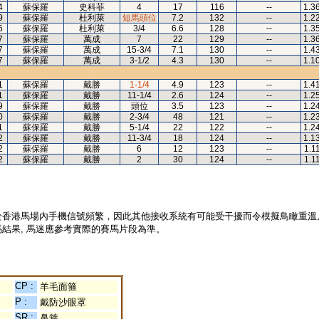
4
蘇保羅
史科菲
4
17
116
--
1.3
9
蘇保羅
杜利萊
短馬頭位
7.2
132
--
1.2
6
蘇保羅
杜利萊
3/4
6.6
128
--
1.3
7
蘇保羅
萬成
7
22
129
--
1.3
7
蘇保羅
萬成
15-3/4
7.1
130
--
1.4
7
蘇保羅
萬成
3-1/2
4.3
130
--
1.1
1
蘇保羅
戴勝
1-1/4
4.9
123
--
1.4
1
蘇保羅
戴勝
11-1/4
2.6
124
--
1.2
9
蘇保羅
戴勝
頭位
3.5
123
--
1.2
0
蘇保羅
戴勝
2-3/4
48
121
--
1.2
1
蘇保羅
戴勝
5-1/4
22
122
--
1.2
2
蘇保羅
戴勝
11-3/4
18
124
--
1.1
2
蘇保羅
戴勝
6
12
123
--
1.1
2
蘇保羅
戴勝
2
30
124
--
1.1
於香港馬場內手機信號頻繁，因此其他接收系統有可能受干擾而令模擬鳥瞰重溫
結果, 馬迷應參考實際的賽馬片段為準。
CP :
羊毛面箍
P :
戴防沙眼罩
SR :
鼻箍