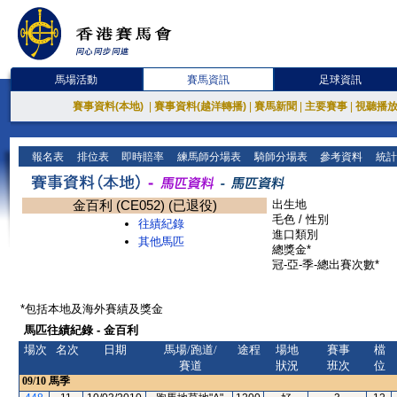
馬場活動
賽馬資訊
足球資訊
賽事資料(本地)
|
賽事資料(越洋轉播)
|
賽馬新聞
|
主要賽事
|
視聽播
報名表
排位表
即時賠率
練馬師分場表
騎師分場表
參考資料
統計
金百利 (CE052) (已退役)
出生地
毛色 / 性別
往績紀錄
進口類別
其他馬匹
總獎金*
冠-亞-季-總出賽次數*
*包括本地及海外賽績及獎金
馬匹往績紀錄 - 金百利
場次
名次
日期
馬場/跑道/
途程
場地
賽事
檔
賽道
狀況
班次
位
09/10
馬季