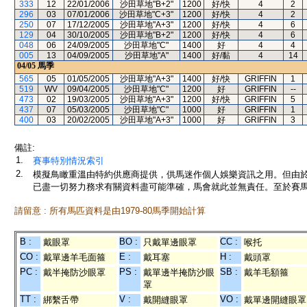
333
12
22/01/2006
沙田草地"B+2"
1200
好/快
4
2
296
03
07/01/2006
沙田草地"C+3"
1200
好/快
4
2
250
07
17/12/2005
沙田草地"A+3"
1200
好/快
4
6
129
04
30/10/2005
沙田草地"B+2"
1200
好/快
4
6
048
06
24/09/2005
沙田草地"C"
1400
好
4
4
005
13
04/09/2005
沙田草地"A"
1400
好/黏
4
14
04/05
馬季
565
05
01/05/2005
沙田草地"A+3"
1400
好/快
GRIFFIN
1
519
WV
09/04/2005
沙田草地"C"
1200
好
GRIFFIN
--
473
02
19/03/2005
沙田草地"A+3"
1200
好/快
GRIFFIN
5
437
07
05/03/2005
沙田草地"C"
1000
好
GRIFFIN
1
400
03
20/02/2005
沙田草地"A+3"
1000
好
GRIFFIN
3
備註:
1.
賽事特別情況索引
2.
模擬鳥瞰重溫由特約供應商提供，供馬迷作個人娛樂資訊之用。但由
已盡一切努力務求有關資料盡可能準確，馬會就此並無責任。至於賽馬
請留意 : 所有馬匹資料是由1979-80馬季開始計算
B :
BO :
CC :
戴眼罩
只戴單邊眼罩
喉托
CO :
E :
H :
戴單邊羊毛面箍
戴耳塞
戴頭罩
PC :
PS :
SB :
戴半掩防沙眼罩
戴單邊半掩防沙眼
戴羊毛額箍
罩
TT :
V :
VO :
綁繫舌帶
戴開縫眼罩
戴單邊開縫眼罩