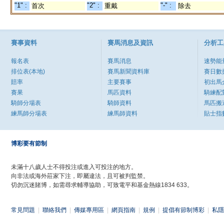
"1" :
"2" :
"-" :
首次
重戴
除去
賽事資料
賽馬消息及資訊
分析工
報名表
賽馬消息
速勢能
排位表(本地)
賽馬新聞資料庫
賽日數
賠率
主要賽事
初出馬
賽果
馬匹資料
騎練配
騎師分場表
騎師資料
馬匹搬
練馬師分場表
練馬師資料
貼士指
博彩要有節制
未滿十八歲人士不得投注或進入可投注的地方。
向非法或海外莊家下注，即屬違法，且可被判監禁。
切勿沉迷賭博，如需尋求輔導協助，可致電平和基金熱線1834 633。
常見問題
|
聯絡我們
|
傳媒專用區
|
網頁指南
|
規例
|
提倡有節制博彩
|
私隱