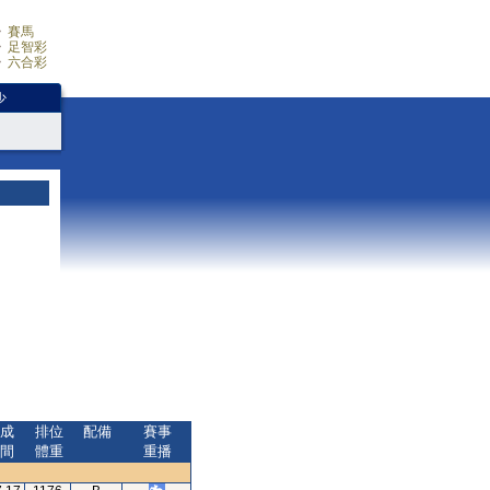
賽馬
足智彩
六合彩
少
成
排位
配備
賽事
間
體重
重播