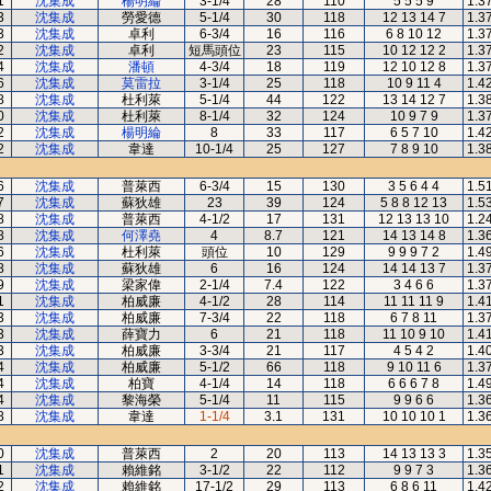
1
沈集成
楊明綸
3-1/4
28
110
5 5 5 9
1.3
3
沈集成
勞愛德
5-1/4
30
118
12 13 14 7
1.3
3
沈集成
卓利
6-3/4
16
116
6 8 10 12
1.3
2
沈集成
卓利
短馬頭位
23
115
10 12 12 2
1.3
4
沈集成
潘頓
4-3/4
18
119
12 10 12 8
1.3
6
沈集成
莫雷拉
3-1/4
25
118
10 9 11 4
1.4
8
沈集成
杜利萊
5-1/4
44
122
13 14 12 7
1.3
0
沈集成
杜利萊
8-1/4
32
124
10 9 7 9
1.3
2
沈集成
楊明綸
8
33
117
6 5 7 10
1.4
2
沈集成
韋達
10-1/4
25
127
7 8 9 10
1.3
6
沈集成
普萊西
6-3/4
15
130
3 5 6 4 4
1.5
7
沈集成
蘇狄雄
23
39
124
5 8 8 12 13
1.5
8
沈集成
普萊西
4-1/2
17
131
12 13 13 10
1.2
8
沈集成
何澤堯
4
8.7
121
14 13 14 8
1.3
6
沈集成
杜利萊
頭位
10
129
9 9 9 7 2
1.4
8
沈集成
蘇狄雄
6
16
124
14 14 13 7
1.3
9
沈集成
梁家偉
2-1/4
7.4
122
3 4 6 6
1.3
1
沈集成
柏威廉
4-1/2
28
114
11 11 11 9
1.4
3
沈集成
柏威廉
7-3/4
22
118
6 7 8 11
1.3
3
沈集成
薛寶力
6
21
118
11 10 9 10
1.4
3
沈集成
柏威廉
3-3/4
21
117
4 5 4 2
1.4
4
沈集成
柏威廉
5-1/2
66
118
9 10 11 6
1.3
4
沈集成
柏寶
4-1/4
14
118
6 6 6 7 8
1.4
4
沈集成
黎海榮
5-1/4
11
115
9 9 6 6
1.3
8
沈集成
韋達
1-1/4
3.1
131
10 10 10 1
1.3
0
沈集成
普萊西
2
20
113
14 13 13 3
1.3
1
沈集成
賴維銘
3-1/2
22
112
9 9 7 3
1.3
2
沈集成
賴維銘
17-1/2
29
113
6 8 6 11
1.4