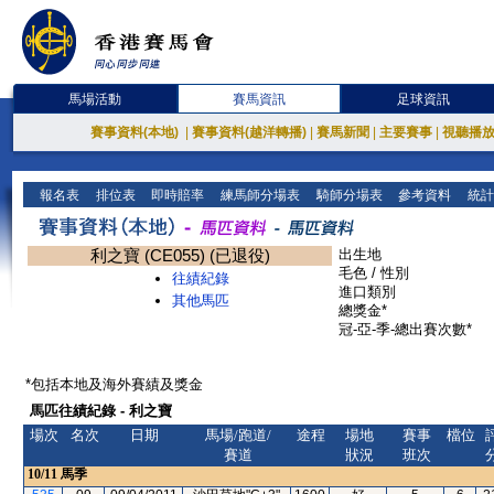
馬場活動
賽馬資訊
足球資訊
賽事資料(本地)
|
賽事資料(越洋轉播)
|
賽馬新聞
|
主要賽事
|
視聽播
報名表
排位表
即時賠率
練馬師分場表
騎師分場表
參考資料
統計
利之寶 (CE055) (已退役)
出生地
毛色 / 性別
往績紀錄
進口類別
其他馬匹
總獎金*
冠-亞-季-總出賽次數*
*包括本地及海外賽績及獎金
馬匹往績紀錄 - 利之寶
場次
名次
日期
馬場/跑道/
途程
場地
賽事
檔位
賽道
狀況
班次
10/11
馬季