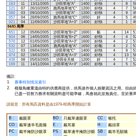
163
11
13/11/2005
沙田草地"A"
1400
好/快
4
8
5
121
07
26/10/2005
跑馬地草地"C"
1200
好/快
4
7
5
080
03
09/10/2005
沙田草地"A"
1200
好/快
4
9
4
057
04
28/09/2005
跑馬地草地"C"
1650
好
4
5
4
021
04
11/09/2005
沙田草地"A+3"
1400
好/快
4
1
4
04/05
馬季
651
12
05/06/2005
沙田草地"B+2"
1600
黏
4
14
5
604
06
14/05/2005
沙田草地"B+2"
1600
好/快
4
4
5
570
12
01/05/2005
沙田草地"A+3"
1600
好/快
4
2
5
532
07
13/04/2005
跑馬地草地"A"
1650
好/黏
4
2
5
522
03
09/04/2005
沙田草地"C"
1400
好/快
4
9
5
474
02
19/03/2005
沙田草地"A+3"
1400
好/快
4
13
5
438
08
05/03/2005
沙田全天候
1200
好
4
7
5
169
11
14/11/2004
沙田草地"A+3"
1400
好/快
4
5
5
備註:
1.
賽事特別情況索引
2.
模擬鳥瞰重溫由特約供應商提供，供馬迷作個人娛樂資訊之用。但由
已盡一切努力務求有關資料盡可能準確，馬會就此並無責任。至於賽馬
請留意 : 所有馬匹資料是由1979-80馬季開始計算
B :
BO :
CC :
戴眼罩
只戴單邊眼罩
喉托
CO :
E :
H :
戴單邊羊毛面箍
戴耳塞
戴頭罩
PC :
PS :
SB :
戴半掩防沙眼罩
戴單邊半掩防沙眼
戴羊毛額箍