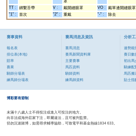
罩
TT :
V :
VO :
綁繫舌帶
戴開縫眼罩
戴單邊開縫眼罩
"1" :
"2" :
"-" :
首次
重戴
除去
賽事資料
賽馬消息及資訊
分析工
報名表
賽馬消息
速勢能
排位表(本地)
賽馬新聞資料庫
賽日數
賠率
主要賽事
初出馬
賽果
馬匹資料
騎練配
騎師分場表
騎師資料
馬匹搬
練馬師分場表
練馬師資料
貼士指
博彩要有節制
未滿十八歲人士不得投注或進入可投注的地方。
向非法或海外莊家下注，即屬違法，且可被判監禁。
切勿沉迷賭博，如需尋求輔導協助，可致電平和基金熱線1834 633。