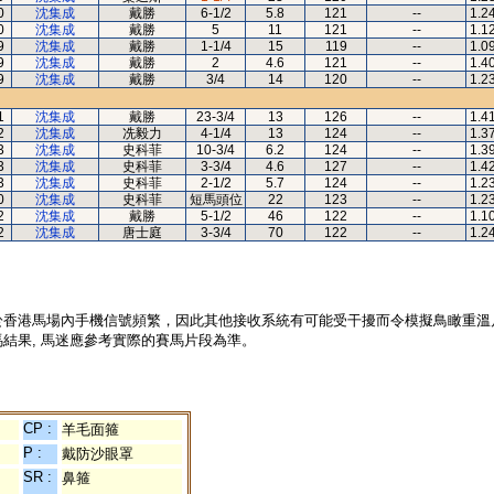
0
沈集成
戴勝
6-1/2
5.8
121
--
1.2
0
沈集成
戴勝
5
11
121
--
1.1
9
沈集成
戴勝
1-1/4
15
119
--
1.0
9
沈集成
戴勝
2
4.6
121
--
1.4
9
沈集成
戴勝
3/4
14
120
--
1.2
1
沈集成
戴勝
23-3/4
13
126
--
1.4
2
沈集成
冼毅力
4-1/4
13
124
--
1.3
3
沈集成
史科菲
10-3/4
6.2
124
--
1.3
3
沈集成
史科菲
3-3/4
4.6
127
--
1.4
3
沈集成
史科菲
2-1/2
5.7
124
--
1.2
0
沈集成
史科菲
短馬頭位
22
123
--
1.2
2
沈集成
戴勝
5-1/2
46
122
--
1.1
2
沈集成
唐士庭
3-3/4
70
122
--
1.2
於香港馬場內手機信號頻繁，因此其他接收系統有可能受干擾而令模擬鳥瞰重溫
結果, 馬迷應參考實際的賽馬片段為準。
CP :
羊毛面箍
P :
戴防沙眼罩
SR :
鼻箍