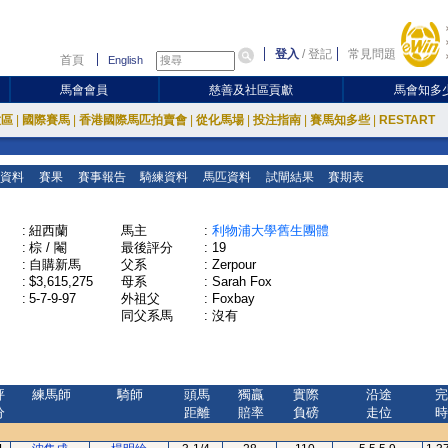
登入
/
登記
常見問題
首頁
English
馬會會員
慈善及社區貢獻
馬會知多
放區
|
國際賽馬
|
香港國際馬匹拍賣會
|
從化馬場
|
投注指南
|
賽馬知多些
|
RESTART
資料
賽果
賽事報告
騎練資料
馬匹資料
試閘結果
賽期表
:
紐西蘭
馬主
:
利物浦大學舊生團體
:
棕 / 閹
最後評分
:
19
:
自購新馬
父系
:
Zerpour
:
$3,615,275
母系
:
Sarah Fox
:
5-7-9-97
外祖父
:
Foxbay
同父系馬
:
沒有
評
練馬師
騎師
頭馬
獨贏
實際
沿途
完
分
距離
賠率
負磅
走位
時