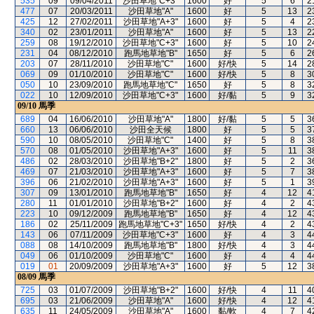
535
09
09/04/2011
沙田草地"C+3"
1600
好
5
6
2
477
07
20/03/2011
沙田草地"A"
1600
好
5
13
2
425
12
27/02/2011
沙田草地"A+3"
1600
好
5
4
2
340
02
23/01/2011
沙田草地"A"
1600
好
5
13
2
259
08
19/12/2010
沙田草地"C+3"
1600
好
5
10
2
231
04
08/12/2010
跑馬地草地"B"
1650
好
5
6
2
203
07
28/11/2010
沙田草地"C"
1600
好/快
5
14
2
069
09
01/10/2010
沙田草地"C"
1600
好/快
5
8
3
050
10
23/09/2010
跑馬地草地"C"
1650
好
5
8
3
022
10
12/09/2010
沙田草地"C+3"
1600
好/黏
5
9
3
09/10
馬季
689
04
16/06/2010
沙田草地"A"
1800
好/黏
5
5
3
660
13
06/06/2010
沙田全天候
1800
好
5
5
3
590
10
08/05/2010
沙田草地"C"
1400
好
5
8
3
570
08
01/05/2010
沙田草地"A+3"
1600
好
5
11
3
486
02
28/03/2010
沙田草地"B+2"
1800
好
5
2
3
469
07
21/03/2010
沙田草地"A+3"
1600
好
5
7
3
396
06
21/02/2010
沙田草地"A+3"
1600
好
5
1
3
307
09
13/01/2010
跑馬地草地"B"
1650
好
4
12
4
280
11
01/01/2010
沙田草地"B+2"
1600
好
4
2
4
223
10
09/12/2009
跑馬地草地"B"
1650
好
4
12
4
186
02
25/11/2009
跑馬地草地"C+3"
1650
好/快
4
2
4
143
06
07/11/2009
沙田草地"C+3"
1600
好
4
3
4
088
08
14/10/2009
跑馬地草地"B"
1800
好/快
4
3
4
049
06
01/10/2009
沙田草地"C"
1600
好
4
4
4
019
01
20/09/2009
沙田草地"A+3"
1600
好
5
12
3
08/09
馬季
725
03
01/07/2009
沙田草地"B+2"
1600
好/快
4
11
4
695
03
21/06/2009
沙田草地"A"
1600
好/快
4
12
4
635
11
24/05/2009
沙田草地"A"
1600
黏/軟
4
7
4