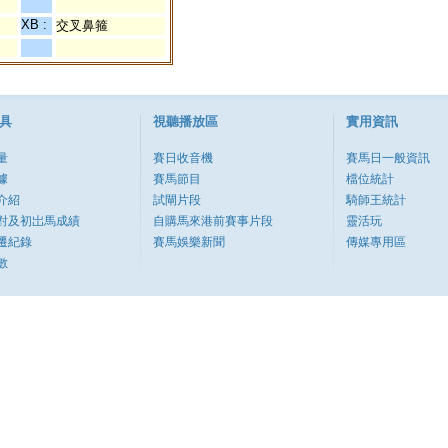
XB :
交叉鼻箍
具
視聽播放區
實用資訊
量
賽日收音機
賽馬日一般資訊
據
賽馬節目
檔位統計
介紹
試閘片段
騎師王統計
對及初岀馬成績
自購馬來港前賽事片段
靈活玩
遷紀錄
賽馬娛樂新聞
傳媒專用區
數