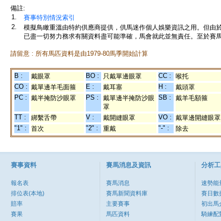
備註:
1.
賽事特別情況索引
2.
模擬鳥瞰重溫由特約供應商提供，供馬迷作個人娛樂資訊之用。但由
已盡一切努力務求有關資料盡可能準確，馬會就此並無責任。至於賽馬
請留意 : 所有馬匹資料是由1979-80馬季開始計算
B :
BO :
CC :
戴眼罩
只戴單邊眼罩
喉托
CO :
E :
H :
戴單邊羊毛面箍
戴耳塞
戴頭罩
PC :
PS :
SB :
戴半掩防沙眼罩
戴單邊半掩防沙眼
戴羊毛額箍
罩
TT :
V :
VO :
綁繫舌帶
戴開縫眼罩
戴單邊開縫眼罩
"1" :
"2" :
"-" :
首次
重戴
除去
賽事資料
賽馬消息及資訊
分析工
報名表
賽馬消息
速勢能
排位表(本地)
賽馬新聞資料庫
賽日數
賠率
主要賽事
初出馬
賽果
馬匹資料
騎練配