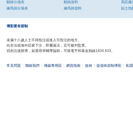
騎師分場表
騎師資料
馬匹搬
練馬師分場表
練馬師資料
貼士指
博彩要有節制
未滿十八歲人士不得投注或進入可投注的地方。
向非法或海外莊家下注，即屬違法，且可被判監禁。
切勿沉迷賭博，如需尋求輔導協助，可致電平和基金熱線1834 633。
常見問題
|
聯絡我們
|
傳媒專用區
|
網頁指南
|
規例
|
提倡有節制博彩
|
私隱