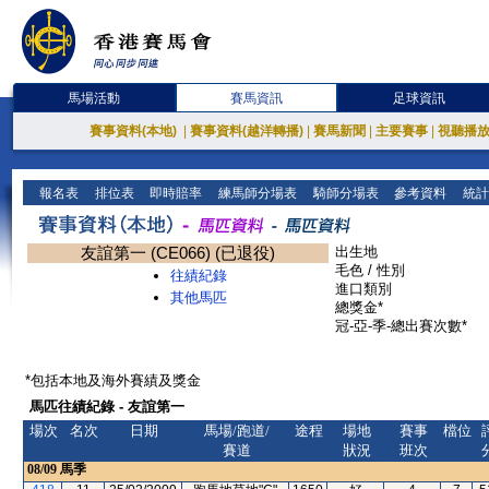
馬場活動
賽馬資訊
足球資訊
賽事資料(本地)
|
賽事資料(越洋轉播)
|
賽馬新聞
|
主要賽事
|
視聽播
報名表
排位表
即時賠率
練馬師分場表
騎師分場表
參考資料
統計
友誼第一 (CE066) (已退役)
出生地
毛色 / 性別
往績紀錄
進口類別
其他馬匹
總獎金*
冠-亞-季-總出賽次數*
*包括本地及海外賽績及獎金
馬匹往績紀錄 - 友誼第一
場次
名次
日期
馬場/跑道/
途程
場地
賽事
檔位
賽道
狀況
班次
08/09
馬季