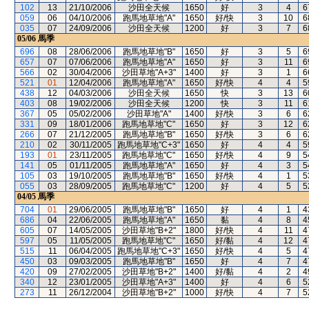
102
13
21/10/2006
沙田全天候
1650
好
3
4
6
059
06
04/10/2006
跑馬地草地"A"
1650
好/快
3
10
6
035
07
24/09/2006
沙田全天候
1200
好
3
7
6
05/06
馬季
696
08
28/06/2006
跑馬地草地"B"
1650
好
3
5
6
657
07
07/06/2006
跑馬地草地"A"
1650
好
3
11
6
566
02
30/04/2006
沙田草地"A+3"
1400
好
3
1
6
521
01
12/04/2006
跑馬地草地"A"
1650
好/快
4
4
5
438
12
04/03/2006
沙田全天候
1650
快
3
13
6
403
08
19/02/2006
沙田全天候
1200
快
3
11
6
367
05
05/02/2006
沙田草地"A"
1400
好/快
3
6
6
331
09
18/01/2006
跑馬地草地"C"
1650
好
3
12
6
266
07
21/12/2005
跑馬地草地"B"
1650
好/快
3
6
6
210
02
30/11/2005
跑馬地草地"C+3"
1650
好
4
4
5
193
01
23/11/2005
跑馬地草地"C"
1650
好/快
4
9
5
141
05
01/11/2005
跑馬地草地"A"
1650
好
4
3
5
105
03
19/10/2005
跑馬地草地"B"
1650
好/快
4
1
5
055
03
28/09/2005
跑馬地草地"C"
1200
好
4
5
5
04/05
馬季
704
01
29/06/2005
跑馬地草地"B"
1650
好
4
1
4
686
04
22/06/2005
跑馬地草地"A"
1650
黏
4
8
4
605
07
14/05/2005
沙田草地"B+2"
1800
好/快
4
11
4
597
05
11/05/2005
跑馬地草地"C"
1650
好/黏
4
12
4
515
11
06/04/2005
跑馬地草地"C+3"
1650
好/快
4
5
4
450
03
09/03/2005
跑馬地草地"B"
1650
好
4
7
4
420
09
27/02/2005
沙田草地"B+2"
1400
好/黏
4
2
4
340
12
23/01/2005
沙田草地"A+3"
1400
好
4
6
5
273
11
26/12/2004
沙田草地"B+2"
1000
好/快
4
7
5