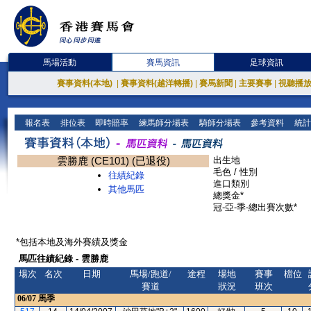
馬場活動
賽馬資訊
足球資訊
賽事資料(本地)
|
賽事資料(越洋轉播)
|
賽馬新聞
|
主要賽事
|
視聽播
報名表
排位表
即時賠率
練馬師分場表
騎師分場表
參考資料
統計
雲勝鹿 (CE101) (已退役)
出生地
毛色 / 性別
往績紀錄
進口類別
其他馬匹
總獎金*
冠-亞-季-總出賽次數*
*包括本地及海外賽績及獎金
馬匹往績紀錄 - 雲勝鹿
場次
名次
日期
馬場/跑道/
途程
場地
賽事
檔位
賽道
狀況
班次
06/07
馬季