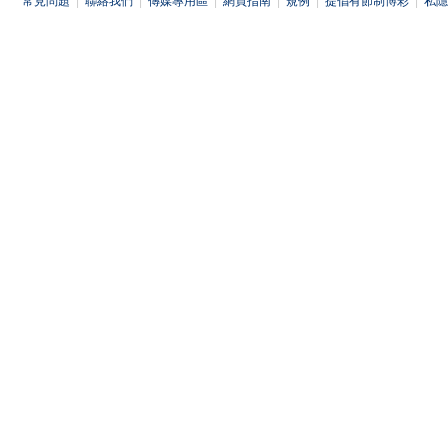
常見問題
|
聯絡我們
|
傳媒專用區
|
網頁指南
|
規例
|
提倡有節制博彩
|
私隱