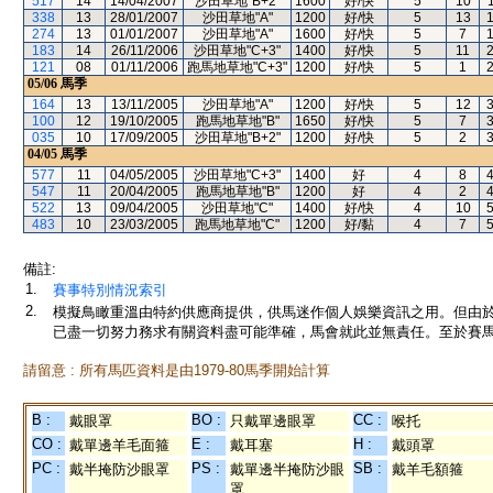
517
14
14/04/2007
沙田草地"B+2"
1600
好/快
5
10
338
13
28/01/2007
沙田草地"A"
1200
好/快
5
13
274
13
01/01/2007
沙田草地"A"
1600
好/快
5
7
183
14
26/11/2006
沙田草地"C+3"
1400
好/快
5
11
121
08
01/11/2006
跑馬地草地"C+3"
1200
好/快
5
1
05/06
馬季
164
13
13/11/2005
沙田草地"A"
1200
好/快
5
12
100
12
19/10/2005
跑馬地草地"B"
1650
好/快
5
7
035
10
17/09/2005
沙田草地"B+2"
1200
好/快
5
2
04/05
馬季
577
11
04/05/2005
沙田草地"C+3"
1400
好
4
8
547
11
20/04/2005
跑馬地草地"B"
1200
好
4
2
522
13
09/04/2005
沙田草地"C"
1400
好/快
4
10
483
10
23/03/2005
跑馬地草地"C"
1200
好/黏
4
7
備註:
1.
賽事特別情況索引
2.
模擬鳥瞰重溫由特約供應商提供，供馬迷作個人娛樂資訊之用。但由
已盡一切努力務求有關資料盡可能準確，馬會就此並無責任。至於賽馬
請留意 : 所有馬匹資料是由1979-80馬季開始計算
B :
BO :
CC :
戴眼罩
只戴單邊眼罩
喉托
CO :
E :
H :
戴單邊羊毛面箍
戴耳塞
戴頭罩
PC :
PS :
SB :
戴半掩防沙眼罩
戴單邊半掩防沙眼
戴羊毛額箍
罩