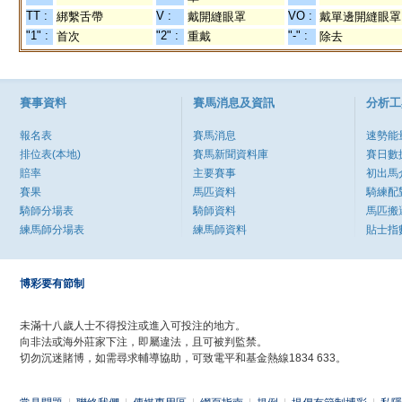
TT :
V :
VO :
綁繫舌帶
戴開縫眼罩
戴單邊開縫眼罩
"1" :
"2" :
"-" :
首次
重戴
除去
賽事資料
賽馬消息及資訊
分析工
報名表
賽馬消息
速勢能
排位表(本地)
賽馬新聞資料庫
賽日數
賠率
主要賽事
初出馬
賽果
馬匹資料
騎練配
騎師分場表
騎師資料
馬匹搬
練馬師分場表
練馬師資料
貼士指
博彩要有節制
未滿十八歲人士不得投注或進入可投注的地方。
向非法或海外莊家下注，即屬違法，且可被判監禁。
切勿沉迷賭博，如需尋求輔導協助，可致電平和基金熱線1834 633。