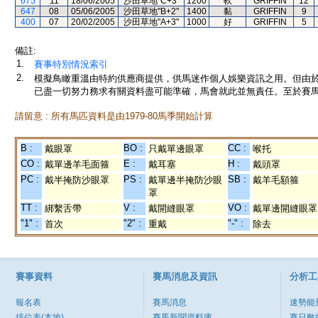
675
11
18/06/2005
沙田草地"C+3"
1200
軟
GRIFFIN
12
647
08
05/06/2005
沙田草地"B+2"
1400
黏
GRIFFIN
9
400
07
20/02/2005
沙田草地"A+3"
1000
好
GRIFFIN
5
備註:
1.
賽事特別情況索引
2.
模擬鳥瞰重溫由特約供應商提供，供馬迷作個人娛樂資訊之用。但由
已盡一切努力務求有關資料盡可能準確，馬會就此並無責任。至於賽馬
請留意 : 所有馬匹資料是由1979-80馬季開始計算
B :
BO :
CC :
戴眼罩
只戴單邊眼罩
喉托
CO :
E :
H :
戴單邊羊毛面箍
戴耳塞
戴頭罩
PC :
PS :
SB :
戴半掩防沙眼罩
戴單邊半掩防沙眼
戴羊毛額箍
罩
TT :
V :
VO :
綁繫舌帶
戴開縫眼罩
戴單邊開縫眼罩
"1" :
"2" :
"-" :
首次
重戴
除去
賽事資料
賽馬消息及資訊
分析工
報名表
賽馬消息
速勢能
排位表(本地)
賽馬新聞資料庫
賽日數