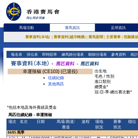
馬場活動
賽馬資訊
足球資訊
賽事資料(本地)
|
賽事資料(越洋轉播)
|
賽馬新聞
|
主要賽事
|
視聽播
報名表
排位表
即時賠率
練馬師分場表
騎師分場表
參考資料
統計
幸運辣椒 (CE103) (已退役)
出生地
毛色 / 性別
往績紀錄
進口類別
其他馬匹
總獎金*
冠-亞-季-總出賽次數*
*包括本地及海外賽績及獎金
馬匹往績紀錄 - 幸運辣椒
場次
名次
日期
馬場/跑道/
途程
場地
賽事
檔位
賽道
狀況
班次
04/05
馬季