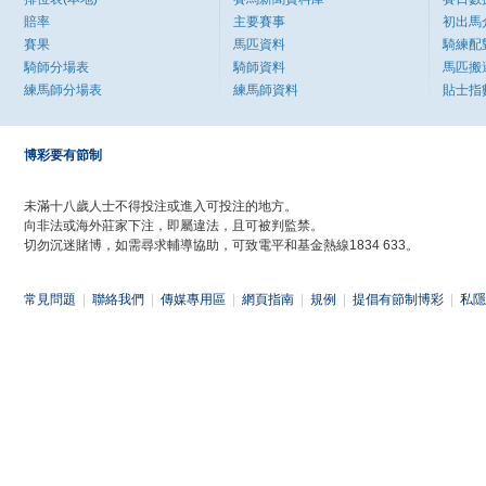
賠率
主要賽事
初出馬
賽果
馬匹資料
騎練配
騎師分場表
騎師資料
馬匹搬
練馬師分場表
練馬師資料
貼士指
博彩要有節制
未滿十八歲人士不得投注或進入可投注的地方。
向非法或海外莊家下注，即屬違法，且可被判監禁。
切勿沉迷賭博，如需尋求輔導協助，可致電平和基金熱線1834 633。
常見問題
|
聯絡我們
|
傳媒專用區
|
網頁指南
|
規例
|
提倡有節制博彩
|
私隱