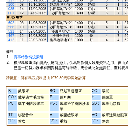
217
10
03/12/2005
沙田全天候
1200
好
5
7
2
100
08
19/10/2005
跑馬地草地"B"
1650
好/快
5
1
2
035
14
17/09/2005
沙田草地"B+2"
1200
好/快
5
14
2
001
12
04/09/2005
沙田草地"A"
1400
好/黏
5
7
2
04/05
馬季
602
08
14/05/2005
沙田草地"B+2"
1400
好/快
5
14
3
566
10
01/05/2005
沙田草地"A+3"
1000
好/快
4
10
4
521
14
09/04/2005
沙田草地"C"
1400
好/快
4
9
4
467
12
16/03/2005
沙田全天候
1200
快
4
7
5
412
11
23/02/2005
跑馬地草地"C"
1000
好
4
4
5
備註:
1.
賽事特別情況索引
2.
模擬鳥瞰重溫由特約供應商提供，供馬迷作個人娛樂資訊之用。但由
已盡一切努力務求有關資料盡可能準確，馬會就此並無責任。至於賽馬
請留意 : 所有馬匹資料是由1979-80馬季開始計算
B :
BO :
CC :
戴眼罩
只戴單邊眼罩
喉托
CO :
E :
H :
戴單邊羊毛面箍
戴耳塞
戴頭罩
PC :
PS :
SB :
戴半掩防沙眼罩
戴單邊半掩防沙眼
戴羊毛額箍
罩
TT :
V :
VO :
綁繫舌帶
戴開縫眼罩
戴單邊開縫眼罩
"1" :
"2" :
"-" :
首次
重戴
除去