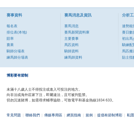
賽事資料
賽馬消息及資訊
分析工
報名表
賽馬消息
速勢能
排位表(本地)
賽馬新聞資料庫
賽日數
賠率
主要賽事
初出馬
賽果
馬匹資料
騎練配
騎師分場表
騎師資料
馬匹搬
練馬師分場表
練馬師資料
貼士指
博彩要有節制
未滿十八歲人士不得投注或進入可投注的地方。
向非法或海外莊家下注，即屬違法，且可被判監禁。
切勿沉迷賭博，如需尋求輔導協助，可致電平和基金熱線1834 633。
常見問題
|
聯絡我們
|
傳媒專用區
|
網頁指南
|
規例
|
提倡有節制博彩
|
私隱