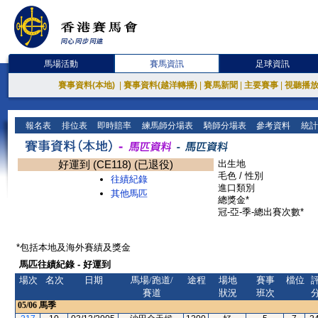
馬場活動
賽馬資訊
足球資訊
賽事資料(本地)
|
賽事資料(越洋轉播)
|
賽馬新聞
|
主要賽事
|
視聽播
報名表
排位表
即時賠率
練馬師分場表
騎師分場表
參考資料
統計
好運到 (CE118) (已退役)
出生地
毛色 / 性別
往績紀錄
進口類別
其他馬匹
總獎金*
冠-亞-季-總出賽次數*
*包括本地及海外賽績及獎金
馬匹往績紀錄 - 好運到
場次
名次
日期
馬場/跑道/
途程
場地
賽事
檔位
賽道
狀況
班次
05/06
馬季