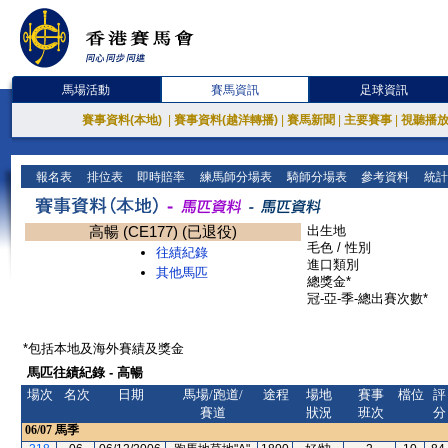
馬場活動
賽馬資訊
足球資訊
賽事資料(本地)
|
賽事資料(越洋轉播)
|
賽馬新聞
|
主要賽事
|
視聽播
報名表
排位表
即時賠率
練馬師分場表
騎師分場表
參考資料
統計
高暢 (CE177) (已退役)
出生地
毛色 / 性別
往績紀錄
進口類別
其他馬匹
總獎金*
冠-亞-季-總出賽次數*
*包括本地及海外賽績及獎金
馬匹往績紀錄 - 高暢
場次
名次
日期
馬場/跑道/
途程
場地
賽事
檔位
評
賽道
狀況
班次
分
06/07
馬季