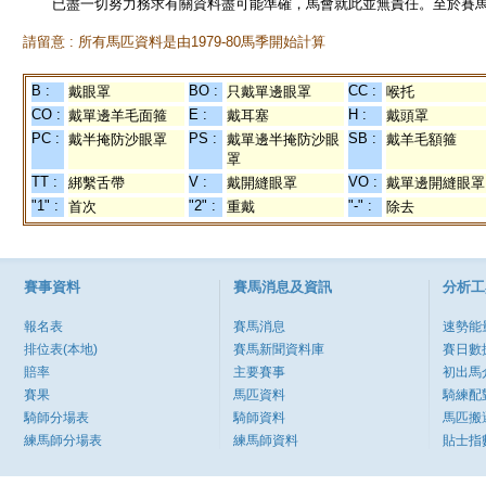
已盡一切努力務求有關資料盡可能準確，馬會就此並無責任。至於賽馬
請留意 : 所有馬匹資料是由1979-80馬季開始計算
B :
BO :
CC :
戴眼罩
只戴單邊眼罩
喉托
CO :
E :
H :
戴單邊羊毛面箍
戴耳塞
戴頭罩
PC :
PS :
SB :
戴半掩防沙眼罩
戴單邊半掩防沙眼
戴羊毛額箍
罩
TT :
V :
VO :
綁繫舌帶
戴開縫眼罩
戴單邊開縫眼罩
"1" :
"2" :
"-" :
首次
重戴
除去
賽事資料
賽馬消息及資訊
分析工
報名表
賽馬消息
速勢能
排位表(本地)
賽馬新聞資料庫
賽日數
賠率
主要賽事
初出馬
賽果
馬匹資料
騎練配
騎師分場表
騎師資料
馬匹搬
練馬師分場表
練馬師資料
貼士指