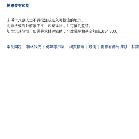
博彩要有節制
未滿十八歲人士不得投注或進入可投注的地方。
向非法或海外莊家下注，即屬違法，且可被判監禁。
切勿沉迷賭博，如需尋求輔導協助，可致電平和基金熱線1834 633。
常見問題
|
聯絡我們
|
傳媒專用區
|
網頁指南
|
規例
|
提倡有節制博彩
|
私隱