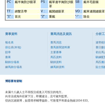
PC :
PS :
SB :
戴半掩防沙眼罩
戴單邊半掩防沙眼
戴羊毛額箍
罩
TT :
V :
VO :
綁繫舌帶
戴開縫眼罩
戴單邊開縫眼罩
"1" :
"2" :
"-" :
首次
重戴
除去
賽事資料
賽馬消息及資訊
分析工
報名表
賽馬消息
速勢能
排位表(本地)
賽馬新聞資料庫
賽日數
賠率
主要賽事
初出馬
賽果
馬匹資料
騎練配
騎師分場表
騎師資料
馬匹搬
練馬師分場表
練馬師資料
貼士指
博彩要有節制
未滿十八歲人士不得投注或進入可投注的地方。
向非法或海外莊家下注，即屬違法，且可被判監禁。
切勿沉迷賭博，如需尋求輔導協助，可致電平和基金熱線1834 633。