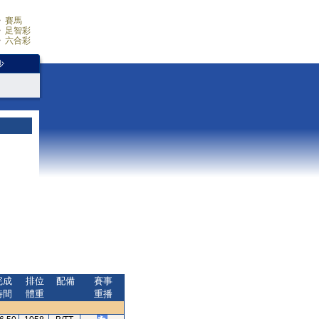
賽馬
足智彩
六合彩
少
完成
排位
配備
賽事
時間
體重
重播