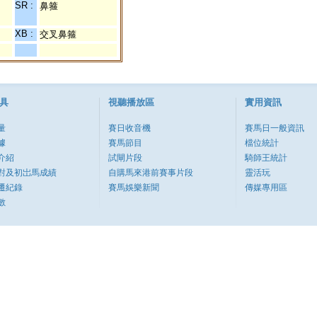
SR :
鼻箍
XB :
交叉鼻箍
具
視聽播放區
實用資訊
量
賽日收音機
賽馬日一般資訊
據
賽馬節目
檔位統計
介紹
試閘片段
騎師王統計
對及初岀馬成績
自購馬來港前賽事片段
靈活玩
遷紀錄
賽馬娛樂新聞
傳媒專用區
數