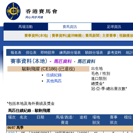
馬場活動
賽馬資訊
足球資訊
賽事資料(本地)
|
賽事資料(越洋轉播)
|
賽馬新聞
|
主要賽事
|
視聽播
報名表
排位表
即時賠率
練馬師分場表
騎師分場表
參考資料
統計
駿駒飛躍 (CE186) (已退役)
出生地
毛色 / 性別
往績紀錄
進口類別
其他馬匹
總獎金*
冠-亞-季-總出賽次數*
*包括本地及海外賽績及獎金
馬匹往績紀錄 - 駿駒飛躍
場次
名次
日期
馬場/跑道/
途程
場地
賽事
檔位
賽道
狀況
班次
06/07
馬季