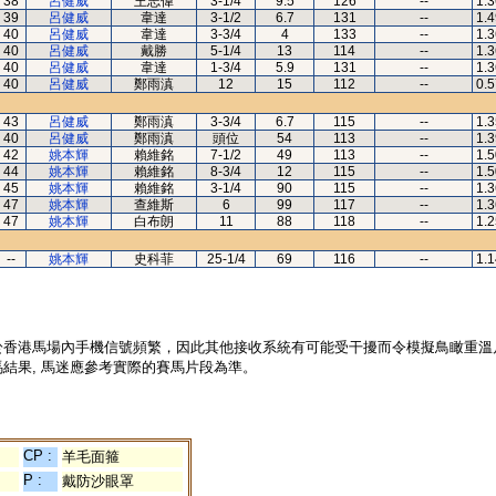
38
呂健威
王志偉
3-1/4
9.5
126
--
1.3
39
呂健威
韋達
3-1/2
6.7
131
--
1.4
40
呂健威
韋達
3-3/4
4
133
--
1.3
40
呂健威
戴勝
5-1/4
13
114
--
1.3
40
呂健威
韋達
1-3/4
5.9
131
--
1.3
40
呂健威
鄭雨滇
12
15
112
--
0.5
43
呂健威
鄭雨滇
3-3/4
6.7
115
--
1.3
40
呂健威
鄭雨滇
頭位
54
113
--
1.3
42
姚本輝
賴維銘
7-1/2
49
113
--
1.5
44
姚本輝
賴維銘
8-3/4
12
115
--
1.5
45
姚本輝
賴維銘
3-1/4
90
115
--
1.3
47
姚本輝
查維斯
6
99
117
--
1.3
47
姚本輝
白布朗
11
88
118
--
1.2
--
姚本輝
史科菲
25-1/4
69
116
--
1.1
於香港馬場內手機信號頻繁，因此其他接收系統有可能受干擾而令模擬鳥瞰重溫
結果, 馬迷應參考實際的賽馬片段為準。
CP :
羊毛面箍
P :
戴防沙眼罩