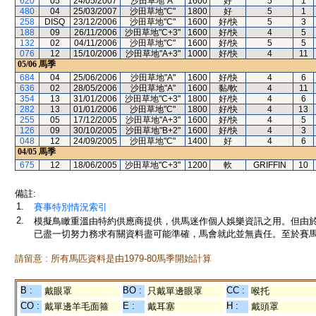
620
05
24/05/2007
沙田草地"A"
1600
好
5
1
480
04
25/03/2007
沙田草地"C"
1800
好
5
1
258
DISQ
23/12/2006
沙田草地"C"
1600
好/快
5
3
188
09
26/11/2006
沙田草地"C+3"
1600
好/快
4
5
132
02
04/11/2006
沙田草地"C"
1600
好/快
5
5
076
12
15/10/2006
沙田草地"A+3"
1000
好/快
4
11
05/06
馬季
684
04
25/06/2006
沙田草地"A"
1600
好/快
4
6
636
02
28/05/2006
沙田草地"A"
1600
黏/軟
4
11
354
13
31/01/2006
沙田草地"C+3"
1800
好/快
4
6
282
13
01/01/2006
沙田草地"C"
1800
好/快
4
13
255
05
17/12/2005
沙田草地"A+3"
1600
好/快
4
5
126
09
30/10/2005
沙田草地"B+2"
1600
好/快
4
3
048
12
24/09/2005
沙田草地"C"
1400
好
4
6
04/05
馬季
675
12
18/06/2005
沙田草地"C+3"
1200
軟
GRIFFIN
10
備註:
1.
賽事特別情況索引
2.
模擬鳥瞰重溫由特約供應商提供，供馬迷作個人娛樂資訊之用。但由
已盡一切努力務求有關資料盡可能準確，馬會就此並無責任。至於賽馬
請留意 : 所有馬匹資料是由1979-80馬季開始計算
B :
BO :
CC :
戴眼罩
只戴單邊眼罩
喉托
CO :
E :
H :
戴單邊羊毛面箍
戴耳塞
戴頭罩