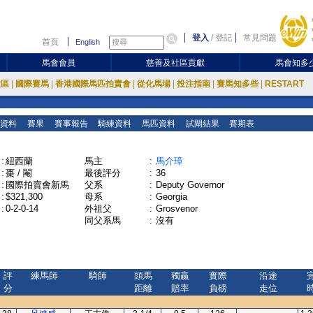
登入
/
登記
常見問題
首頁
English
馬會會員
慈善及社區貢獻
馬會知多
放區
|
國際賽馬
|
香港國際馬匹拍賣會
|
從化馬場
|
投注指南
|
賽馬知多些
|
RESTART
資料
賽果
賽事報告
騎練資料
馬匹資料
試閘結果
賽期表
:
紐西蘭
馬主
:
馬介璋
:
棗 / 閹
最後評分
:
36
:
國際拍賣會新馬
父系
:
Deputy Governor
:
$321,300
母系
:
Georgia
:
0-2-0-14
外祖父
:
Grosvenor
同父系馬
:
沒有
評
練馬師
騎師
頭馬
獨贏
實際
沿途
分
距離
賠率
負磅
走位