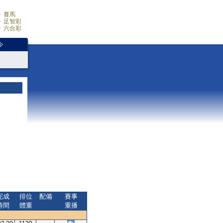
賽馬
足智彩
六合彩
少
完成
排位
配備
賽事
時間
體重
重播