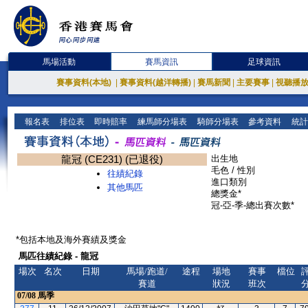
馬場活動
賽馬資訊
足球資訊
賽事資料(本地)
|
賽事資料(越洋轉播)
|
賽馬新聞
|
主要賽事
|
視聽播
報名表
排位表
即時賠率
練馬師分場表
騎師分場表
參考資料
統計
龍冠 (CE231) (已退役)
出生地
毛色 / 性別
往績紀錄
進口類別
其他馬匹
總獎金*
冠-亞-季-總出賽次數*
*包括本地及海外賽績及獎金
馬匹往績紀錄 - 龍冠
場次
名次
日期
馬場/跑道/
途程
場地
賽事
檔位
賽道
狀況
班次
07/08
馬季