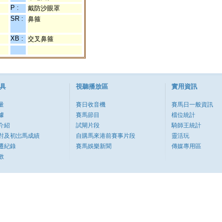
P :
戴防沙眼罩
SR :
鼻箍
XB :
交叉鼻箍
具
視聽播放區
實用資訊
量
賽日收音機
賽馬日一般資訊
據
賽馬節目
檔位統計
介紹
試閘片段
騎師王統計
對及初岀馬成績
自購馬來港前賽事片段
靈活玩
遷紀錄
賽馬娛樂新聞
傳媒專用區
數