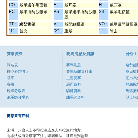
CO :
E :
H :
戴單邊羊毛面箍
戴耳塞
戴頭罩
PC :
PS :
SB :
戴半掩防沙眼罩
戴單邊半掩防沙眼
戴羊毛額箍
罩
TT :
V :
VO :
綁繫舌帶
戴開縫眼罩
戴單邊開縫眼罩
"1" :
"2" :
"-" :
首次
重戴
除去
賽事資料
賽馬消息及資訊
分析工
報名表
賽馬消息
速勢能
排位表(本地)
賽馬新聞資料庫
賽日數
賠率
主要賽事
初出馬
賽果
馬匹資料
騎練配
騎師分場表
騎師資料
馬匹搬
練馬師分場表
練馬師資料
貼士指
博彩要有節制
未滿十八歲人士不得投注或進入可投注的地方。
向非法或海外莊家下注，即屬違法，且可被判監禁。