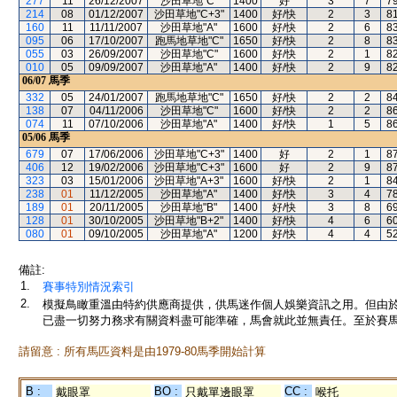
277
11
26/12/2007
沙田草地"C"
1400
好
3
7
7
214
08
01/12/2007
沙田草地"C+3"
1400
好/快
2
3
8
160
11
11/11/2007
沙田草地"A"
1600
好/快
2
6
8
095
06
17/10/2007
跑馬地草地"C"
1650
好/快
2
8
8
055
03
26/09/2007
沙田草地"C"
1600
好/快
2
1
8
010
05
09/09/2007
沙田草地"A"
1400
好/快
2
9
8
06/07
馬季
332
05
24/01/2007
跑馬地草地"C"
1650
好/快
2
2
8
138
07
04/11/2006
沙田草地"C"
1600
好/快
2
2
8
074
11
07/10/2006
沙田草地"A"
1400
好/快
1
5
8
05/06
馬季
679
07
17/06/2006
沙田草地"C+3"
1400
好
2
1
8
406
12
19/02/2006
沙田草地"C+3"
1600
好
2
9
8
323
03
15/01/2006
沙田草地"A+3"
1600
好/快
2
1
8
238
01
11/12/2005
沙田草地"A"
1400
好/快
3
4
7
189
01
20/11/2005
沙田草地"B"
1400
好/快
3
8
6
128
01
30/10/2005
沙田草地"B+2"
1400
好/快
4
6
6
080
01
09/10/2005
沙田草地"A"
1200
好/快
4
4
5
備註:
1.
賽事特別情況索引
2.
模擬鳥瞰重溫由特約供應商提供，供馬迷作個人娛樂資訊之用。但由
已盡一切努力務求有關資料盡可能準確，馬會就此並無責任。至於賽馬
請留意 : 所有馬匹資料是由1979-80馬季開始計算
B :
BO :
CC :
戴眼罩
只戴單邊眼罩
喉托