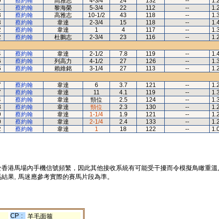
9
蔡約翰
高雅志
4-3/4
24
132
--
1.
1
蔡約翰
黎海榮
5-3/4
22
112
--
1.
3
蔡約翰
高雅志
10-1/2
43
118
--
1.
3
蔡約翰
韋達
2-3/4
15
118
--
1.
2
蔡約翰
韋達
1
4
117
--
1.
2
蔡約翰
杜鵬志
2-3/4
23
116
--
1.
4
蔡約翰
韋達
2-1/2
7.8
119
--
1.
6
蔡約翰
列高力
4-1/2
27
126
--
1.
6
蔡約翰
賴維銘
3-1/4
27
113
--
1.
7
蔡約翰
韋達
6
3.7
121
--
1.
7
蔡約翰
韋達
11
4.1
119
--
1.
4
蔡約翰
韋達
頸位
2.5
124
--
1.
8
蔡約翰
韋達
頸位
2.3
130
--
1.
9
蔡約翰
韋達
1-1/4
1.9
121
--
1.
0
蔡約翰
韋達
2-1/4
2.4
133
--
1.
2
蔡約翰
韋達
1
18
122
--
1.
於香港馬場內手機信號頻繁，因此其他接收系統有可能受干擾而令模擬鳥瞰重溫
結果, 馬迷應參考實際的賽馬片段為準。
CP :
羊毛面箍