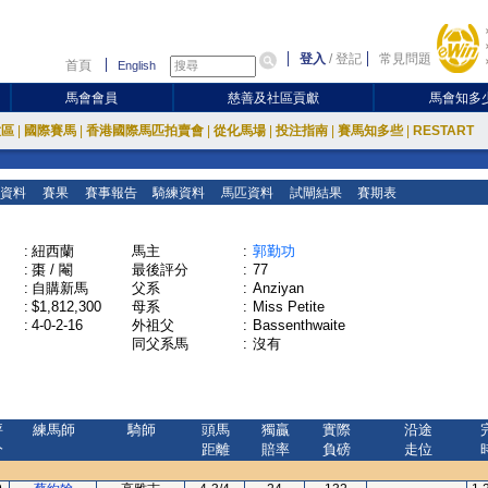
登入
/
登記
常見問題
首頁
English
馬會會員
慈善及社區貢獻
馬會知多
放區
|
國際賽馬
|
香港國際馬匹拍賣會
|
從化馬場
|
投注指南
|
賽馬知多些
|
RESTART
資料
賽果
賽事報告
騎練資料
馬匹資料
試閘結果
賽期表
:
紐西蘭
馬主
:
郭勤功
:
棗 / 閹
最後評分
:
77
:
自購新馬
父系
:
Anziyan
:
$1,812,300
母系
:
Miss Petite
:
4-0-2-16
外祖父
:
Bassenthwaite
同父系馬
:
沒有
評
練馬師
騎師
頭馬
獨贏
實際
沿途
分
距離
賠率
負磅
走位