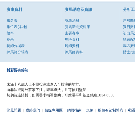
賽事資料
賽馬消息及資訊
分析工
報名表
賽馬消息
速勢能
排位表(本地)
賽馬新聞資料庫
賽日數
賠率
主要賽事
初出馬
賽果
馬匹資料
騎練配
騎師分場表
騎師資料
馬匹搬
練馬師分場表
練馬師資料
貼士指
博彩要有節制
未滿十八歲人士不得投注或進入可投注的地方。
向非法或海外莊家下注，即屬違法，且可被判監禁。
切勿沉迷賭博，如需尋求輔導協助，可致電平和基金熱線1834 633。
常見問題
|
聯絡我們
|
傳媒專用區
|
網頁指南
|
規例
|
提倡有節制博彩
|
私隱