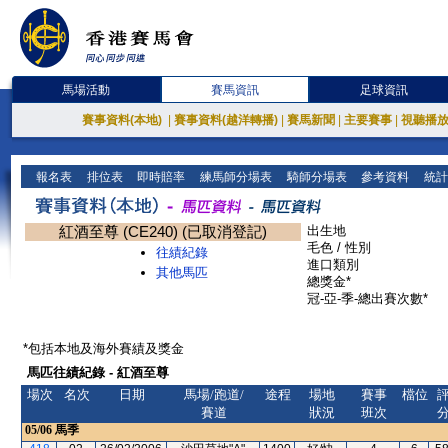
馬場活動
賽馬資訊
足球資訊
賽事資料(本地)
|
賽事資料(越洋轉播)
|
賽馬新聞
|
主要賽事
|
視聽播
報名表
排位表
即時賠率
練馬師分場表
騎師分場表
參考資料
統計
紅酒至尊 (CE240) (已取消登記)
出生地
毛色 / 性別
往績紀錄
進口類別
其他馬匹
總獎金*
冠-亞-季-總出賽次數*
*包括本地及海外賽績及獎金
馬匹往績紀錄 - 紅酒至尊
場次
名次
日期
馬場/跑道/
途程
場地
賽事
檔位
賽道
狀況
班次
05/06
馬季