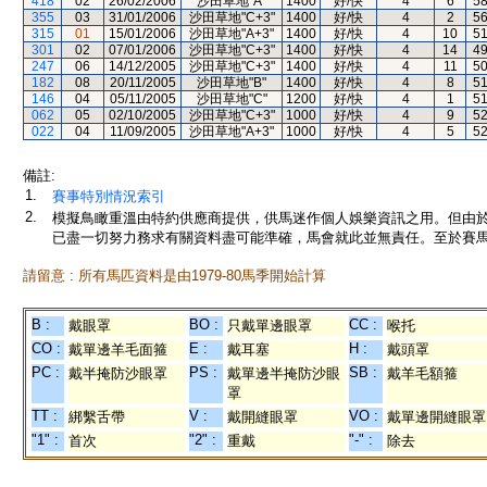
418
02
26/02/2006
沙田草地"A"
1400
好/快
4
6
5
355
03
31/01/2006
沙田草地"C+3"
1400
好/快
4
2
5
315
01
15/01/2006
沙田草地"A+3"
1400
好/快
4
10
5
301
02
07/01/2006
沙田草地"C+3"
1400
好/快
4
14
4
247
06
14/12/2005
沙田草地"C+3"
1400
好/快
4
11
5
182
08
20/11/2005
沙田草地"B"
1400
好/快
4
8
5
146
04
05/11/2005
沙田草地"C"
1200
好/快
4
1
5
062
05
02/10/2005
沙田草地"C+3"
1000
好/快
4
9
5
022
04
11/09/2005
沙田草地"A+3"
1000
好/快
4
5
5
備註:
1.
賽事特別情況索引
2.
模擬鳥瞰重溫由特約供應商提供，供馬迷作個人娛樂資訊之用。但由
已盡一切努力務求有關資料盡可能準確，馬會就此並無責任。至於賽馬
請留意 : 所有馬匹資料是由1979-80馬季開始計算
B :
BO :
CC :
戴眼罩
只戴單邊眼罩
喉托
CO :
E :
H :
戴單邊羊毛面箍
戴耳塞
戴頭罩
PC :
PS :
SB :
戴半掩防沙眼罩
戴單邊半掩防沙眼
戴羊毛額箍
罩
TT :
V :
VO :
綁繫舌帶
戴開縫眼罩
戴單邊開縫眼罩
"1" :
"2" :
"-" :
首次
重戴
除去