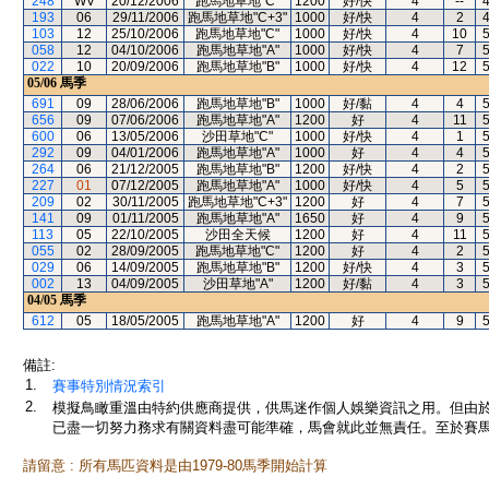
248
WV
20/12/2006
跑馬地草地"C"
1200
好/快
4
--
193
06
29/11/2006
跑馬地草地"C+3"
1000
好/快
4
2
103
12
25/10/2006
跑馬地草地"C"
1000
好/快
4
10
058
12
04/10/2006
跑馬地草地"A"
1000
好/快
4
7
022
10
20/09/2006
跑馬地草地"B"
1000
好/快
4
12
05/06
馬季
691
09
28/06/2006
跑馬地草地"B"
1000
好/黏
4
4
656
09
07/06/2006
跑馬地草地"A"
1200
好
4
11
600
06
13/05/2006
沙田草地"C"
1000
好/快
4
1
292
09
04/01/2006
跑馬地草地"A"
1000
好
4
4
264
06
21/12/2005
跑馬地草地"B"
1200
好/快
4
2
227
01
07/12/2005
跑馬地草地"A"
1000
好/快
4
5
209
02
30/11/2005
跑馬地草地"C+3"
1200
好
4
7
141
09
01/11/2005
跑馬地草地"A"
1650
好
4
9
113
05
22/10/2005
沙田全天候
1200
好
4
11
055
02
28/09/2005
跑馬地草地"C"
1200
好
4
2
029
06
14/09/2005
跑馬地草地"B"
1200
好/快
4
3
002
13
04/09/2005
沙田草地"A"
1200
好/黏
4
3
04/05
馬季
612
05
18/05/2005
跑馬地草地"A"
1200
好
4
9
備註:
1.
賽事特別情況索引
2.
模擬鳥瞰重溫由特約供應商提供，供馬迷作個人娛樂資訊之用。但由
已盡一切努力務求有關資料盡可能準確，馬會就此並無責任。至於賽馬
請留意 : 所有馬匹資料是由1979-80馬季開始計算