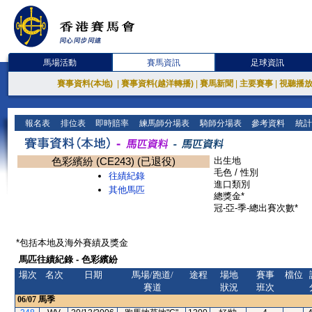
馬場活動
賽馬資訊
足球資訊
賽事資料(本地)
|
賽事資料(越洋轉播)
|
賽馬新聞
|
主要賽事
|
視聽播
報名表
排位表
即時賠率
練馬師分場表
騎師分場表
參考資料
統計
色彩繽紛 (CE243) (已退役)
出生地
毛色 / 性別
往績紀錄
進口類別
其他馬匹
總獎金*
冠-亞-季-總出賽次數*
*包括本地及海外賽績及獎金
馬匹往績紀錄 - 色彩繽紛
場次
名次
日期
馬場/跑道/
途程
場地
賽事
檔位
賽道
狀況
班次
06/07
馬季