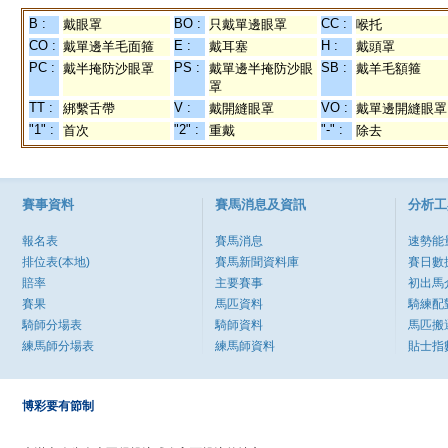
B :
BO :
CC :
戴眼罩
只戴單邊眼罩
喉托
CO :
E :
H :
戴單邊羊毛面箍
戴耳塞
戴頭罩
PC :
PS :
SB :
戴半掩防沙眼罩
戴單邊半掩防沙眼
戴羊毛額箍
罩
TT :
V :
VO :
綁繫舌帶
戴開縫眼罩
戴單邊開縫眼罩
"1" :
"2" :
"-" :
首次
重戴
除去
賽事資料
賽馬消息及資訊
分析工
報名表
賽馬消息
速勢能
排位表(本地)
賽馬新聞資料庫
賽日數
賠率
主要賽事
初出馬
賽果
馬匹資料
騎練配
騎師分場表
騎師資料
馬匹搬
練馬師分場表
練馬師資料
貼士指
博彩要有節制