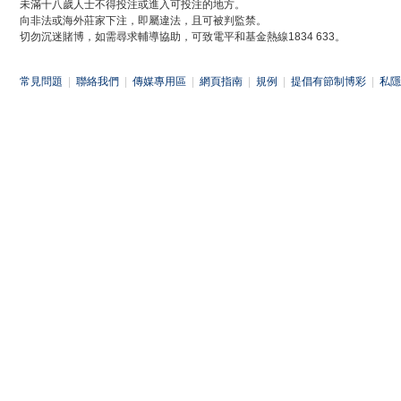
未滿十八歲人士不得投注或進入可投注的地方。
向非法或海外莊家下注，即屬違法，且可被判監禁。
切勿沉迷賭博，如需尋求輔導協助，可致電平和基金熱線1834 633。
常見問題
|
聯絡我們
|
傳媒專用區
|
網頁指南
|
規例
|
提倡有節制博彩
|
私隱